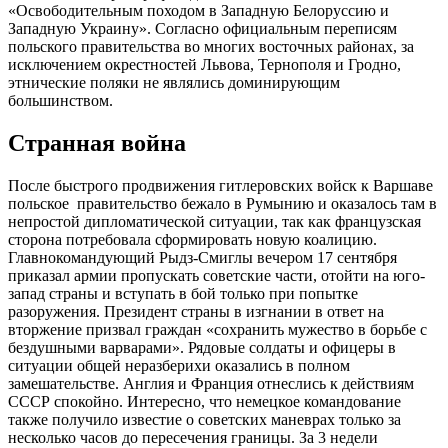
«Освободительным походом в Западную Белоруссию и
Западную Украину». Согласно официальным переписям
польского правительства во многих восточных районах, за
исключением окрестностей Львова, Тернополя и Гродно,
этнические поляки не являлись доминирующим
большинством.
Странная война
После быстрого продвижения гитлеровских войск к Варшаве
польское правительство бежало в Румынию и оказалось там в
непростой дипломатической ситуации, так как французская
сторона потребовала сформировать новую коалицию.
Главнокомандующий Рыдз-Смиглы вечером 17 сентября
приказал армии пропускать советские части, отойти на юго-
запад страны и вступать в бой только при попытке
разоружения. Президент страны в изгнании в ответ на
вторжение призвал граждан «сохранить мужество в борьбе с
бездушными варварами». Рядовые солдаты и офицеры в
ситуации общей неразберихи оказались в полном
замешательстве. Англия и Франция отнеслись к действиям
СССР спокойно. Интересно, что немецкое командование
также получило известие о советских маневрах только за
несколько часов до пересечения границы. За 3 недели