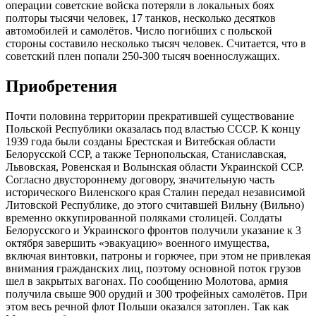
операции советские войска потеряли в локальных боях
полторы тысячи человек, 17 танков, несколько десятков
автомобилей и самолётов. Число погибших с польской
стороны составило несколько тысяч человек. Считается, что в
советский плен попали 250-300 тысяч военнослужащих.
Приобретения
Почти половина территории прекратившей существование
Польской Республики оказалась под властью СССР. К концу
1939 года были созданы Брестская и Витебская области
Белорусской ССР, а также Тернопольская, Станиславская,
Львовская, Ровенская и Волынская области Украинской ССР.
Согласно двустороннему договору, значительную часть
исторического Виленского края Сталин передал независимой
Литовской Республике, до этого считавшей Вильну (Вильно)
временно оккупированной поляками столицей. Солдаты
Белорусского и Украинского фронтов получили указание к 3
октября завершить «эвакуацию» военного имущества,
включая винтовки, патроны и горючее, при этом не привлекая
внимания гражданских лиц, поэтому основной поток грузов
шел в закрытых вагонах. По сообщению Молотова, армия
получила свыше 900 орудий и 300 трофейных самолётов. При
этом весь речной флот Польши оказался затоплен. Так как