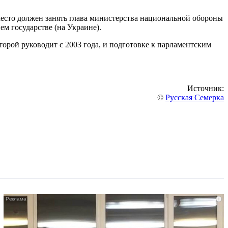
 место должен занять глава министерства национальной обороны
м государстве (на Украине).
торой руководит с 2003 года, и подготовке к парламентским
Источник:
©
Русская Семерка
i