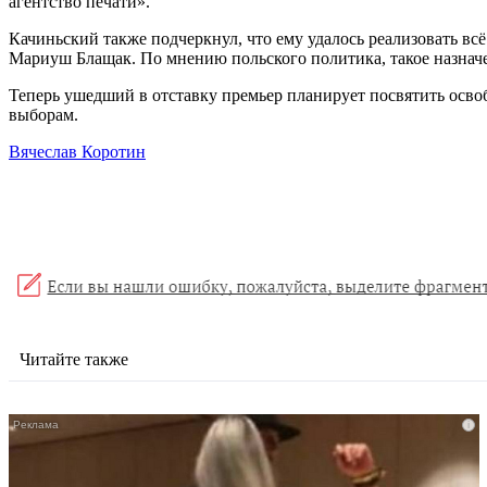
агентство печати».
Качиньский также подчеркнул, что ему удалось реализовать всё
Мариуш Блащак. По мнению польского политика, такое назначен
Теперь ушедший в отставку премьер планирует посвятить освоб
выборам.
Вячеслав Коротин
Читайте также
i