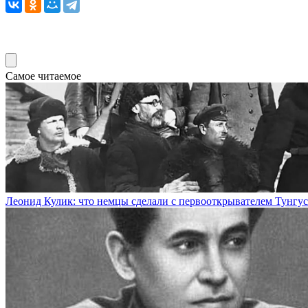
Самое читаемое
Леонид Кулик: что немцы сделали с первооткрывателем Тунгус