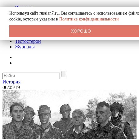
История
Биография
Используя сайт russian7.ru, Вы соглашаетесь с использованием файл
Криминал
cookie, которые указаны в
Политике конфиденциальности
Реклама на сайте
О сайте
ХОРОШО
Рекомендательные статьи
Тестостерон
Журналы
История
06/05/19