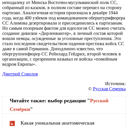
неподалеку от Минска Восточно-мусульманский полк СС,
собранный из казахов, в полном составе перешел на сторону
партизан. Аналогичная история произошла в декабре 1944
года, когда 400 узбеков под командованием оберштурмфюрера
СС Алимова дезертировали и присоединились к партизанам.
Но самым позорным фактом для идеологов СС можно считать
создание дивизии «Дирленвангер», в личный состав которой
вошли немцы, осужденные за уголовные преступления. Это
стало последним свидетельством падения престижа войск СС
даже в самой Германии. Доподлинно известно, что
обергруппенфюрер СС Рейнхард Гейдрих, второй человек в
организации, с презрением называл ее войска «помойным
ведром Европы».
Дмитрий Соколов
Источник:
©
Русская Семерка
Читайте также: выбор редакции "
Русской
Cемёрки
"
Какая уникальная анатомическая