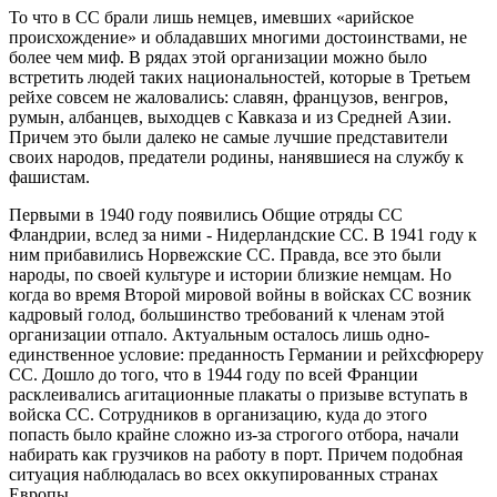
То что в СС брали лишь немцев, имевших «арийское
происхождение» и обладавших многими достоинствами, не
более чем миф. В рядах этой организации можно было
встретить людей таких национальностей, которые в Третьем
рейхе совсем не жаловались: славян, французов, венгров,
румын, албанцев, выходцев с Кавказа и из Средней Азии.
Причем это были далеко не самые лучшие представители
своих народов, предатели родины, нанявшиеся на службу к
фашистам.
Первыми в 1940 году появились Общие отряды СС
Фландрии, вслед за ними - Нидерландские СС. В 1941 году к
ним прибавились Норвежские СС. Правда, все это были
народы, по своей культуре и истории близкие немцам. Но
когда во время Второй мировой войны в войсках СС возник
кадровый голод, большинство требований к членам этой
организации отпало. Актуальным осталось лишь одно-
единственное условие: преданность Германии и рейхсфюреру
СС. Дошло до того, что в 1944 году по всей Франции
расклеивались агитационные плакаты о призыве вступать в
войска СС. Сотрудников в организацию, куда до этого
попасть было крайне сложно из-за строгого отбора, начали
набирать как грузчиков на работу в порт. Причем подобная
ситуация наблюдалась во всех оккупированных странах
Европы.