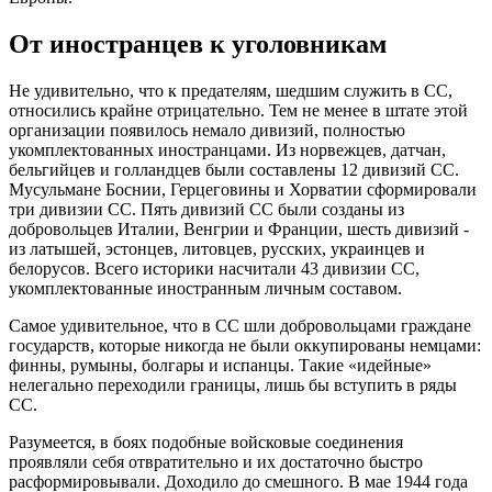
От иностранцев к уголовникам
Не удивительно, что к предателям, шедшим служить в СС,
относились крайне отрицательно. Тем не менее в штате этой
организации появилось немало дивизий, полностью
укомплектованных иностранцами. Из норвежцев, датчан,
бельгийцев и голландцев были составлены 12 дивизий СС.
Мусульмане Боснии, Герцеговины и Хорватии сформировали
три дивизии СС. Пять дивизий СС были созданы из
добровольцев Италии, Венгрии и Франции, шесть дивизий -
из латышей, эстонцев, литовцев, русских, украинцев и
белорусов. Всего историки насчитали 43 дивизии СС,
укомплектованные иностранным личным составом.
Самое удивительное, что в СС шли добровольцами граждане
государств, которые никогда не были оккупированы немцами:
финны, румыны, болгары и испанцы. Такие «идейные»
нелегально переходили границы, лишь бы вступить в ряды
СС.
Разумеется, в боях подобные войсковые соединения
проявляли себя отвратительно и их достаточно быстро
расформировывали. Доходило до смешного. В мае 1944 года