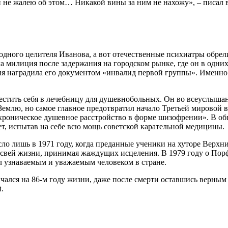
 не жалею об этом… Никакой вины за ним не нахожу», – писал
родного целителя Иванова, а вот отечественные психиатры обрел
а милиция после задержания на городском рынке, где он в одни
ия наградила его документом «инвалид первой группы». Именно 
стить себя в лечебницу для душевнобольных. Он во всеуслышани
Землю, но самое главное предотвратил начало Третьей мировой 
хроническое душевное расстройство в форме шизофрении». В о
ет, испытав на себе всю мощь советской карательной медицины.
о лишь в 1971 году, когда преданные ученики на хуторе Верхни
свей жизни, принимая жаждущих исцеления. В 1979 году о Порф
л узнаваемым и уважаемым человеком в стране.
чался на 86-м году жизни, даже после смерти оставшись верным 
.