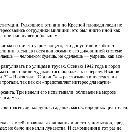
нституции. Гулявшие в эти дни по Красной площади люди не
нтересовались сотрудники милиции: это был никто иной как
был признан душевнобольным.
приезжего ничего угрожающего, его допустили в кабинет
алинин, засыпав гостя вопросами о его диковинной системе
лаешь — человеком будешь, не сделаешь — умрешь, как все».
азгуливать по улицам в трусах. Осенью 1942 года в город
ахта доставили чудаковатого бородача к генералу. Иванов
т?” – Я ответил: “Сталин”», – рассказывал впоследствии
трогали, так как он «представляет интерес для науки».
ерсанта. Три недели его испытывали: обливали на морозе
е псалмы.
экстрасенсов, колдунов, гадалок, магов, народных целителей.
ека с землей, правила закаливания и чистоту помыслов, вред
зах не было ни капли лукавства. И самомнения в тот раз не