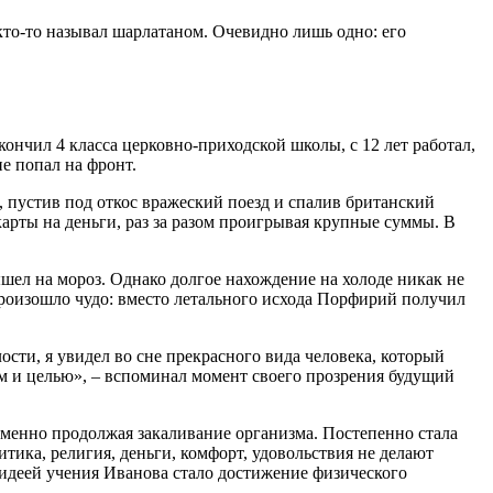
кто-то называл шарлатаном. Очевидно лишь одно: его
ончил 4 класса церковно-приходской школы, с 12 лет работал,
е попал на фронт.
 пустив под откос вражеский поезд и спалив британский
 карты на деньги, раз за разом проигрывая крупные суммы. В
ышел на мороз. Однако долгое нахождение на холоде никак не
произошло чудо: вместо летального исхода Порфирий получил
ости, я увидел во сне прекрасного вида человека, который
ом и целью», – вспоминал момент своего прозрения будущий
еменно продолжая закаливание организма. Постепенно стала
итика, религия, деньги, комфорт, удовольствия не делают
 идеей учения Иванова стало достижение физического