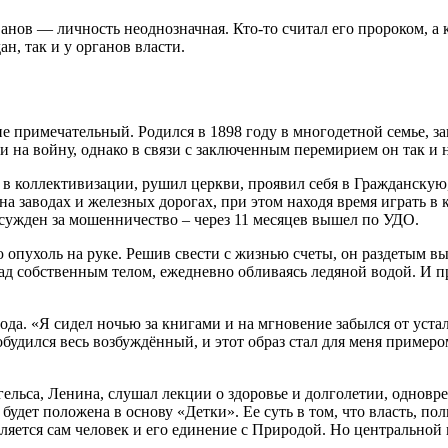
ов — личность неоднозначная. Кто-то считал его пророком, а 
н, так и у органов власти.
 примечательный. Родился в 1898 году в многодетной семье, зак
на войну, однако в связи с заключенным перемирием он так и н
 коллективизации, рушил церкви, проявил себя в Гражданскую,
 на заводах и железных дорогах, при этом находя время играть в
осужден за мошенничество – через 11 месяцев вышел по УДО.
 опухоль на руке. Решив свести с жизнью счеты, он раздетым в
ад собственным телом, ежедневно обливаясь ледяной водой. И 
да. «Я сидел ночью за книгами и на мгновение забылся от устал
будился весь возбуждённый, и этот образ стал для меня пример
ельса, Ленина, слушал лекции о здоровье и долголетии, одновр
удет положена в основу «Детки». Ее суть в том, что власть, пол
яется сам человек и его единение с Природой. Но центральной