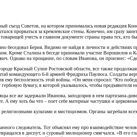
йный съезд Советов, на котором принималась новая редакция Ко
тался прорваться за кремлевские стены. Конечно, им сразу заи
товарищей учесть в главном документе страны права тех, кто 
чно беседовал Берия. Видимо не найдя в личности и действиях 
ком. Кроме Сталина в беседе принимали участие Ворошилов и К
ич. Однако на прощание, по словам Иванова, он произнес: «Сде
оде Красный Сулин Ростовской области, все также продолжая р
 штаб командующего 6-й армией Фридриха Паулюса. Солдаты верм
 ему бесполезность этой войны. «Он меня спросил: “Кто победи
ербовую бумагу, в которой указывалось, чтобы предъявителя не 
овцы все же задержали Иванова, заподозрив в нем партизана-див
г. А ему хоть бы что – поет себе матерные частушки и церковны
 религиозными культами и мистицизмом. Органы загребали всех: 
анного следователь. Тот объяснял ему про взаимодействие челов
вращался в диспут, и суровый милиционер смягчался. «В его гла