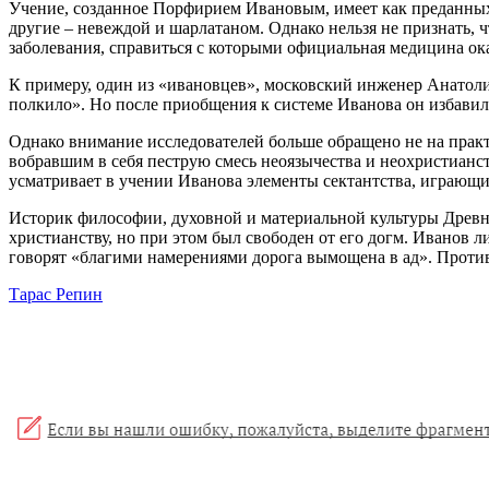
Учение, созданное Порфирием Ивановым, имеет как преданных 
другие – невеждой и шарлатаном. Однако нельзя не признать, 
заболевания, справиться с которыми официальная медицина ока
К примеру, один из «ивановцев», московский инженер Анатоли
полкило». Но после приобщения к системе Иванова он избавилс
Однако внимание исследователей больше обращено не на практ
вобравшим в себя пеструю смесь неоязычества и неохристианст
усматривает в учении Иванова элементы сектантства, играющи
Историк философии, духовной и материальной культуры Древн
христианству, но при этом был свободен от его догм. Иванов 
говорят «благими намерениями дорога вымощена в ад». Против
Тарас Репин