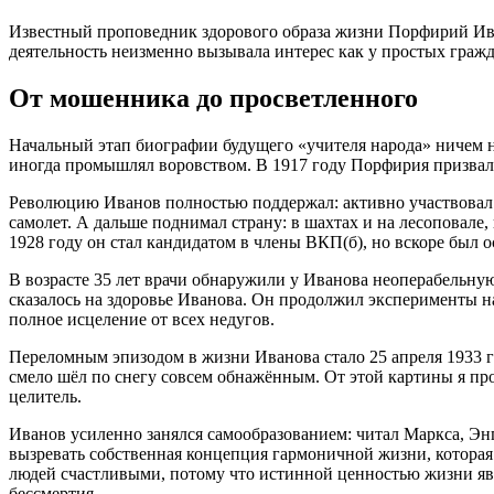
Известный проповедник здорового образа жизни Порфирий Иван
деятельность неизменно вызывала интерес как у простых гражда
От мошенника до просветленного
Начальный этап биографии будущего «учителя народа» ничем не
иногда промышлял воровством. В 1917 году Порфирия призвали 
Революцию Иванов полностью поддержал: активно участвовал в
самолет. А дальше поднимал страну: в шахтах и на лесоповале,
1928 году он стал кандидатом в члены ВКП(б), но вскоре был 
В возрасте 35 лет врачи обнаружили у Иванова неоперабельную
сказалось на здоровье Иванова. Он продолжил эксперименты н
полное исцеление от всех недугов.
Переломным эпизодом в жизни Иванова стало 25 апреля 1933 го
смело шёл по снегу совсем обнажённым. От этой картины я про
целитель.
Иванов усиленно занялся самообразованием: читал Маркса, Энг
вызревать собственная концепция гармоничной жизни, которая б
людей счастливыми, потому что истинной ценностью жизни явл
бессмертия.