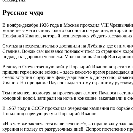
Русское чудо
В ноябре-декабре 1936 года в Москве проходил VIII Чрезвыча
могли не заметить полуголого босоногого мужчину, который пы
Порфирий Иванов, который вознамерился убедить заседающих 
Смутьяна незамедлительно доставили на Лубянку, где с ним ли
Сталина. Вождь сам вызвался познакомиться со странным ходо
подхода к здоровью человека. Молчал лишь Иосиф Виссарионов
Великую Отечественную войну Порфирий Иванов встретил в гор
пришли германские войска – здесь какое-то время размещался
смело вступил с будущим фельдмаршалом в дискуссию, объяснив
Иванов. На прощание Паулюс выдал этому странному русскому г
Тем не менее, несмотря на протекторат самого Паулюса гестап
холодной водой, запирали на ночь в конюшне, закапывали в сне
В 1957 году в СССР проходила очередная кампания по борьбе с
Попал под горячую руку и Порфирий Иванов.
«И в чем же заключается ваше лечение?», – спрашивал у задерж
курения и пользу от разгрузочных дней. Допрос постепенно пре