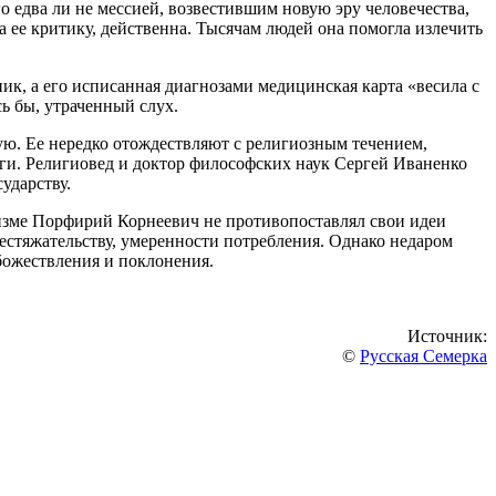
 едва ли не мессией, возвестившим новую эру человечества,
а ее критику, действенна. Тысячам людей она помогла излечить
ик, а его исписанная диагнозами медицинская карта «весила с
ь бы, утраченный слух.
ю. Ее нередко отождествляют с религиозным течением,
йоги. Религиовед и доктор философских наук Сергей Иваненко
ударству.
изме Порфирий Корнеевич не противопоставлял свои идеи
естяжательству, умеренности потребления. Однако недаром
божествления и поклонения.
Источник:
©
Русская Семерка