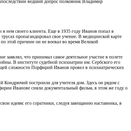
 впоследствии ведший допрос полковник Владимир
и в нем своего клиента. Еще в 1935 году Иванов попал в
х трусах пропагандировал свое учение. В медицинской карте
по этой причине он не воевал во время Великой
е заявлял, что принимал самое деятельное участие в полете
войны. В институте судебной психиатрии им. Сербского его
бщей сложности Порфирий Иванов провел в психиатрических
й Кондрючий построили для учителя дом. Здесь он рядом с
ирии Иванове сняли документальный фильм, в этом же году о
свои идеям: его соратники, следуя завещанию наставника, в