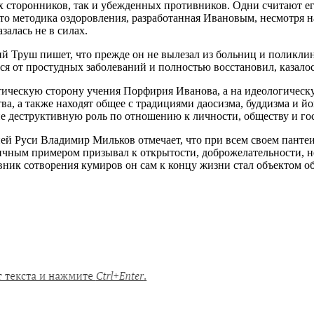
сторонников, так и убежденных противников. Одни считают его
что методика оздоровления, разработанная Ивановым, несмотря н
залась не в силах.
й Труш пишет, что прежде он не вылезал из больниц и поликлин
я от простудных заболеваний и полностью восстановил, казалос
ическую сторону учения Порфирия Иванова, а на идеологическу
ва, а также находят общее с традициями даосизма, буддизма и 
е деструктивную роль по отношению к личности, обществу и гос
ей Руси Владимир Мильков отмечает, что при всем своем панте
личным примером призывал к открытости, доброжелательности, н
ник сотворения кумиров он сам к концу жизни стал объектом о