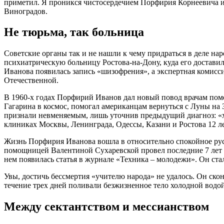
приметил. Я проникся чистосердечием Порфирия Корнеевича и
Виноградов.
Не тюрьма, так больница
Советские органы так и не нашли к чему придраться в деле на
психиатрическую больницу Ростова-на-Дону, куда его доставил
Иванова появилась запись «шизофрения», а экспертная комисс
Отечественной.
В 1960-х годах Порфирий Иванов дал новый повод врачам поме
Гагарина в космос, помогал американцам вернуться с Луны на 
признали невменяемым, лишь уточнив предыдущий диагноз: «
клиниках Москвы, Ленинграда, Одессы, Казани и Ростова 12 л
Жизнь Порфирия Иванова вошла в относительно спокойное русл
помощницей Валентиной Сухаревской провел последние 7 лет 
нем появилась статья в журнале «Техника – молодежи». Он ста
Увы, достичь бессмертия «учителю народа» не удалось. Он скон
течение трех дней поливали безжизненное тело холодной водой
Между сектантством и мессианством