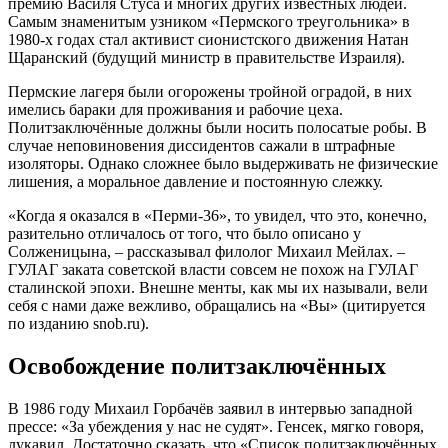
премию Василя Стуса и многих других известных людей.
Самым знаменитым узником «Пермского треугольника» в
1980-х годах стал активист сионистского движения Натан
Щаранский (будущий министр в правительстве Израиля).
Пермские лагеря были огорожены тройной оградой, в них
имелись бараки для проживания и рабочие цеха.
Политзаключённые должны были носить полосатые робы. В
случае неповиновения диссидентов сажали в штрафные
изоляторы. Однако сложнее было выдерживать не физические
лишения, а моральное давление и постоянную слежку.
«Когда я оказался в «Перми-36», то увидел, что это, конечно,
разительно отличалось от того, что было описано у
Солженицына, – рассказывал филолог Михаил Мейлах. –
ГУЛАГ заката советской власти совсем не похож на ГУЛАГ
сталинской эпохи. Внешне менты, как мы их называли, вели
себя с нами даже вежливо, обращались на «Вы» (цитируется
по изданию snob.ru).
Освобождение политзаключённых
В 1986 году Михаил Горбачёв заявил в интервью западной
прессе: «За убеждения у нас не судят». Генсек, мягко говоря,
лукавил. Достаточно сказать, что «Список политзаключённых