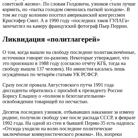
советской жизни». По словам Голдовича, узников стали лучше
кормить, но «пытка голодом сменилась пыткой холодом». В
том же году колонию посетил американский конгрессмен
Кристофер Смит. А в 1990 году «последних зэков ГУЛАГа»
запечатлел на камеру французский фотограф Пьер Перрин.
Ликвидация «политлагерей»
О том, когда вышли на свободу последние политзаключённые,
источники говорят по-разному. Некоторые утверждают, что
это произошло в 1988 году (согласно отчёту КГБ, тогда на
свободу вышли 137 человек). Но амнистия касалась лишь
осуждённых по четырём статьям УК РСФСР.
Сразу после провала Августовского путча 1991 года
диссиденты обратились с просьбой к президенту России
Борису Ельцину о «полном и безотлагательном»
освобождении товарищей по несчастью.
Десяток последних узников, отбывавших наказание за измену
родине, получили свободу уже после распада СССР, в феврале
1992 года. На одной из стен в бывшей Перми-35 есть надпись:
«Отсюда уходили на волю последние политические
заключённые коммунистического режима». Но, вопреки