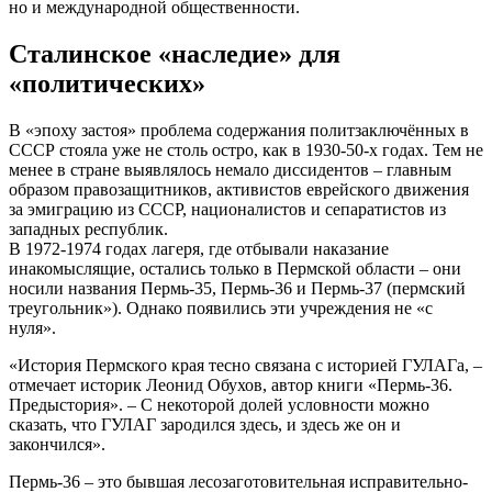
но и международной общественности.
Сталинское «наследие» для
«политических»
В «эпоху застоя» проблема содержания политзаключённых в
СССР стояла уже не столь остро, как в 1930-50-х годах. Тем не
менее в стране выявлялось немало диссидентов – главным
образом правозащитников, активистов еврейского движения
за эмиграцию из СССР, националистов и сепаратистов из
западных республик.
В 1972-1974 годах лагеря, где отбывали наказание
инакомыслящие, остались только в Пермской области – они
носили названия Пермь-35, Пермь-36 и Пермь-37 (пермский
треугольник»). Однако появились эти учреждения не «с
нуля».
«История Пермского края тесно связана с историей ГУЛАГа, –
отмечает историк Леонид Обухов, автор книги «Пермь-36.
Предыстория». – С некоторой долей условности можно
сказать, что ГУЛАГ зародился здесь, и здесь же он и
закончился».
Пермь-36 – это бывшая лесозаготовительная исправительно-