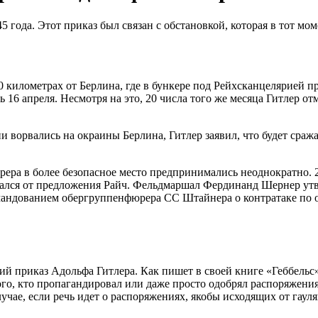
года. Этот приказ был связан с обстановкой, которая в тот моме
60 километрах от Берлина, где в бункере под Рейхсканцелярией 
16 апреля. Несмотря на это, 20 числа того же месяца Гитлер от
ворвались на окраины Берлина, Гитлер заявил, что будет сражать
рера в более безопасное место предпринимались неоднократно. 
азался от предложения Райч. Фельдмаршал Фердинанд Шернер утв
командованием обергруппенфюрера СС Штайнера о контратаке по
дний приказ Адольфа Гитлера. Как пишет в своей книге «Геббел
го, кто пропагандировал или даже просто одобрял распоряжени
учае, если речь идет о распоряжениях, якобы исходящих от гаул