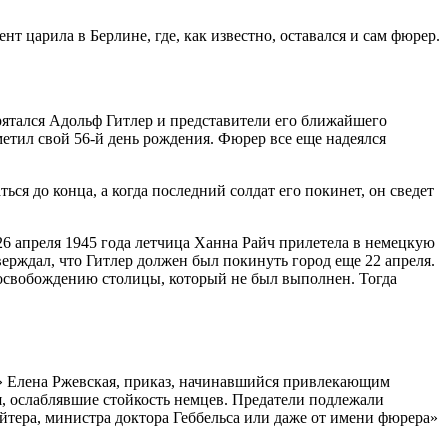
нт царила в Берлине, где, как известно, оставался и сам фюрер.
прятался Адольф Гитлер и представители его ближайшего
метил свой 56-й день рождения. Фюрер все еще надеялся
ся до конца, а когда последний солдат его покинет, он сведет
26 апреля 1945 года летчица Ханна Райч прилетела в немецкую
ерждал, что Гитлер должен был покинуть город еще 22 апреля.
 освобождению столицы, который не был выполнен. Тогда
ьс» Елена Ржевская, приказ, начинавшийся привлекающим
я, ослаблявшие стойкость немцев. Предатели подлежали
яйтера, министра доктора Геббельса или даже от имени фюрера»