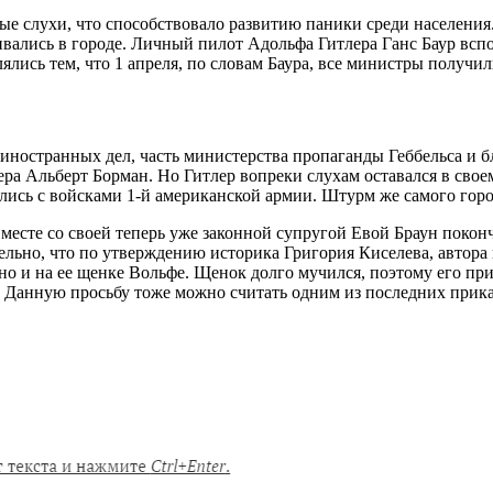
ные слухи, что способствовало развитию паники среди населения
ались в городе. Личный пилот Адольфа Гитлера Ганс Баур вспом
лись тем, что 1 апреля, по словам Баура, все министры получил
 иностранных дел, часть министерства пропаганды Геббельса и 
а Альберт Борман. Но Гитлер вопреки слухам оставался в своем
ились с войсками 1-й американской армии. Штурм же самого гор
вместе со своей теперь уже законной супругой Евой Браун покон
ельно, что по утверждению историка Григория Киселева, автора 
, но и на ее щенке Вольфе. Щенок долго мучился, поэтому его п
ь. Данную просьбу тоже можно считать одним из последних прика