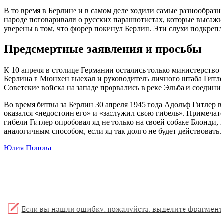
В то время в Берлине и в самом деле ходили самые разнообраз
народе поговаривали о русских парашютистах, которые высажив
уверены в том, что фюрер покинул Берлин. Эти слухи подкрепля
Предсмертные заявления и просьбы
К 10 апреля в столице Германии остались только министерство
Берлина в Мюнхен выехал и руководитель личного штаба Гитлер
Советские войска на западе прорвались в реке Эльба и соедин
Во время битвы за Берлин 30 апреля 1945 года Адольф Гитлер 
оказался «недостоин его» и «заслужил свою гибель». Примечат
гибели Гитлер опробовал яд не только на своей собаке Блонди
аналогичным способом, если яд так долго не будет действоват
Юлия Попова