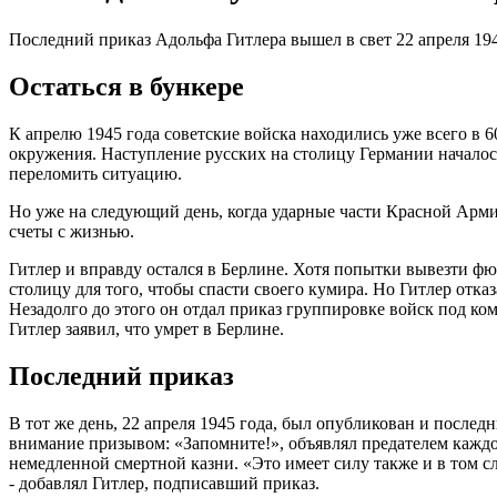
Последний приказ Адольфа Гитлера вышел в свет 22 апреля 1945 
Остаться в бункере
К апрелю 1945 года советские войска находились уже всего в 
окружения. Наступление русских на столицу Германии началось 
переломить ситуацию.
Но уже на следующий день, когда ударные части Красной Армии 
счеты с жизнью.
Гитлер и вправду остался в Берлине. Хотя попытки вывезти фю
столицу для того, чтобы спасти своего кумира. Но Гитлер отк
Незадолго до этого он отдал приказ группировке войск под 
Гитлер заявил, что умрет в Берлине.
Последний приказ
В тот же день, 22 апреля 1945 года, был опубликован и после
внимание призывом: «Запомните!», объявлял предателем каждо
немедленной смертной казни. «Это имеет силу также и в том сл
- добавлял Гитлер, подписавший приказ.