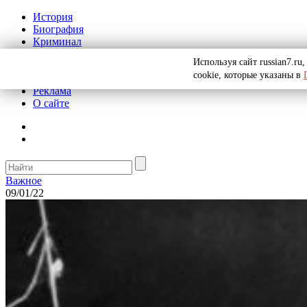
История
Биография
Криминал
СССР
Используя сайт russian7.r
Тайны
cookie, которые указаны в
Рекомендации
Реклама
О сайте
Важное
09/01/22