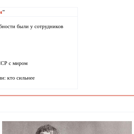
и
"
бности были у сотрудников
ССР с миром
и: кто сильнее