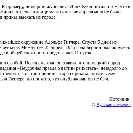
. К примеру, немецкий журналист Эрих Куби писал о том, что в
инал, что еще в конце марта - начале апреля многие были
и приказ выехать из города.
ближайшее окружение Адольфа Гитлера. Спустя 5 дней из
 бункере. Между тем 25 апреля 1945 года Берлин был окружен.
ода в общей сложности продолжался 11 суток.
чил с собой. Перед смертью он заявил, что немецкий народ
издания «Неудобная правда о взятии рейхстага», незадолго до
ристрелили. По этой причине фюрер приказал помочь ему
зов Гитлера, но понятно, что опубликован он не был.
Источник:
©
Русская Семерка