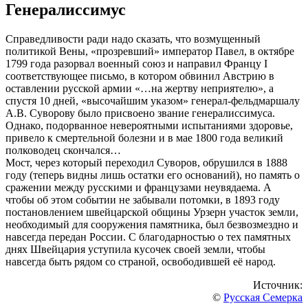
Генералиссимус
Справедливости ради надо сказать, что возмущенный
политикой Вены, «прозревший» император Павел, в октябре
1799 года разорвал военный союз и направил Францу I
соответствующее письмо, в котором обвинил Австрию в
оставлении русской армии «…на жертву неприятелю», а
спустя 10 дней, «высочайшим указом» генерал-фельдмаршалу
А.В. Суворову было присвоено звание генералиссимуса.
Однако, подорванное невероятными испытаниями здоровье,
привело к смертельной болезни и в мае 1800 года великий
полководец скончался…
Мост, через который переходил Суворов, обрушился в 1888
году (теперь видны лишь остатки его оснований), но память о
сражении между русскими и французами неувядаема. А
чтобы об этом событии не забывали потомки, в 1893 году
постановлением швейцарской общины Урзерн участок земли,
необходимый для сооружения памятника, был безвозмездно и
навсегда передан России. С благодарностью о тех памятных
днях Швейцария уступила кусочек своей земли, чтобы
навсегда быть рядом со страной, освободившей её народ.
Источник:
©
Русская Семерка