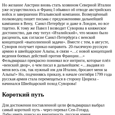
Но желание Австрии вновь стать хозяином Северной Италии
уже осуществилось и Франц I обьявил об отводе австрийских
войск и завершении Итальянской компании. Возмущённый
полководец пишет письма с предложениями дальнейшей
кампании в Вену, Санкт-Петербург и даже в Лондон, но все
тщетно. К тому же Павел I возводит Суворова в княжеское
достоинство, дав ему титул «Италийский», что можно было
расценить, как согласие Санкт-Петербурга с венской
концепцией «выполненной задачи». Вместе с тем, в августе,
Суворов получает приказ направить 20-тысячную русскую
армию в швейцарские Альпы, в связи «…с новой концепцией
ведения боевых действий против Франции…»
Фельдмаршал прекрасно понимал все интриги, которые плёл
«венский двор», о чем писал в дальнейшем: «…выдавя из
меня весь сок, так нужный им для Италии, бросают меня за
Альпы!» Но, подчиняясь приказу, в начале сентября 1799 года
русская армия стала перемещаться в сторону Цюриха -
начинался Швейцарский поход Суворова!
Короткий путь
Для достижения поставленной цели фельдмаршал выбрал
самый короткий путь - через перевал Сен-Готард.
Дабы иметь шансы на внезапность, русская армия