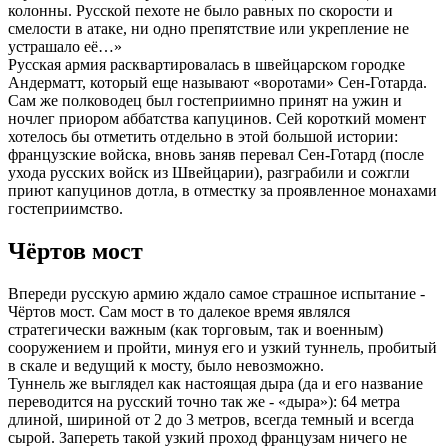
колонны. Русской пехоте не было равных по скорости и
смелости в атаке, ни одно препятствие или укрепление не
устрашало её…»
Русская армия расквартировалась в швейцарском городке
Андерматт, который еще называют «воротами» Сен-Готарда.
Сам же полководец был гостеприимно принят на ужин и
ночлег приором аббатства капуцинов. Сей короткий момент
хотелось бы отметить отдельно в этой большой истории:
французские войска, вновь заняв перевал Сен-Готард (после
ухода русских войск из Швейцарии), разграбили и сожгли
приют капуцинов дотла, в отместку за проявленное монахами
гостеприимство.
Чёртов мост
Впереди русскую армию ждало самое страшное испытание -
Чёртов мост. Сам мост в то далекое время являлся
стратегически важным (как торговым, так и военным)
сооружением и пройти, минуя его и узкий туннель, пробитый
в скале и ведущий к мосту, было невозможно.
Туннель же выглядел как настоящая дыра (да и его название
переводится на русский точно так же - «дыра»): 64 метра
длиной, шириной от 2 до 3 метров, всегда темный и всегда
сырой. Запереть такой узкий проход французам ничего не