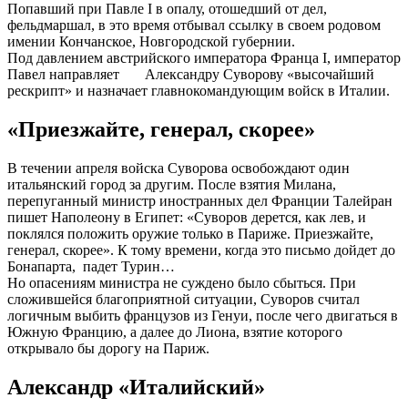
Попавший при Павле I в опалу, отошедший от дел,
фельдмаршал, в это время отбывал ссылку в своем родовом
имении Кончанское, Новгородской губернии.
Под давлением австрийского императора Франца I, император
Павел направляет Александру Суворову «высочайший
рескрипт» и назначает главнокомандующим войск в Италии.
«Приезжайте, генерал, скорее»
В течении апреля войска Суворова освобождают один
итальянский город за другим. После взятия Милана,
перепуганный министр иностранных дел Франции Талейран
пишет Наполеону в Египет: «Суворов дерется, как лев, и
поклялся положить оружие только в Париже. Приезжайте,
генерал, скорее». К тому времени, когда это письмо дойдет до
Бонапарта, падет Турин…
Но опасениям министра не суждено было сбыться. При
сложившейся благоприятной ситуации, Суворов считал
логичным выбить французов из Генуи, после чего двигаться в
Южную Францию, а далее до Лиона, взятие которого
открывало бы дорогу на Париж.
Александр «Италийский»