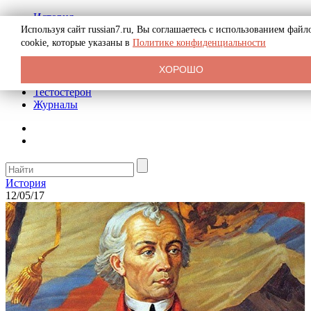
История
Биография
Используя сайт russian7.ru, Вы соглашаетесь с использованием файл
Криминал
cookie, которые указаны в
Политике конфиденциальности
Реклама на сайте
О сайте
ХОРОШО
Рекомендательные статьи
Тестостерон
Журналы
История
12/05/17