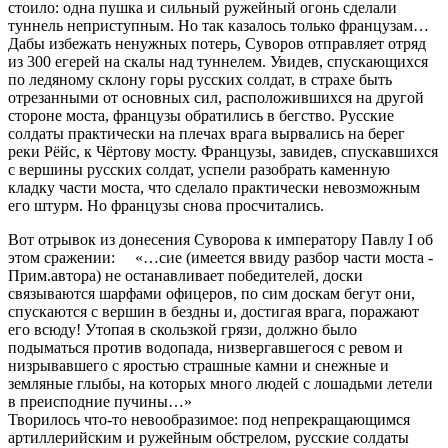
стоило: одна пушка и сильный ружейный огонь сделали
туннель неприступным. Но так казалось только французам…
Дабы избежать ненужных потерь, Суворов отправляет отряд
из 300 егерей на скалы над туннелем. Увидев, спускающихся
по ледяному склону горы русских солдат, в страхе быть
отрезанными от основных сил, расположившихся на другой
стороне моста, французы обратились в бегство. Русские
солдаты практически на плечах врага вырвались на берег
реки Рёйс, к Чёртову мосту. Французы, завидев, спускавшихся
с вершины русских солдат, успели разобрать каменную
кладку части моста, что сделало практически невозможным
его штурм. Но французы снова просчитались.
Вот отрывок из донесения Суворова к императору Павлу I об
этом сражении: «…сие (имеется ввиду разбор части моста -
Прим.автора) не останавливает победителей, доски
связываются шарфами офицеров, по сим доскам бегут они,
спускаются с вершин в бездны и, достигая врага, поражают
его всюду! Утопая в скользкой грязи, должно было
подыматься против водопада, низвергавшегося с ревом и
низрывавшего с яростью страшные камни и снежные и
земляные глыбы, на которых много людей с лошадьми летели
в преисподние пучины…»
Творилось что-то невообразимое: под непрекращающимся
артиллерийским и ружейным обстрелом, русские солдаты