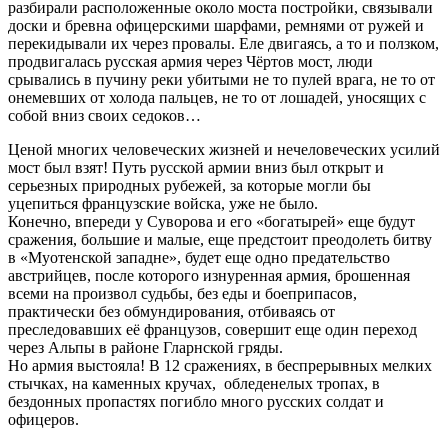
разбирали расположенные около моста постройки, связывали
доски и бревна офицерскими шарфами, ремнями от ружей и
перекидывали их через провалы. Еле двигаясь, а то и ползком,
продвигалась русская армия через Чёртов мост, люди
срывались в пучину реки убитыми не то пулей врага, не то от
онемевших от холода пальцев, не то от лошадей, уносящих с
собой вниз своих седоков…
Ценой многих человеческих жизней и нечеловеческих усилий
мост был взят! Путь русской армии вниз был открыт и
серьезных природных рубежей, за которые могли бы
уцепиться французские войска, уже не было.
Конечно, впереди у Суворова и его «богатырей» еще будут
сражения, большие и малые, еще предстоит преодолеть битву
в «Муотенской западне», будет еще одно предательство
австрийцев, после которого изнуренная армия, брошенная
всеми на произвол судьбы, без еды и боеприпасов,
практически без обмундирования, отбиваясь от
преследовавших её французов, совершит еще один переход
через Альпы в районе Гларнской гряды.
Но армия выстояла! В 12 сражениях, в беспрерывных мелких
стычках, на каменных кручах, обледенелых тропах, в
бездонных пропастях погибло много русских солдат и
офицеров.