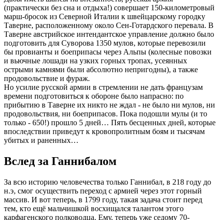
(практически без сна и отдыха!) совершает 150-километровый
марш-бросок из Северной Италии к швейцарскому городку
Таверне, расположенному около Сен-Готардского перевала. В
Таверне австрийское интендантское управление должно было
подготовить для Суворова 1350 мулов, которые перевозили
бы провианты и боеприпасы через Альпы (колесные повозки
и вьючные лошади на узких горных тропах, усеянных
острыми камнями были абсолютно непригодны), а также
продовольствие и фураж.
Но усилие русской армии в стремлении не дать французам
времени подготовиться к обороне было напрасно: по
прибытию в Таверне их никто не ждал - не было ни мулов, ни
продовольствия, ни боеприпасов. Пока подошли мулы (и то
только - 650!) прошло 5 дней… Пять бесценных дней, которые
впоследствии приведут к кровопролитным боям и тысячам
убитых и раненных…
Вслед за Ганнибалом
За всю историю человечества только Ганнибал, в 218 году до
н.э, смог осуществить переход с армией через этот горный
массив. И вот теперь, в 1799 году, такая задача стоит перед
тем, кто ещё мальчишкой восхищался талантом этого
карфагенского полководца. Ему, теперь уже седому 70-