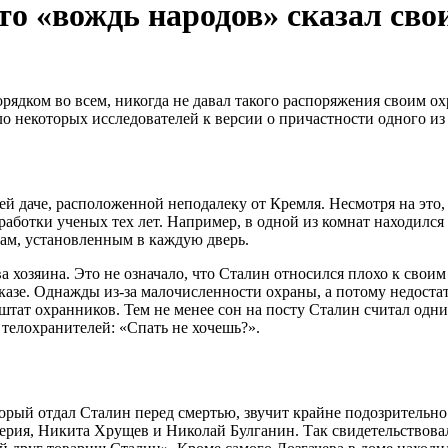
то «вождь народов» сказал сво
рядком во всем, никогда не давал такого распоряжения своим о
о некоторых исследователей к версии о причастности одного из 
 даче, расположенной неподалеку от Кремля. Несмотря на это, 
ботки ученых тех лет. Например, в одной из комнат находился 
ам, установленным в каждую дверь.
а хозяина. Это не означало, что Сталин относился плохо к свои
зе. Однажды из-за малочисленности охраны, а потому недостат
 штат охранников. Тем не менее сон на посту Сталин считал одн
з телохранителей: «Спать не хочешь?».
рый отдал Сталин перед смертью, звучит крайне подозрительно. 
рия, Никита Хрущев и Николай Булганин. Так свидетельствова