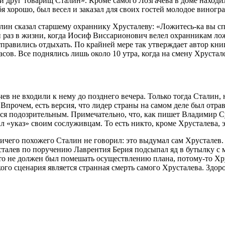
 друг товарищ Сталин». Кроме самого Лозгачева в доме находил
я хорошо, был весел и заказал для своих гостей молодое виногр
алин сказал старшему охраннику Хрусталеву: «Ложитесь-ка вы сп
 раз в жизни, когда Иосиф Виссарионович велел охранникам ложи
тправились отдыхать. По крайней мере так утверждает автор к
часов. Все поднялись лишь около 10 утра, когда на смену Хруста
ачев не входили к нему до позднего вечера. Только тогда Стали
Впрочем, есть версия, что лидер страны на самом деле был отра
лся подозрительным. Примечательно, что, как пишет Владимир 
л «указ» своим сослуживцам. То есть никто, кроме Хрусталева, 
ичего похожего Сталин не говорил: это выдумал сам Хрусталев
алев по поручению Лаврентия Берия подсыпал яд в бутылку с м
о не должен был помешать осуществлению плана, потому-то Хру
го сценария является странная смерть самого Хрусталева. Здоро