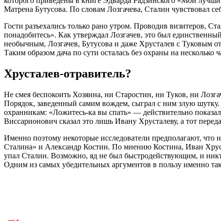
которого приведены в книге Эдварда Радзинского «Мой лучший
Матрена Бутусова. По словам Лозгачева, Сталин чувствовал себ
Гости разъехались только рано утром. Проводив визитеров, Ст
понадобитесь». Как утверждал Лозгачев, это был единственный
необычным, Лозгачев, Бутусова и даже Хрусталев с Туковым о
Таким образом дача по сути осталась без охраны на несколько 
Хрусталев-отравитель?
Не смея беспокоить Хозяина, ни Старостин, ни Туков, ни Лозг
Порядок, заведенный самим вождем, сыграл с ним злую шутку. 
охранникам: «Ложитесь-ка вы спать» — действительно показа
Виссарионович сказал это лишь Ивану Хрусталеву, а тот переда
Именно поэтому некоторые исследователи предполагают, что н
Сталина» и Александр Костин. По мнению Костина, Иван Хруст
упал Сталин. Возможно, яд не был быстродействующим, и никт
Одним из самых убедительных аргументов в пользу именно тако