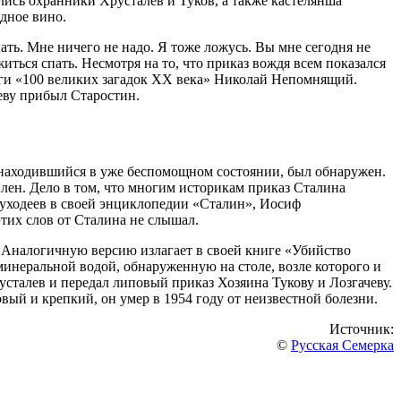
ись охранники Хрусталев и Туков, а также кастелянша
адное вино.
ать. Мне ничего не надо. Я тоже ложусь. Вы мне сегодня не
ться спать. Несмотря на то, что приказ вождя всем показался
ниги «100 великих загадок ХХ века» Николай Непомнящий.
леву прибыл Старостин.
н, находившийся в уже беспомощном состоянии, был обнаружен.
влен. Дело в том, что многим историкам приказ Сталина
Суходеев в своей энциклопедии «Сталин», Иосиф
этих слов от Сталина не слышал.
. Аналогичную версию излагает в своей книге «Убийство
инеральной водой, обнаруженную на столе, возле которого и
сталев и передал липовый приказ Хозяина Тукову и Лозгачеву.
вый и крепкий, он умер в 1954 году от неизвестной болезни.
Источник:
©
Русская Семерка