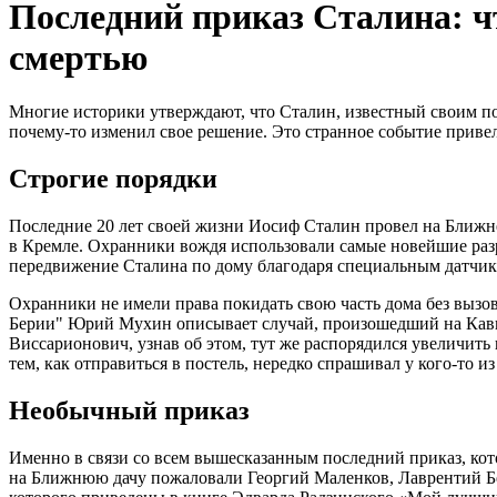
Последний приказ Сталина: ч
смертью
Многие историки утверждают, что Сталин, известный своим по
почему-то изменил свое решение. Это странное событие привел
Строгие порядки
Последние 20 лет своей жизни Иосиф Сталин провел на Ближней
в Кремле. Охранники вождя использовали самые новейшие разра
передвижение Сталина по дому благодаря специальным датчик
Охранники не имели права покидать свою часть дома без вызов
Берии" Юрий Мухин описывает случай, произошедший на Кавка
Виссарионович, узнав об этом, тут же распорядился увеличить
тем, как отправиться в постель, нередко спрашивал у кого-то и
Необычный приказ
Именно в связи со всем вышесказанным последний приказ, кото
на Ближнюю дачу пожаловали Георгий Маленков, Лаврентий Бе