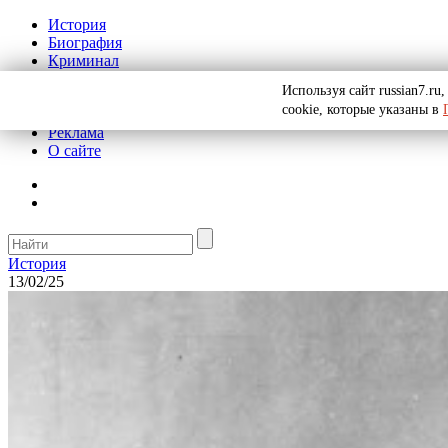
История
Биография
Криминал
СССР
Используя сайт russian7.r
Тайны
cookie, которые указаны в
Рекомендации
Реклама
О сайте
История
13/02/25