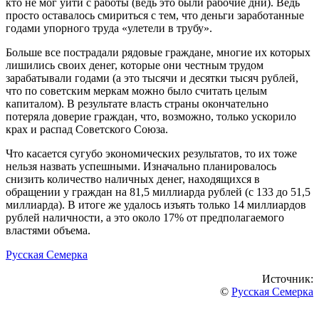
кто не мог уйти с работы (ведь это были рабочие дни). Ведь
просто оставалось смириться с тем, что деньги заработанные
годами упорного труда «улетели в трубу».
Больше все пострадали рядовые граждане, многие их которых
лишились своих денег, которые они честным трудом
зарабатывали годами (а это тысячи и десятки тысяч рублей,
что по советским меркам можно было считать целым
капиталом). В результате власть страны окончательно
потеряла доверие граждан, что, возможно, только ускорило
крах и распад Советского Союза.
Что касается сугубо экономических результатов, то их тоже
нельзя назвать успешными. Изначально планировалось
снизить количество наличных денег, находящихся в
обращении у граждан на 81,5 миллиарда рублей (с 133 до 51,5
миллиарда). В итоге же удалось изъять только 14 миллиардов
рублей наличности, а это около 17% от предполагаемого
властями объема.
Русская Семерка
Источник:
©
Русская Семерка