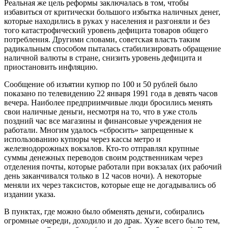
Реальная же цель реформы заключалась в том, чтобы
избавиться от критически большого избытка наличных денег,
которые находились в руках у населения и разгоняли и без
того катастрофический уровень дефицита товаров общего
потребления. Другими словами, советская власть таким
радикальным способом пыталась стабилизировать обращение
наличной валюты в стране, снизить уровень дефицита и
приостановить инфляцию.
Сообщение об изъятии купюр по 100 и 50 рублей было
показано по телевидению 22 января 1991 года в девять часов
вечера. Наиболее предприимчивые люди бросились менять
свои наличные деньги, несмотря на то, что в уже столь
поздний час все магазины и финансовые учреждения не
работали. Многим удалось «сбросить» запрещенные к
использованию купюры через кассы метро и
железнодорожных вокзалов. Кто-то отправлял крупные
суммы денежных переводов своим родственникам через
отделения почты, которые работали при вокзалах (их рабочий
день заканчивался только в 12 часов ночи). А некоторые
меняли их через таксистов, которые еще не догадывались об
издании указа.
В пунктах, где можно было обменять деньги, собирались
огромные очереди, доходило и до драк. Хуже всего было тем,