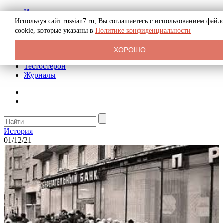
История
Биография
Используя сайт russian7.ru, Вы соглашаетесь с использованием файл
Криминал
cookie, которые указаны в
Политике конфиденциальности
Реклама на сайте
О сайте
ХОРОШО
Рекомендательные статьи
Тестостерон
Журналы
История
01/12/21