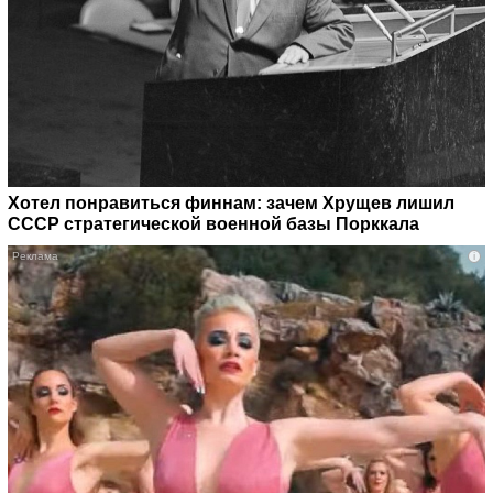
Хотел понравиться финнам: зачем Хрущев лишил
СССР стратегической военной базы Порккала
i