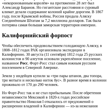
«некоронованным королём» на протяжении 28 лет был
Александр Баранов
. Но гигантские расстояния и суровый
климат делали содержание колоний крайне дорогим. В 1867
году, после Крымской войны, Россия продала Аляску
Соединённым Штатам за 7,2 миллиона долларов
. Так была
потеряна самая большая заморская территория империи.
Калифорнийский форпост
Чтобы обеспечить продовольствием голодающую Аляску, в
1808–1812 годах РАК организовала экспедиции в
Калифорнию
. 30 августа (11 сентября) 1812 года 25 русских
колонистов и 90 алеутов основали укреплённое поселение,
названное
Росс
. Форт-Росс стал самым южным русским
поселением в Северной Америке
.
Земли у индейцев купили за «три пары штанов, два топора,
три мотыги и несколько ниток бус»
. В разное время в колонии
проживало от 170 до 290 человек
.
Но Форт-Росс так и не стал прибыльным. После обретения
независимости Мексикой в 1820-х годах российское
правительство Николая I отказалось от предложений о
расширении владений в Калифорнии — из-за нежелания