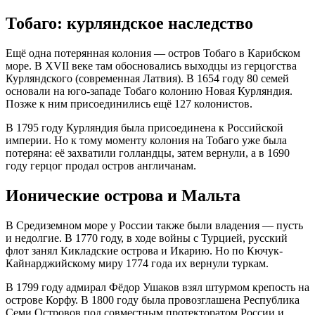
Тобаго: курляндское наследство
Ещё одна потерянная колония — остров Тобаго в Карибском
море
. В XVII веке там обосновались выходцы из герцогства
Курляндского (современная Латвия)
. В 1654 году 80 семей
основали на юго-западе Тобаго колонию Новая Курляндия
.
Позже к ним присоединились ещё 127 колонистов
.
В 1795 году Курляндия была присоединена к Российской
империи
. Но к тому моменту колония на Тобаго уже была
потеряна: её захватили голландцы, затем вернули, а в 1690
году герцог продал остров англичанам
.
Ионические острова и Мальта
В Средиземном море у России также были владения — пусть
и недолгие. В 1770 году, в ходе войны с Турцией, русский
флот занял Кикладские острова и Икарию
. Но по Кючук-
Кайнарджийскому миру 1774 года их вернули туркам
.
В 1799 году адмирал Фёдор Ушаков взял штурмом крепость на
острове Корфу
. В 1800 году была провозглашена Республика
Семи Островов под совместным протекторатом России и