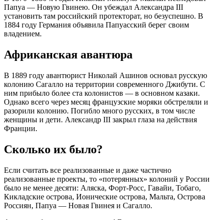
Папуа — Новую Гвинею
. Он убеждал Александра III
установить там российский протекторат, но безуспешно
. В
1884 году Германия объявила Папуасский берег своим
владением
.
Африканская авантюра
В 1889 году авантюрист Николай Ашинов основал русскую
колонию
Сагалло
на территории современного Джибути
. С
ним прибыло более ста колонистов — в основном казаки
.
Однако всего через месяц французские моряки обстреляли и
разорили колонию
. Погибло много русских, в том числе
женщины и дети
. Александр III закрыл глаза на действия
Франции
.
Сколько их было?
Если считать все реализованные и даже частично
реализованные проекты, то «потерянных» колоний у России
было не менее десяти: Аляска, Форт-Росс, Гавайи, Тобаго,
Кикладские острова, Ионические острова, Мальта, Острова
Россиян, Папуа — Новая Гвинея и Сагалло.