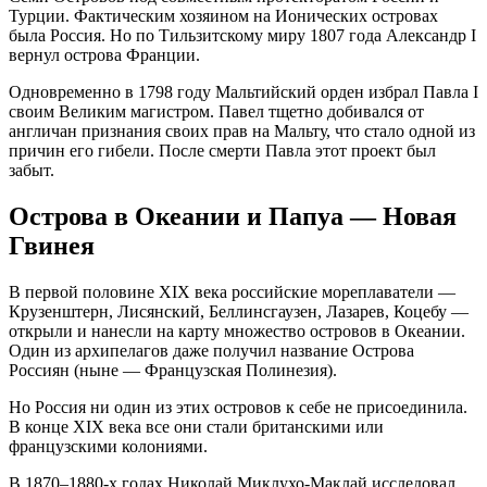
Турции
. Фактическим хозяином на Ионических островах
была Россия
. Но по Тильзитскому миру 1807 года Александр I
вернул острова Франции
.
Одновременно в 1798 году Мальтийский орден избрал Павла I
своим Великим магистром
. Павел тщетно добивался от
англичан признания своих прав на Мальту, что стало одной из
причин его гибели
. После смерти Павла этот проект был
забыт.
Острова в Океании и Папуа — Новая
Гвинея
В первой половине XIX века российские мореплаватели —
Крузенштерн, Лисянский, Беллинсгаузен, Лазарев, Коцебу —
открыли и нанесли на карту множество островов в Океании
.
Один из архипелагов даже получил название
Острова
Россиян
(ныне — Французская Полинезия)
.
Но Россия ни один из этих островов к себе не присоединила
.
В конце XIX века все они стали британскими или
французскими колониями
.
В 1870–1880-х годах Николай Миклухо-Маклай исследовал