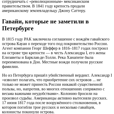
сотрудничать с «революционным» мексиканским
правительством
. В 1841 году крепость продали
американскому землевладельцу Джону Саттеру
.
Гавайи, которые не заметили в
Петербурге
В 1815 году РАК заключила соглашение с вождём гавайского
острова Кауаи о переходе того под покровительство России
.
Агент компании Георг Шеффер в 1816–1817 годах построил
на острове три крепости — в честь Александра I, его жены
Елизаветы и Барклая-де-Толли
. Река Ханапепе была
переименована в Дон
. Местные вожди получили русские
фамилии
.
Но из Петербурга пришёл убийственный вердикт. Александр I
«изволит полагать, что приобретение сих островов ... не
только не может принесть России никакой существенной
пользы, но, напротив, во многих отношениях сопряжено с
весьма важными неудобствами»
. Колонию бросили на
произвол судьбы
. Американцы активно вытесняли русских
.
17 июня 1817 года после вооружённого столкновения, в
котором погибли трое русских и несколько гавайцев,
колонисты покинули острова
.