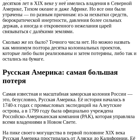
десятков лет в XIX веке у неё имелись владения в Северной
Америке, Тихом океане и даже Африке. Но все они были
утрачены — по разным причинам: из-за нехватки средств,
бюрократической инертности, давления более сильных
держав, а иногда и откровенного нежелания царей
связываться с далёкими землями.
Сколько же их было? Точного числа нет. Но можно назвать
как минимум полтора десятка колониальных проектов,
которые либо были реализованы и затем потеряны, либо так и
остались на бумаге.
Русская Америка: самая большая
потеря
Самая известная и масштабная заморская колония России —
это, безусловно, Русская Америка. Её история началась в
1740-х годах с промысловых экспедиций на Алеутские
острова, а в 1799 году была официально учреждена
Российско-Американская компания (РАК), которая управляла
всеми владениями в Новом Свете
.
На пике своего могущества в первой половине XIX века
Русская Америка простиралась от Аляски до Калифорнии. Её