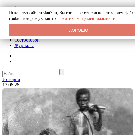
История
Биография
Используя сайт russian7.ru, Вы соглашаетесь с использованием файл
Криминал
cookie, которые указаны в
Политике конфиденциальности
Реклама на сайте
О сайте
ХОРОШО
Рекомендательные статьи
Тестостерон
Журналы
История
17/06/26