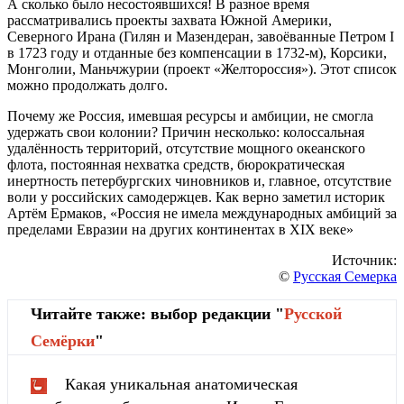
А сколько было несостоявшихся! В разное время
рассматривались проекты захвата Южной Америки
,
Северного Ирана (Гилян и Мазендеран, завоёванные Петром I
в 1723 году и отданные без компенсации в 1732-м)
, Корсики
,
Монголии, Маньчжурии (проект «Желтороссия»)
. Этот список
можно продолжать долго
.
Почему же Россия, имевшая ресурсы и амбиции, не смогла
удержать свои колонии? Причин несколько: колоссальная
удалённость территорий, отсутствие мощного океанского
флота
, постоянная нехватка средств, бюрократическая
инертность петербургских чиновников и, главное, отсутствие
воли у российских самодержцев. Как верно заметил историк
Артём Ермаков, «Россия не имела международных амбиций за
пределами Евразии на других континентах в XIX веке»
Источник:
©
Русская Семерка
Читайте также: выбор редакции "
Русской
Cемёрки
"
Какая уникальная анатомическая