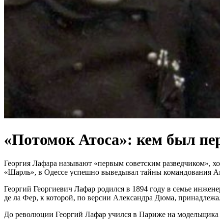
«Потомок Атоса»: кем был пе
Георгия Лафара называют «первым советским разведчиком», хо
«Шарль», в Одессе успешно выведывал тайны командования Ант
Георгий Георгиевич Лафар родился в 1894 году в семье инжен
де ла Фер, к которой, по версии Александра Дюма, принадлежа
До революции Георгий Лафар учился в Париже на модельщика (