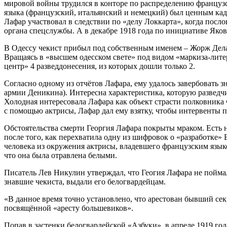
мировой войны трудился в конторе по распределению французс
языка (французский, итальянский и немецкий) был ценным кадр
Лафар участвовал в следствии по «делу Локкарта», когда пос
органа спецслужбы. А в декабре 1918 года по инициативе Яков
В Одессу чекист прибыл под собственным именем – Жорж Делаф
Вращаясь в «высшем одесском свете» под видом «маркиза-литер
центр» 4 разведдонесения, из которых дошли только 2.
Согласно одному из отчётов Лафара, ему удалось завербовать
армии Деникина). Интересна характеристика, которую разведчи
Холодная интересовала Лафара как объект страсти полковника 
с помощью актрисы, Лафар дал ему взятку, чтобы интервенты п
Обстоятельства смерти Георгия Лафара покрыты мраком. Есть н
после того, как перехватила одну из шифровок о «разработке
человека из окружения актрисы, владевшего французским языко
что она была отравлена белыми.
Писатель Лев Никулин утверждал, что Геогия Лафара не пойма
знавшие чекиста, выдали его белогвардейцам.
«В данное время точно установлено, что арестован бывший сек
посвящённой «аресту большевиков».
Попав в застенки белогвардейской «Азбуки», в апреле 1919 год