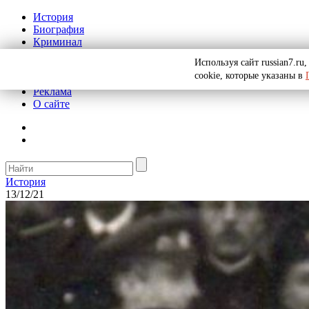
История
Биография
Криминал
СССР
Используя сайт russian7.r
Тайны
cookie, которые указаны в
Рекомендации
Реклама
О сайте
История
13/12/21