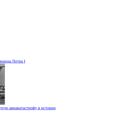
вницы Петра I
упую авиакатастрофу в истории