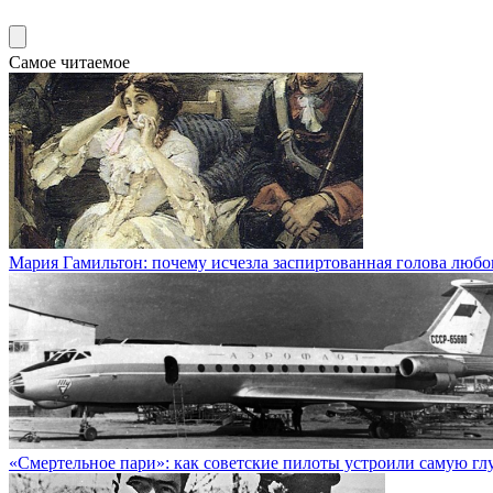
Самое читаемое
Мария Гамильтон: почему исчезла заспиртованная голова любо
«Смертельное пари»: как советские пилоты устроили самую гл