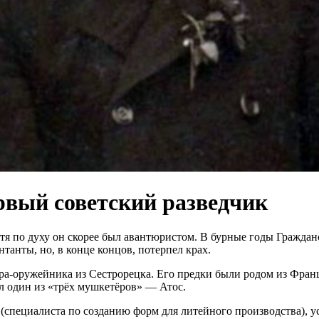
рвый советский разведчик
тя по духу он скорее был авантюристом. В бурные годы Гражда
анты, но, в конце концов, потерпел крах.
ера-оружейника из Сестрорецка. Его предки были родом из Фра
л один из «трёх мушкетёров» — Атос.
специалиста по созданию форм для литейного производства), ус