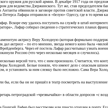
кого оружия для русской армии. В декабре 1917 года он предл
ом для ведомства Дзержинского. Тут же, став председателем ба
лов Антанты обвинили в заговоре против советской власти. Дзер
а Петерса Лафара отправили в «белую» Одессу, где в то время ка
ар. Вскоре ему удалось поступить на службу в штаб интервент
атора», Лафар собирал сведения о стратегических планах франц
 знаменитую актрису Веру Холодную (которая формально поддерж
к дал актрисе – по его мнению, звезда немого кино была «мило
Фрейденберга. Через её постель Лафар рассчитывал узнать воен
окинули Россию (что через несколько месяцев и случилось).
есколько версий того, что с ним произошло. Считается, что ко
» Веры Холодной. Белые поняли, что имеют дело с опасным шпио
м, и установить за ним слежку было несложно. Сама Вера Холодн
ли бы, если бы он не пришёл в театр посмотреть на выступлени
ретарь петроградской «чрезвычайки» в области допросов «с возд
а Георгий Лафар был расстрелян или просто утоплен в порту. Ег