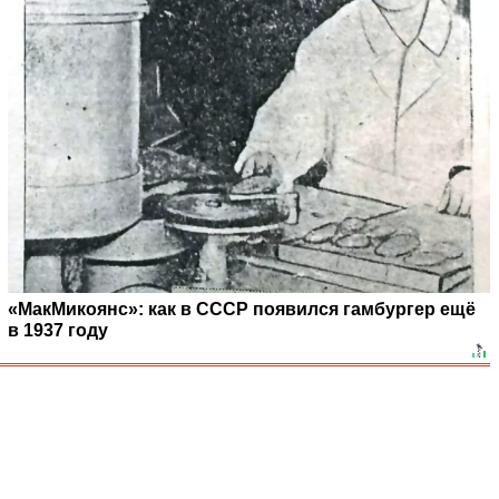
«МакМикоянс»: как в СССР появился гамбургер ещё
в 1937 году