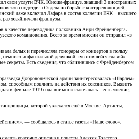
ожил свои услуги ВЧК. Юноша-француз, знавший 3 иностранных
нковского подотдела Отдела по борьбе с контрреволюцией,
жинский даже включил Лафара в состав коллегии ВЧК – высшего
к раз хозяйничали французы.
ов в качестве переводчика полковника Анри Фрейденберга.
узского командования. Всего за время миссии он отправил «в
ивала белых и перечисляла гонорары от концертов в пользу
й, немного инфантильной девушкой, тяготившейся славой».
ные секреты. Есть сведения, что сблизившись с Фрейденбергом
нтрразведка Добровольческой армии заинтересовалась «Шарлем»
ном, способным повлиять на действия их союзников. Выявить
ая в феврале 1919 года внезапно скончалась – есть мнение,
е танцовщицы, которой увлекался ещё в Москве. Артисты,
ействием», — сообщалось в статье газеты «Наше слово»,
о смерть красочно описана в повести Алексея Толстого