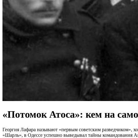
«Потомок Атоса»: кем на сам
Георгия Лафара называют «первым советским разведчиком», хо
«Шарль», в Одессе успешно выведывал тайны командования Ант