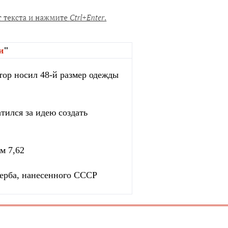
и
"
тор носил 48-й размер одежды
тился за идею создать
м 7,62
ерба, нанесенного СССР