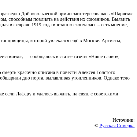
нтрразведка Добровольческой армии заинтересовалась «Шарлем»
ном, способным повлиять на действия их союзников. Выявить
ая в феврале 1919 года внезапно скончалась – есть мнение,
е танцовщицы, которой увлекался ещё в Москве. Артисты,
ействием», — сообщалось в статье газеты «Наше слово»,
о смерть красочно описана в повести Алексея Толстого
обшарили дно порта, вылавливая утопленников. Однако тело
е если Лафару и удалось выжить, на связь с советскими
Источник:
©
Русская Семерка