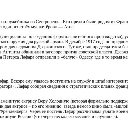
ера-оружейника из Сестрорецка. Его предки были родом из Фра
л один из «трёх мушкетёров» — Атос.
специалиста по созданию форм для литейного производства), ус
кого оружия для русской армии. В декабре 1917 года он предл
ом для ведомства Дзержинского. Тут же, став председателем ба
лов Антанты обвинили в заговоре против советской власти. Дзер
а Петерса Лафара отправили в «белую» Одессу, где в то время ка
ар. Вскоре ему удалось поступить на службу в штаб интервент
атора», Лафар собирал сведения о стратегических планах франц
 знаменитую актрису Веру Холодную (которая формально поддерж
к дал актрисе – по его мнению, звезда немого кино была «мило
Фрейденберга. Через её постель Лафар рассчитывал узнать воен
окинули Россию (что через несколько месяцев и случилось).