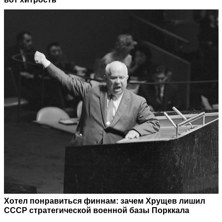
Хотел понравиться финнам: зачем Хрущев лишил
СССР стратегической военной базы Порккала