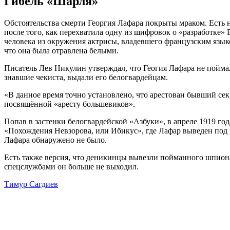
Гибель «Шарля»
Обстоятельства смерти Георгия Лафара покрыты мраком. Есть н
после того, как перехватила одну из шифровок о «разработке
человека из окружения актрисы, владевшего французским языко
что она была отравлена белыми.
Писатель Лев Никулин утверждал, что Геогия Лафара не пойма
знавшие чекиста, выдали его белогвардейцам.
«В данное время точно установлено, что арестован бывший сек
посвящённой «аресту большевиков».
Попав в застенки белогвардейской «Азбуки», в апреле 1919 год
«Похождения Невзорова, или Ибикус», где Лафар выведен под
Лафара обнаружено не было.
Есть также версия, что деникинцы вывезли пойманного шпиона в
спецслужбами он больше не выходил.
Тимур Сагдиев