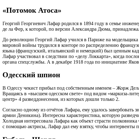
«Потомок Атоса»
Георгий Георгиевич Лафар родился в 1894 году в семье инжен
де ла Фер, к которой, по версии Александра Дюма, принадлежа
До революции Георгий Лафар учился в Париже на модельщика (
мировой войны трудился в конторе по распределению французс
языка (французский, итальянский и немецкий) был ценным кадр
Лафар участвовал в следствии по «делу Локкарта», когда пос
органа спецслужбы. А в декабре 1918 года по инициативе Яков
Одесский шпион
В Одессу чекист прибыл под собственным именем – Жорж Делаф
Вращаясь в «высшем одесском свете» под видом «маркиза-литер
центр» 4 разведдонесения, из которых дошли только 2.
Согласно одному из отчётов Лафара, ему удалось завербовать
армии Деникина). Интересна характеристика, которую разведчи
Холодная интересовала Лафара как объект страсти полковника 
с помощью актрисы, Лафар дал ему взятку, чтобы интервенты п