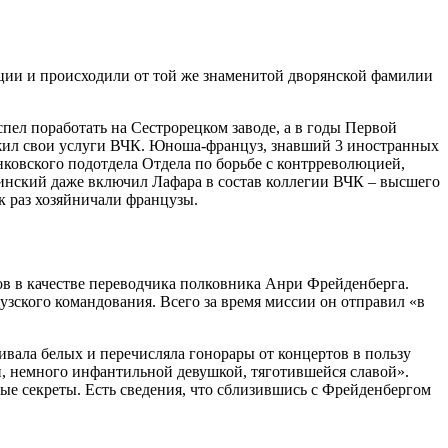
нции и происходили от той же знаменитой дворянской фамилии
пел поработать на Сестрорецком заводе, а в годы Первой
ожил свои услуги ВЧК. Юноша-француз, знавший 3 иностранных
нковского подотдела Отдела по борьбе с контрреволюцией,
жинский даже включил Лафара в состав коллегии ВЧК – высшего
к раз хозяйничали французы.
ов в качестве переводчика полковника Анри Фрейденберга.
узского командования. Всего за время миссии он отправил «в
ивала белых и перечисляла гонорары от концертов в пользу
й, немного инфантильной девушкой, тяготившейся славой».
ные секреты. Есть сведения, что сблизившись с Фрейденбергом