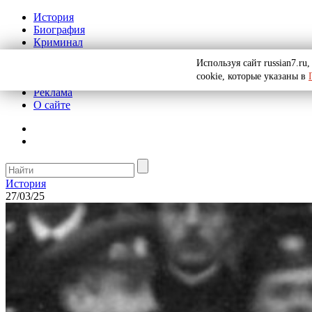
История
Биография
Криминал
СССР
Используя сайт russian7.r
Тайны
cookie, которые указаны в
Рекомендации
Реклама
О сайте
История
27/03/25