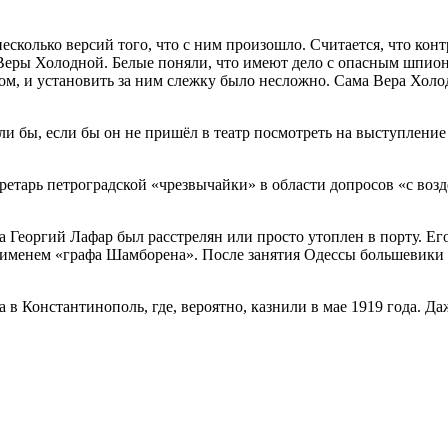
есколько версий того, что с ним произошло. Считается, что ко
» Веры Холодной. Белые поняли, что имеют дело с опасным шпио
м, и установить за ним слежку было несложно. Сама Вера Холодн
ли бы, если бы он не пришёл в театр посмотреть на выступлени
ретарь петроградской «чрезвычайки» в области допросов «с возд
а Георгий Лафар был расстрелян или просто утоплен в порту. Ег
 именем «графа Шамборена». После занятия Одессы большевики 
 Константинополь, где, вероятно, казнили в мае 1919 года. Даж