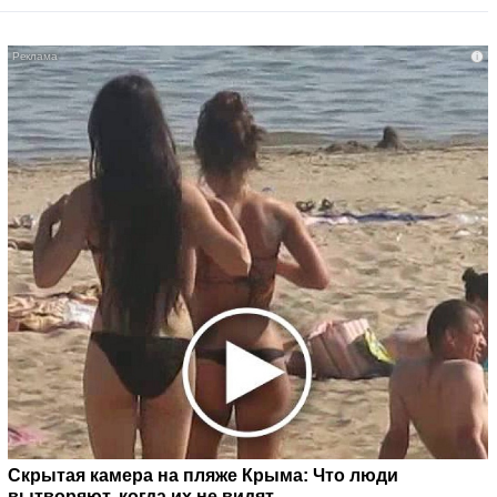
i
Скрытая камера на пляже Крыма: Что люди
вытворяют, когда их не видят...