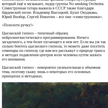
который ещё и музыкант, лидер группы No smoking Orchestra.
Семиструнная гитара выжила в СССР также благодаря
бардовской песне. Владимир Высоцкий, Булат Окуджава,
Юрий Визбор, Сергей Никитин – все они «семиструнники».
«Позолоти ручку!»
Цыганский гипноз – типичный образец
нейролингвистического программирования. Ничего
загадочного, а тем более пугающего в нем нет. Если вы уж так
сильно боитесь цыганского гипноза, то можете даже посетить
семинары по гипнозу, где вам все расскажут о природе транса
и методах подавления центров воли человека путем захвата
его внимания.
Цыганский гипноз – невероятно увлекательная и объемная
тема, поэтому скажу лишь о некоторых его основных
принципах и методиках.