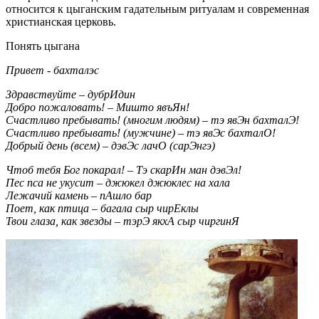
относится к цыганским гадательным ритуалам и современная
христианская церковь.
Понять цыгана
Привет - бахталэс
Здравствуйте – дубрИдин
Добро пожаловать! – Мишто явъЯн!
Счастливо пребывать! (многим людям) – тэ явЭн бахталЭ!
Счастливо пребывать! (мужчине) – тэ явЭс бахталО!
Добрый день (всем) – дэвЭс лачО (сарЭнгэ)
Чтоб тебя Бог покарал! – Тэ скарИн ман дэвЭл!
Пес пса не укусит – джюкел джюклес на хала
Лежачий камень – пАшло бар
Поет, как птица – багала сыр чирЕклы
Твои глаза, как звезды – тэрЭ якхА сыр чиргинЯ