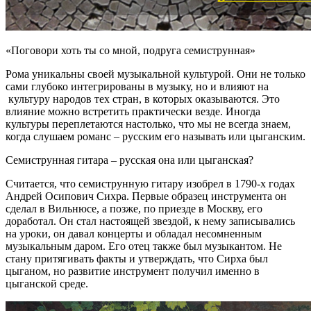
«Поговори хоть ты со мной, подруга семиструнная»
Рома уникальны своей музыкальной культурой. Они не только
сами глубоко интегрированы в музыку, но и влияют на
культуру народов тех стран, в которых оказываются. Это
влияние можно встретить практически везде. Иногда
культуры переплетаются настолько, что мы не всегда знаем,
когда слушаем романс – русским его называть или цыганским.
Семиструнная гитара – русская она или цыганская?
Считается, что семиструнную гитару изобрел в 1790-х годах
Андрей Осипович Сихра. Первые образец инструмента он
сделал в Вильнюсе, а позже, по приезде в Москву, его
доработал. Он стал настоящей звездой, к нему записывались
на уроки, он давал концерты и обладал несомненным
музыкальным даром. Его отец также был музыкантом. Не
стану притягивать факты и утверждать, что Сирха был
цыганом, но развитие инструмент получил именно в
цыганской среде.