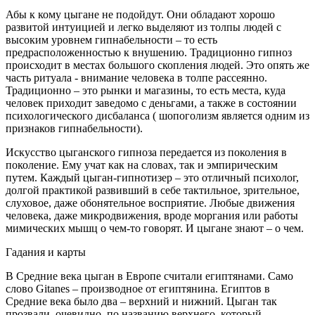
Абы к кому цыгане не подойдут. Они обладают хорошо
развитой интуицией и легко выделяют из толпы людей с
высоким уровнем гипнабельности – то есть
предрасположенностью к внушению. Традиционно гипноз
происходит в местах большого скопления людей. Это опять же
часть ритуала - внимание человека в толпе рассеянно.
Традиционно – это рынки и магазины, то есть места, куда
человек приходит заведомо с деньгами, а также в состоянии
психологического дисбаланса ( шопоголизм является одним из
признаков гипнабельности).
Искусство цыганского гипноза передается из поколения в
поколение. Ему учат как на словах, так и эмпирическим
путем. Каждый цыган-гипнотизер – это отличный психолог,
долгой практикой развивший в себе тактильное, зрительное,
слуховое, даже обонятельное восприятие. Любые движения
человека, даже микродвижения, вроде моргания или работы
мимических мышц о чем-то говорят. И цыгане знают – о чем.
Гадания и карты
В Средние века цыган в Европе считали египтянами. Само
слово Gitanes – производное от египтянина. Египтов в
Средние века было два – верхний и нижний. Цыган так
прозвали, очевидно, по названию верхнего, который