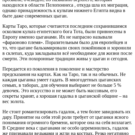
находился в области Пелопоннеса , откуда шла их миграция,
однако принадлежность к культам нижнего Египта видна в
быте даже современных цыган.
Карты Таро, которые считаются последним сохранившимся
осколком культа египетского бога Тота, были привнесены в
Европу именно цыганами. Их не напрасно называли
«фараоново племя». Поразительным было для европейцев и
то, что цыгане бальзамировали своих покойников и хоронили
в склепах, куда закладывали всё необходимое для жизни после
смерти. Эти похоронные традиции живы у цыган и сегодня.
Передается из поколения в поколение и мастерство
предсказания на картах. Как на Таро, так и на обычных. Не
каждая цыганка умеет гадать. В многодетных цыганских
семьях, в таборах, для обучения выбирают не больше 5 %
девочек. Это искусство и не может быть массовым, его
секреты хранят, а хорошая гадалка в цыганской общине – на
вес золота.
Не стоит романтизировать гадалок, а тем более завидовать их
дару. Принятие на себя этой роли требует от цыганки ясного
понимания огромного бремени, которое она на себя возлагает.
В Средние века с цыганами не особо церемонились, гадалок
же признавали ведьмами и жгли на кострах. Резко негативно