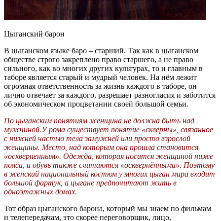
Цыганский барон
В цыганском языке баро – старший. Так как в цыганском
обществе строго закреплено право старшего, а не право
сильного, как во многих других культурах, то и главным в
таборе является старый и мудрый человек. На нём лежит
огромная ответственность за жизнь каждого в таборе, он
лично отвечает за каждого, разрешает разногласия и заботится
об экономическом процветании своей большой семьи.
По цыганским понятиям женщина не должна быть над
мужчиной.У рома существует понятие «скверны», связанное
с нижней частью тела замужней или просто взрослой
женщины. Место, над которым она прошла становится
«оскверненным». Одежда, которая носится женщиной ниже
пояса, и обувь также считаются «осквернёнными». Поэтому
в женский национальный костюм у многих цыган мира входит
большой фартук, а цыгане предпочитают жить в
одноэтажных домах.
Тот образ цыганского барона, который мы знаем по фильмам
и телепередачам, это скорее переговорщик, лицо,