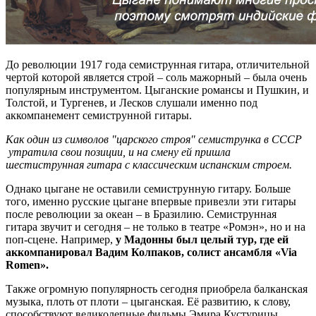
До революции 1917 года семиструнная гитара, отличительной
чертой которой является строй – соль мажорный – была очень
популярным инструментом. Цыганские романсы и Пушкин, и
Толстой, и Тургенев, и Лесков слушали именно под
аккомпанемент семиструнной гитары.
Как один из символов "царского строя" семиструнка в СССР
утратила свои позиции, и на смену ей пришла
шестиструнная гитара с классическим испанским строем.
Однако цыгане не оставили семиструнную гитару. Больше
того, именно русские цыгане впервые привезли эти гитары
после революции за океан – в Бразилию. Семиструнная
гитара звучит и сегодня – не только в театре «Ромэн», но и на
поп-сцене. Например,
у Мадонны был целый тур, где ей
аккомпанировал Вадим Колпаков, солист ансамбля «Via
Romen».
Также огромную популярность сегодня приобрела балканская
музыка, плоть от плоти – цыганская. Её развитию, к слову,
способствуют великолепные фильмы Эмира Кустурицы,