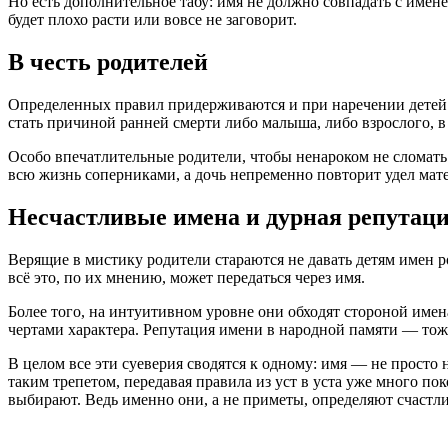
Но есть дополнительное табу: имя не должно совпадать с имене
будет плохо расти или вовсе не заговорит.
В честь родителей
Определенных правил придерживаются и при наречении детей им
стать причиной ранней смерти либо малыша, либо взрослого, в 
Особо впечатлительные родители, чтобы ненароком не сломать
всю жизнь соперниками, а дочь непременно повторит удел мате
Несчастливые имена и дурная репутац
Верящие в мистику родители стараются не давать детям имен р
всё это, по их мнению, может передаться через имя.
Более того, на интуитивном уровне они обходят стороной им
чертами характера. Репутация имени в народной памяти — то
В целом все эти суеверия сводятся к одному: имя — не просто н
таким трепетом, передавая правила из уст в уста уже много пок
выбирают. Ведь именно они, а не приметы, определяют счастлив