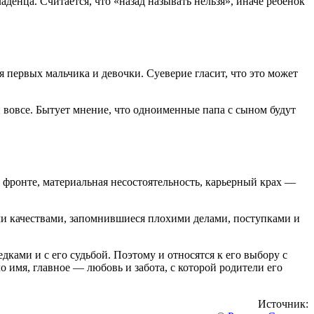
аденца. Считается, что «назад называть нельзя», иначе ребенок
 первых мальчика и девочки. Суеверие гласит, что это может
 вовсе. Бытует мнение, что одноименные папа с сыном будут
м фронте, материальная несостоятельность, карьерный крах —
ми качествами, запомнившиеся плохими делами, поступками и
дками и с его судьбой. Поэтому и относятся к его выбору с
ло имя, главное — любовь и забота, с которой родители его
Источник: