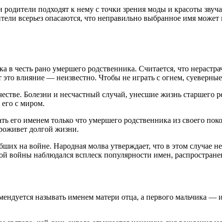
родители подходят к нему с точки зрения моды и красоты звуча
ели всерьез опасаются, что неправильно выбранное имя может н
нка в честь рано умершего родственника. Считается, что нераст
 это влияние — неизвестно. Чтобы не играть с огнем, суеверные
честве. Болезни и несчастный случай, унесшие жизнь старшего р
 его с миром.
ать его именем только что умершего родственника из своего пок
проживет долгой жизни.
ших на войне. Народная молва утверждает, что в этом случае н
й войны наблюдался всплеск популярности имен, распространен
комендуется называть именем матери отца, а первого мальчика —