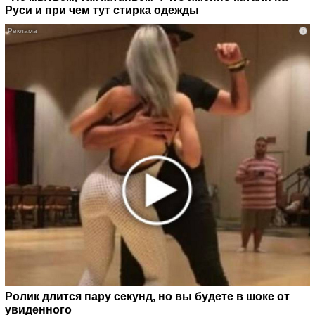
Руси и при чем тут стирка одежды
i
Ролик длится пару секунд, но вы будете в шоке от
увиденного