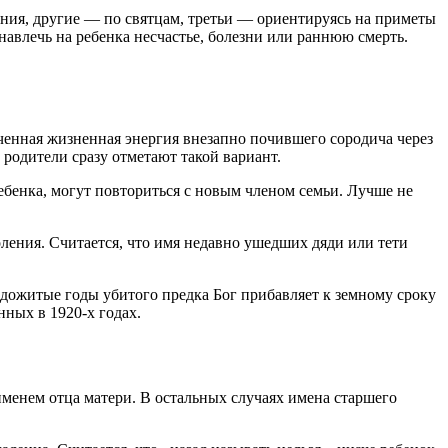
ния, другие — по святцам, третьи — ориентируясь на приметы
авлечь на ребенка несчастье, болезни или раннюю смерть.
раченная жизненная энергия внезапно почившего сородича через
 родители сразу отметают такой вариант.
ебенка, могут повториться с новым членом семьи. Лучше не
оления. Считается, что имя недавно ушедших дяди или тети
едожитые годы убитого предка Бог прибавляет к земному сроку
ных в 1920-х годах.
 именем отца матери. В остальных случаях имена старшего