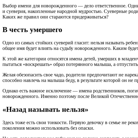
Выбор имени для новорожденного — дело ответственное. Одни 
и суеверия, накопленные народной мудростью. Суеверные родит
Каких же правил они стараются придерживаться?
В честь умершего
Одно из самых стойких суеверий гласит: нельзя называть ребе
общее имя будет влиять на судьбу новорожденного. Каким будет
К этой же категории относятся имена детей, умерших в младен
пытаться «воскрешать» образ потерянного малыша, а отпустить
Желая обезопасить свое чадо, родители предпочитают не нарек
способно навлечь на малыша беду, в результате которой он не 
Однако есть важное исключение — имена родственников, погиб
новорожденного. Именно поэтому после Великой Отечественно
«Назад называть нельзя»
Здесь тоже есть свои тонкости. Первую девочку в семье не ре
поколения можно использовать без опаски.