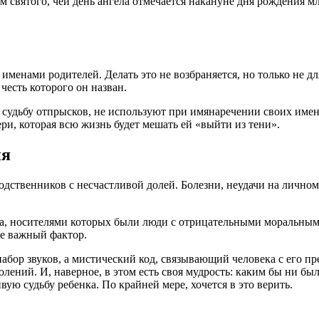
м святого, чей день ангела отмечается накануне дня рождения мл
енами родителей. Делать это не возбраняется, но только не для
честь которого он назван.
 судьбу отпрысков, не используют при имянаречении своих имен
ри, которая всю жизнь будет мешать ей «выйти из тени».
ия
одственников с несчастливой долей. Болезни, неудачи на лично
ена, носителями которых были люди с отрицательными моральны
же важный фактор.
абор звуков, а мистический код, связывающий человека с его пре
олений. И, наверное, в этом есть своя мудрость: каким бы ни бы
ую судьбу ребенка. По крайней мере, хочется в это верить.