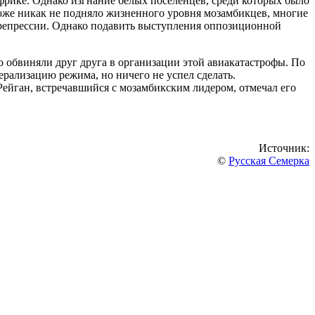
ике. Однако изгнание белых поселенцев, среди которых было
оже никак не подняло жизненного уровня мозамбикцев, многие
 репрессии. Однако подавить выступления оппозиционной
о обвиняли друг друга в организации этой авиакатастрофы. По
рализацию режима, но ничего не успел сделать.
ейган, встречавшийся с мозамбикским лидером, отмечал его
Источник:
©
Русская Семерка