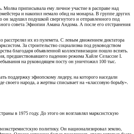
. Молва приписывала ему личное участие в расправе над
мейстера и накопил немало обид на монарха. В группе других
о он задушил подушкой свергнутого и отправленного под
вного совета Эфиопии Амана Андома. А после его отстранения
 расстрелял их из пулемета. С левым движением диктатора
марксистом. За строительство социализма под руководством
арства благодаря объявленной коллективизации пошло вспять.
твия, предшествовавшего падению режима Хайле Селассие I.
ребывания на руководящем посту он уничтожил 100 тыс.
ать поддержку эфиопскому лидеру, на которого наседали
е своего народа, а жертвы списывает на «классовую борьбу».
аны в 1975 году. До этого он возглавлял марксистскую
левоэкстремистскую политику. Он национализировал землю,