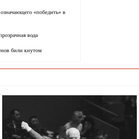
, означающего «победить» в
прозрачная вода
енов били кнутом