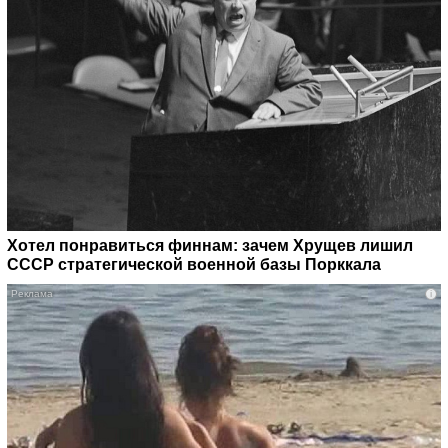
Хотел понравиться финнам: зачем Хрущев лишил
СССР стратегической военной базы Порккала
i