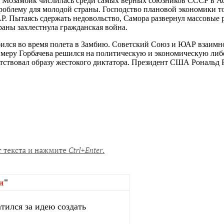
 Мозамбик числилась среди самых верных союзников СССР в Афр
облему для молодой страны. Господство плановой экономики т
Р. Пытаясь сдержать недовольство, Самора развернул массовые
аны захлестнула гражданская война.
збился во время полета в Замбию. Советский Союз и ЮАР взаимн
имеру Горбачева решился на политическую и экономическую либе
ствовал образу жестокого диктатора. Президент США Рональд Р
и
"
тился за идею создать