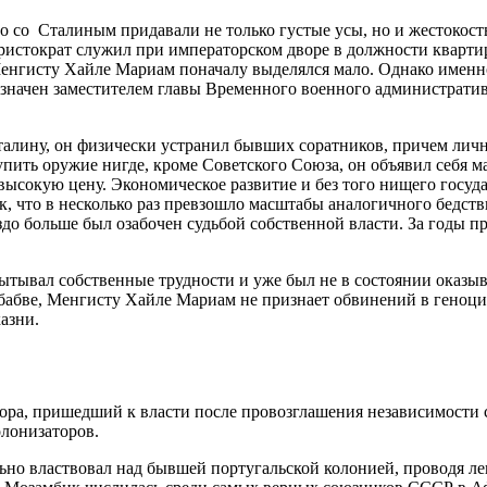
со Сталиным придавали не только густые усы, но и жестокость
истократ служил при императорском дворе в должности квартир
Менгисту Хайле Мариам поначалу выделялся мало. Однако именн
азначен заместителем главы Временного военного администрати
лину, он физически устранил бывших соратников, причем лично
 купить оружие нигде, кроме Советского Союза, он объявил себя 
высокую цену. Экономическое развитие и без того нищего госуд
ек, что в несколько раз превзошло масштабы аналогичного бедс
до больше был озабочен судьбой собственной власти. За годы п
тывал собственные трудности и уже был не в состоянии оказыв
бабве, Менгисту Хайле Мариам не признает обвинений в геноцид
азни.
, пришедший к власти после провозглашения независимости стр
лонизаторов.
ельно властвовал над бывшей португальской колонией, проводя 