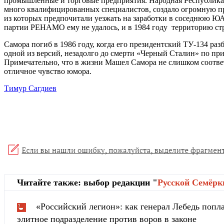
промышленные и торговые предприятия. Народная Республика
много квалифицированных специалистов, создало огромную пр
из которых предпочитали уезжать на заработки в соседнюю ЮА
партии РЕНАМО ему не удалось, и в 1984 году территорию стр
Самора погиб в 1986 году, когда его президентский ТУ-134 ра
одной из версий, незадолго до смерти «Черный Сталин» по пр
Примечательно, что в жизни Машел Самора не слишком соответ
отличное чувство юмора.
Тимур Сагдиев
Читайте также: выбор редакции "
Русской Cемёрк
«Российский легион»: как генерал Лебедь попла
элитное подразделение против воров в законе