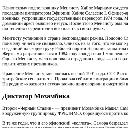
Эфиопскому подполковнику Менгисту Хайле Мариаму сходство 
последним императором Эфиопии Хайле Селассие I. Офицер-ар
военных, устроивших государственный переворот 1974 года, 
домашний арест бывшего негуса. После этого Менгисту был н
постепенно сосредоточил всю власть в своих руках.
Менгисту установил в стране беспощадный режим. Подобно Ста
поначалу ничего не связывало. Однако, из-за того, что не мог
созданной на скорую руку Рабочей партии Эфиопия заплатила 
Жертвами разразившегося в 1984 году голода стал 1 млн челов
Однако Менгисту мало волновали страдания народа — он гораз
политических противников.
Правление Менгисту завершилась весной 1991 года. СССР испы
эритрейские сепаратисты. Проживая сейчас в эмиграции в Зим
На родине «красного негуса» заочно приговорили к смертной к
Диктатор Мозамбика
Второй «Черный Сталин» — президент Мозамбика Машел Самора
вооруженную группировку ФРЕЛИМО, боровшуюся против ко
В те же годы, что и его эфиопский «коллега», Самора безразд