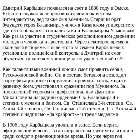
Дмитрий Карбышев появился на свет в 1880 году в Омске.
Его отец служил делопроизводителем в окружном
интендантстве, дед также был военным. Старший брат
будущего героя Владимира учился в Казанском университете,
где тесно общался с социалистами и Владимиром Ульяновым.
Как раз за участие в студенческом революционном движении
молодого человека и арестовали. Через некоторое время он
скончался в тюрьме. После этого за семьёй Карбышевых
установили полицейский контроль, а Дмитрий не смог
обучаться в кадетском училище за государственный счёт.
Как талантливый военный юноша смог проявить себя в
Русско-японской войне. Он в составе батальона возводил
фортификационные сооружения, проводил связь, ходил в
разведку боем, участвовал в сражении под Мукденом. За
проявленный героизм и профессионализм Дмитрия
Михайловича наградили орденами Св. Владимира 4-й
степени с мечами и бантом, Св. Станислава 3-й степени, Св.
Анны 3-й степени, Св. Станислава 2-й степени, Св. Анны 4-й
степени с надписью «За храбрость» и тремя медалями.
В 1906 году Карбышева уволили в запас. Если верить
официальной версии – за антиправительственную агитацию
среди солдат в революционное время. Но уже через год