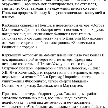
окружении. Карбышев мог эвакуироваться, но отказался,
заявив, что будет выходить из окружения вместе со всеми.
Попытка прорвать блокаду 8 августа закончилась контузией и
пленом.
Карбышев оказался в Польше, в пересыльном лагере «Острув
Мазовецки». Довольно быстро немцы поняли, что в их руках
находится видный специалист. Фашисты попытались
склонить его к сотрудничеству, на что Дмитрий Михайлович
отвечал категорично и безапелляционно: «Я совестью и
Родиной не торгую!».
Карбышеву, которому на момент пленения было уже более 60
лет, пришлось пройти через многие лагеря. Среди них
печально известные «Шталаг-324» у польского города
Острув-Мазовецки, офицерский лагерь в Замостье, «Офлаг
ХIII-Д» в Хаммельбурге, тюрьма гестапо в Берлине, лагерь на
пересыльном пункте РОА в Бреслау, Нюрнберг, лагерь
уничтожения Флоссенбург, лагерь смерти Майданек,
Освенцим-Биркенау, Заксенхаузен и Маутхаузен.
При этом он не терял бодрости духа. Так, во время работ по
заготовке могильных плит, военный неоднократно
подчёркивал – такой вид деятельности ему доставляет
удовольствие: «Чем больше мы должны делать надгробий, тем