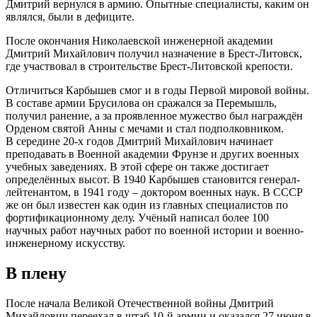
Дмитрий вернулся в армию. Опытные специалисты, каким он
являлся, были в дефиците.
После окончания Николаевской инженерной академии
Дмитрий Михайлович получил назначение в Брест-Литовск,
где участвовал в строительстве Брест-Литовской крепости.
Отличиться Карбышев смог и в годы Первой мировой войны.
В составе армии Брусилова он сражался за Перемышль,
получил ранение, а за проявленное мужество был награждён
Орденом святой Анны с мечами и стал подполковником.
В середине 20-х годов Дмитрий Михайлович начинает
преподавать в Военной академии Фрунзе и других военных
учебных заведениях. В этой сфере он также достигает
определённых высот. В 1940 Карбышев становится генерал-
лейтенантом, в 1941 году – доктором военных наук. В СССР
же он был известен как один из главных специалистов по
фортификационному делу. Учёный написал более 100
научных работ научных работ по военной истории и военно-
инженерному искусству.
В плену
После начала Великой Отечественной войны Дмитрий
Михайлович переехал в штаб 10-й армии и оказался 27 июня в