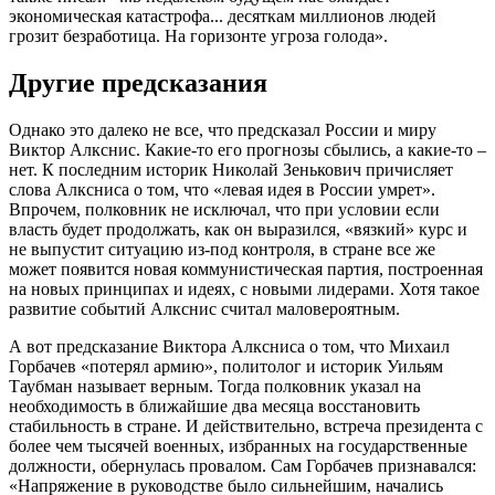
экономическая катастрофа... десяткам миллионов людей
грозит безработица. На горизонте угроза голода».
Другие предсказания
Однако это далеко не все, что предсказал России и миру
Виктор Алкснис. Какие-то его прогнозы сбылись, а какие-то –
нет. К последним историк Николай Зенькович причисляет
слова Алксниса о том, что «левая идея в России умрет».
Впрочем, полковник не исключал, что при условии если
власть будет продолжать, как он выразился, «вязкий» курс и
не выпустит ситуацию из-под контроля, в стране все же
может появится новая коммунистическая партия, построенная
на новых принципах и идеях, с новыми лидерами. Хотя такое
развитие событий Алкснис считал маловероятным.
А вот предсказание Виктора Алксниса о том, что Михаил
Горбачев «потерял армию», политолог и историк Уильям
Таубман называет верным. Тогда полковник указал на
необходимость в ближайшие два месяца восстановить
стабильность в стране. И действительно, встреча президента с
более чем тысячей военных, избранных на государственные
должности, обернулась провалом. Сам Горбачев признавался:
«Напряжение в руководстве было сильнейшим, начались