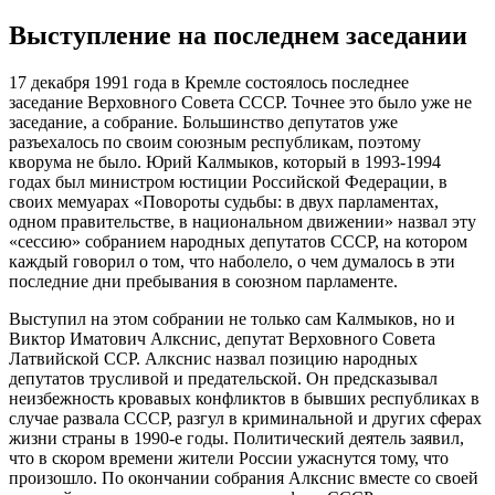
Выступление на последнем заседании
17 декабря 1991 года в Кремле состоялось последнее
заседание Верховного Совета СССР. Точнее это было уже не
заседание, а собрание. Большинство депутатов уже
разъехалось по своим союзным республикам, поэтому
кворума не было. Юрий Калмыков, который в 1993-1994
годах был министром юстиции Российской Федерации, в
своих мемуарах «Повороты судьбы: в двух парламентах,
одном правительстве, в национальном движении» назвал эту
«сессию» собранием народных депутатов СССР, на котором
каждый говорил о том, что наболело, о чем думалось в эти
последние дни пребывания в союзном парламенте.
Выступил на этом собрании не только сам Калмыков, но и
Виктор Иматович Алкснис, депутат Верховного Совета
Латвийской ССР. Алкснис назвал позицию народных
депутатов трусливой и предательской. Он предсказывал
неизбежность кровавых конфликтов в бывших республиках в
случае развала СССР, разгул в криминальной и других сферах
жизни страны в 1990-е годы. Политический деятель заявил,
что в скором времени жители России ужаснутся тому, что
произошло. По окончании собрания Алкснис вместе со своей