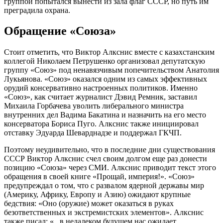
группой попытался вынести из зала флаг СССР, но путь им
преградила охрана.
Обращение «Союза»
Стоит отметить, что Виктор Алкснис вместе с казахстанским
коллегой Николаем Петрушенко организовал депутатскую
группу «Союз» под ненавязчивым попечительством Анатолия
Лукьянова. «Союз» оказался одним из самых эффективных
орудий консервативно настроенных политиков. Именно
«Союз», как считает журналист Дэвид Ремник, заставил
Михаила Горбачева уволить либерального министра
внутренних дел Вадима Бакатина и назначить на его место
консерватора Бориса Пуго. Алкснис также инициировал
отставку Эдуарда Шеварднадзе и поддержал ГКЧП.
Поэтому неудивительно, что в последние дни существования
СССР Виктор Алкснис счел своим долгом еще раз донести
позицию «Союза» через СМИ. Алкснис приводит текст этого
обращения в своей книге «Прощай, империя!». «Союз»
предупреждал о том, что с развалом ядерной державы мир
(Америку, Африку, Европу и Азию) ожидают крупные
бедствия: «Оно (оружие) может оказаться в руках
безответственных и экстремистских элементов». Алкснис
также писал: «...в недалеком будущем нас ожидает