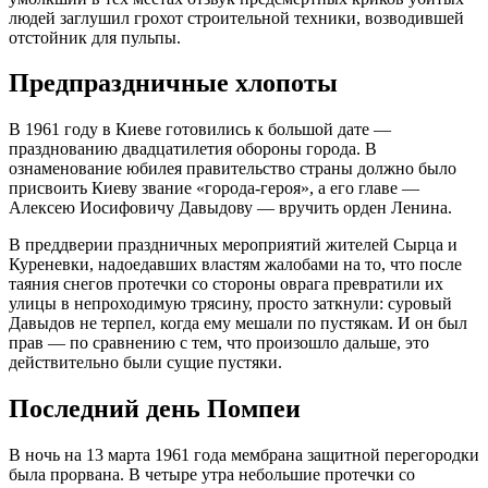
людей заглушил грохот строительной техники, возводившей
отстойник для пульпы.
Предпраздничные хлопоты
В 1961 году в Киеве готовились к большой дате —
празднованию двадцатилетия обороны города. В
ознаменование юбилея правительство страны должно было
присвоить Киеву звание «города-героя», а его главе —
Алексею Иосифовичу Давыдову — вручить орден Ленина.
В преддверии праздничных мероприятий жителей Сырца и
Куреневки, надоедавших властям жалобами на то, что после
таяния снегов протечки со стороны оврага превратили их
улицы в непроходимую трясину, просто заткнули: суровый
Давыдов не терпел, когда ему мешали по пустякам. И он был
прав — по сравнению с тем, что произошло дальше, это
действительно были сущие пустяки.
Последний день Помпеи
В ночь на 13 марта 1961 года мембрана защитной перегородки
была прорвана. В четыре утра небольшие протечки со