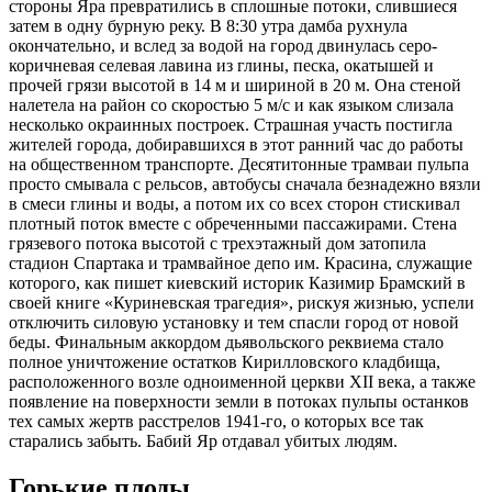
стороны Яра превратились в сплошные потоки, слившиеся
затем в одну бурную реку. В 8:30 утра дамба рухнула
окончательно, и вслед за водой на город двинулась серо-
коричневая селевая лавина из глины, песка, окатышей и
прочей грязи высотой в 14 м и шириной в 20 м. Она стеной
налетела на район со скоростью 5 м/с и как языком слизала
несколько окраинных построек. Страшная участь постигла
жителей города, добиравшихся в этот ранний час до работы
на общественном транспорте. Десятитонные трамваи пульпа
просто смывала с рельсов, автобусы сначала безнадежно вязли
в смеси глины и воды, а потом их со всех сторон стискивал
плотный поток вместе с обреченными пассажирами. Стена
грязевого потока высотой с трехэтажный дом затопила
стадион Спартака и трамвайное депо им. Красина, служащие
которого, как пишет киевский историк Казимир Брамский в
своей книге «Куриневская трагедия», рискуя жизнью, успели
отключить силовую установку и тем спасли город от новой
беды. Финальным аккордом дьявольского реквиема стало
полное уничтожение остатков Кирилловского кладбища,
расположенного возле одноименной церкви XII века, а также
появление на поверхности земли в потоках пульпы останков
тех самых жертв расстрелов 1941-го, о которых все так
старались забыть. Бабий Яр отдавал убитых людям.
Горькие плоды