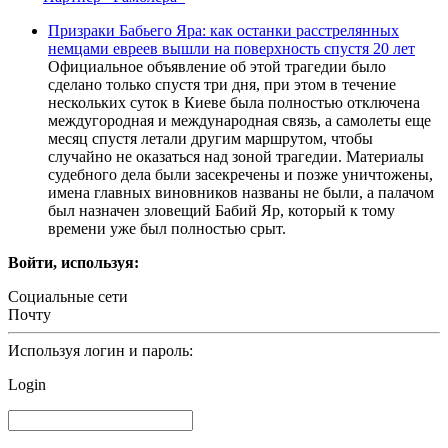
Призраки Бабьего Яра: как останки расстрелянных
немцами евреев вышли на поверхность спустя 20 лет
Официальное объявление об этой трагедии было
сделано только спустя три дня, при этом в течение
нескольких суток в Киеве была полностью отключена
междугородная и международная связь, а самолеты еще
месяц спустя летали другим маршрутом, чтобы
случайно не оказаться над зоной трагедии. Материалы
судебного дела были засекречены и позже уничтожены,
имена главных виновников названы не были, а палачом
был назначен зловещий Бабий Яр, который к тому
времени уже был полностью срыт.
Войти, используя:
Социальные сети
Почту
Используя логин и пароль:
Login