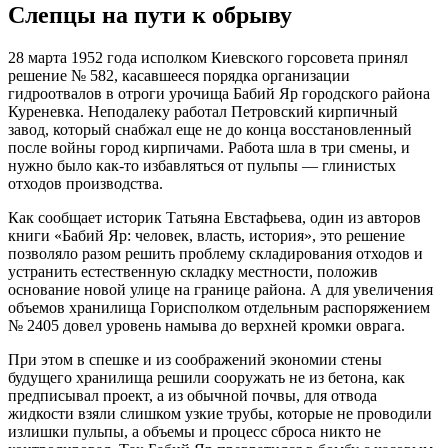
Слепцы на пути к обрыву
28 марта 1952 года исполком Киевского горсовета принял
решение № 582, касавшееся порядка организации
гидроотвалов в отроги урочища Бабий Яр городского района
Куреневка. Неподалеку работал Петровский кирпичный
завод, который снабжал еще не до конца восстановленный
после войны город кирпичами. Работа шла в три смены, и
нужно было как-то избавляться от пульпы — глинистых
отходов производства.
Как сообщает историк Татьяна Евстафьева, один из авторов
книги «Бабий Яр: человек, власть, история», это решение
позволяло разом решить проблему складирования отходов и
устранить естественную складку местности, положив
основание новой улице на границе района. А для увеличения
объемов хранилища Горисполком отдельным распоряжением
№ 2405 довел уровень намыва до верхней кромки оврага.
При этом в спешке и из соображений экономии стены
будущего хранилища решили сооружать не из бетона, как
предписывал проект, а из обычной почвы, для отвода
жидкости взяли слишком узкие трубы, которые не проводили
излишки пульпы, а объемы и процесс сброса никто не