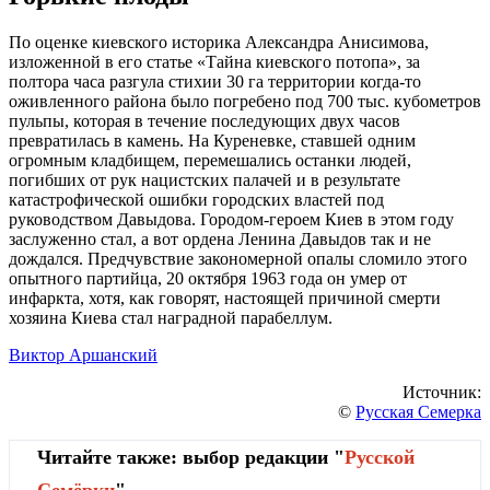
По оценке киевского историка Александра Анисимова,
изложенной в его статье «Тайна киевского потопа», за
полтора часа разгула стихии 30 га территории когда-то
оживленного района было погребено под 700 тыс. кубометров
пульпы, которая в течение последующих двух часов
превратилась в камень. На Куреневке, ставшей одним
огромным кладбищем, перемешались останки людей,
погибших от рук нацистских палачей и в результате
катастрофической ошибки городских властей под
руководством Давыдова. Городом-героем Киев в этом году
заслуженно стал, а вот ордена Ленина Давыдов так и не
дождался. Предчувствие закономерной опалы сломило этого
опытного партийца, 20 октября 1963 года он умер от
инфаркта, хотя, как говорят, настоящей причиной смерти
хозяина Киева стал наградной парабеллум.
Виктор Аршанский
Источник:
©
Русская Семерка
Читайте также: выбор редакции "
Русской
Cемёрки
"