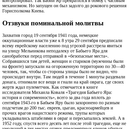
контролировал. Так Бабий Яр превратился в бомбу с часовым
механизмом. Но запущен он был задолго до рокового решения
Горисполкома Киева.
Отзвуки поминальной молитвы
Захватив город 19 сентября 1941 года, немецкие
оккупационные власти уже к 8 утра 29 сентября предписали
всему еврейскому населению под угрозой расстрела явиться
на улицу Мельникова неподалеку от Бабьего Яра для
санобработки перед отправкой в «безопасные места».
Собравшихся там детей, женщин и стариков (мужчины были
на фронте) запускали на огороженную территорию по 30—40
человек, так, чтобы со стороны улицы было не видно, что
происходит внутри. Там людей в течение 1 минуты раздевали
донага, отнимали все вещи и гнали на край оврага, где своих
жертв ждал пулеметчик. Как отмечается в книге
исследователя Михаила Коваля «Трагедия Бабьего Яра:
история и современность», всего за два года вплоть до
сентября 1943-го в Бабьем Яру было захоронено по разным
подсчетам до 200 тыс. евреев, цыган, красноармейцев и
прочих врагов нацистского режима, трупы которых
укладывались штабелями в овраг и пересыпались землей. А в
1952 году, спустя всего десять лет после этой трагедии, еще не
умолкший в тех местах отзвук предсмертных криков убитых