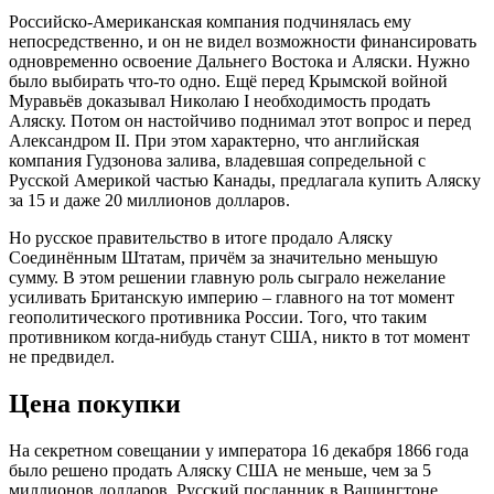
Российско-Американская компания подчинялась ему
непосредственно, и он не видел возможности финансировать
одновременно освоение Дальнего Востока и Аляски. Нужно
было выбирать что-то одно. Ещё перед Крымской войной
Муравьёв доказывал Николаю I необходимость продать
Аляску. Потом он настойчиво поднимал этот вопрос и перед
Александром II. При этом характерно, что английская
компания Гудзонова залива, владевшая сопредельной с
Русской Америкой частью Канады, предлагала купить Аляску
за 15 и даже 20 миллионов долларов.
Но русское правительство в итоге продало Аляску
Соединённым Штатам, причём за значительно меньшую
сумму. В этом решении главную роль сыграло нежелание
усиливать Британскую империю – главного на тот момент
геополитического противника России. Того, что таким
противником когда-нибудь станут США, никто в тот момент
не предвидел.
Цена покупки
На секретном совещании у императора 16 декабря 1866 года
было решено продать Аляску США не меньше, чем за 5
миллионов долларов. Русский посланник в Вашингтоне