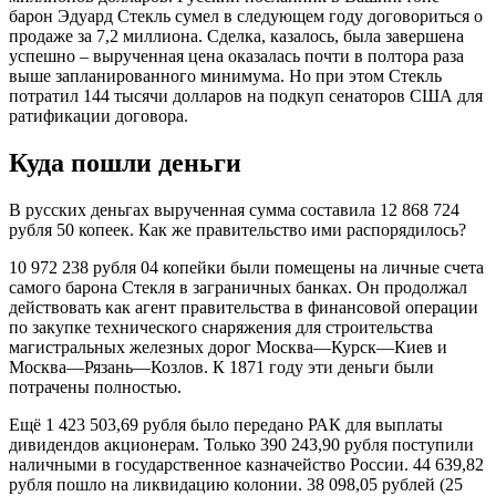
барон Эдуард Стекль сумел в следующем году договориться о
продаже за 7,2 миллиона. Сделка, казалось, была завершена
успешно – вырученная цена оказалась почти в полтора раза
выше запланированного минимума. Но при этом Стекль
потратил 144 тысячи долларов на подкуп сенаторов США для
ратификации договора.
Куда пошли деньги
В русских деньгах вырученная сумма составила 12 868 724
рубля 50 копеек. Как же правительство ими распорядилось?
10 972 238 рубля 04 копейки были помещены на личные счета
самого барона Стекля в заграничных банках. Он продолжал
действовать как агент правительства в финансовой операции
по закупке технического снаряжения для строительства
магистральных железных дорог Москва—Курск—Киев и
Москва—Рязань—Козлов. К 1871 году эти деньги были
потрачены полностью.
Ещё 1 423 503,69 рубля было передано РАК для выплаты
дивидендов акционерам. Только 390 243,90 рубля поступили
наличными в государственное казначейство России. 44 639,82
рубля пошло на ликвидацию колонии. 38 098,05 рублей (25