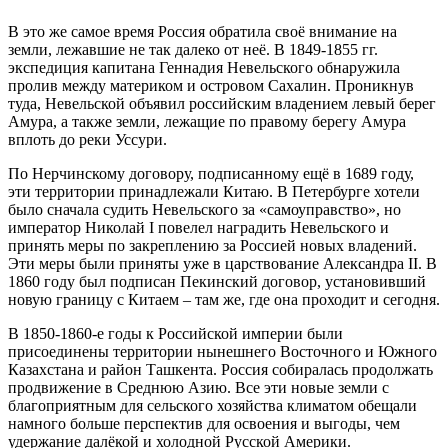
В это же самое время Россия обратила своё внимание на
земли, лежавшие не так далеко от неё. В 1849-1855 гг.
экспедиция капитана Геннадия Невельского обнаружила
пролив между материком и островом Сахалин. Проникнув
туда, Невельской объявил российским владением левый берег
Амура, а также земли, лежащие по правому берегу Амура
вплоть до реки Уссури.
По Нерчинскому договору, подписанному ещё в 1689 году,
эти территории принадлежали Китаю. В Петербурге хотели
было сначала судить Невельского за «самоуправство», но
император Николай I повелел наградить Невельского и
принять меры по закреплению за Россией новых владений.
Эти меры были приняты уже в царствование Александра II. В
1860 году был подписан Пекинский договор, установивший
новую границу с Китаем – там же, где она проходит и сегодня.
В 1850-1860-е годы к Российской империи были
присоединены территории нынешнего Восточного и Южного
Казахстана и район Ташкента. Россия собиралась продолжать
продвижение в Среднюю Азию. Все эти новые земли с
благоприятным для сельского хозяйства климатом обещали
намного больше перспектив для освоения и выгоды, чем
удержание далёкой и холодной Русской Америки.