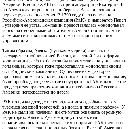
Америки. В конце XVIII века, при императрице Екатерине II,
на Алеутских островах и на побережье Аляски возникли
первые русские поселения. В 1799 году была основана
Российско-Американская компания (РАК), и император Павел
I утвердил её устав. Компании предоставлялась монопольная
торговля с коренными обитателями Америки (индейцами и
алеутами) и право основывать там фактории под своим
управлением.
Таким образом, Аляска (Русская Америка) явилась не
государственной колонией России, а частной. Такая форма
колонизации далёких берегов была заимствована у англичан и
голландцев, которые тоже предоставляли монополии своим
Ост-Индийским компаниям. Существенным фактором,
превращавшим это участие частного капитала в номинальное,
было преобладающее участие государства в РАК и назначение
председателя правления компании и губернатора Русской
Америки непосредственно царём.
РАК получала доход с перепродажи мехов, добываемых у
туземцев меновой торговлей, а иногда и прямым грабежом. У
РАК не были ни желания, ни стимулов осваивать огромную
территорию Аляски. Русское присутствие в ней
ограничивалось только несколькими портами. РАК ничего не
сделала для разведки природных богатств Русской Америки.