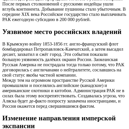
После первых столкновений с русскими индейцы ушли
вглубь континента. Добывание пушнины стало убыточным. В
середине XIX века Российское государство стало выплачивать
РАК ежегодную субсидию в 200 000 рублей.
Уязвимое место российских владений
В Крымскую войну 1853-1856 гг. англо-французский флот
бомбардировал Петропавловск-Камчатский, а затем высадил
десант, захватил и сжёг город. Эти события показали
большую уязвимость далёких окраин России. Заокеанская
Русская Америка не пострадала тогда только потому, что РАК
договорилась с англичанами о нейтралитете, сославшись на
свой статус якобы частной компании.
Между тем на огромном пространстве Русской Америки
промышляли и поселялись английские (канадские) и
американские охотники и китобои. Администрация РАК не в
силах была этому воспрепятствовать. Создавалась угроза, что
Аляска будет де-факто попросту захвачена иностранцами, и
Россия окажется перед свершившимся фактом.
Изменение направления имперской
экспансии