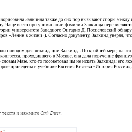
Борисовича Залкинда также до сих пор вызывают споры между ис
. Чаще всего при упоминании фамилии Залкинда перечисляются
тории университета Западного Онтарио Д. Поспеловский обнару
ров «Ленин в жизни»). Согласно документу, Залкинд уверял, что
али поводом для ликвидации Залкинда. По крайней мере, на это
конгресса, проходившего в Москве, она дала поручение француза
ловам Мазе, кто-то посоветовал им не искать Залкинда: его яко
орые приведены в учебнике Евгения Князева «История России», 