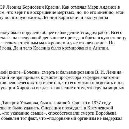
СССР Леонид Борисович Красин. Как отмечал Марк Алданов в
м, что верит в воскрешение мертвых, но, по его мнению, этой
лучил вторую жизнь, Леонид Борисович и выступал за
нову было поручено общее наблюдение за ходом работ. Всего
нчался на следующий день после приезда в британскую столицу
ал злокачественным малокровием и уже отошел от дел. Но
6 года. Да и тело Красина было кремировано в Англии.
ей книге «Болезнь, смерть и бальзамирование В. И. Ленина»
ский не зря привлек к работе профессора кафедры анатомии
в человеческих тел и считал, что его можно применять и для
ккупации Харькова он дал заключение о том, что трупы мирных
м Дмитрия Ульянова, был как живой. Однако в 1937 году
решено было удалить. Операция проходила в Кремлевской
, «по указанию свыше», способствовали смерти Воробьева.
объявлен тот факт, что «подорванный организм не выдержал