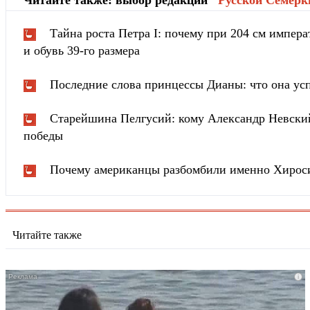
Читайте также: выбор редакции "
Русской Cемёрк
Тайна роста Петра I: почему при 204 см импера
и обувь 39-го размера
Последние слова принцессы Дианы: что она усп
Старейшина Пелгусий: кому Александр Невский
победы
Почему американцы разбомбили именно Хирос
Читайте также
i