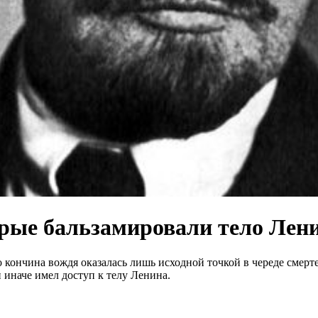
рые бальзамировали тело Лен
 кончина вождя оказалась лишь исходной точкой в череде смерт
и иначе имел доступ к телу Ленина.