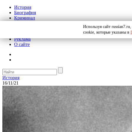
История
Биография
Криминал
СССР
Используя сайт russian7.r
Тайны
cookie, которые указаны в
Рекомендации
Реклама
О сайте
История
16/11/21