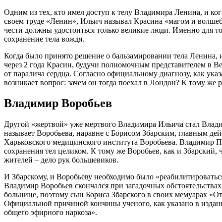
Одним из тех, кто имел доступ к телу Владимира Ленина, и к
своем труде «Ленин», Ильич называл Красина «магом и волшеб
чести должны удостоиться только великие люди. Именно для т
сохранение тела вождя.
Когда было принято решение о бальзамировании тела Ленина, 
через 2 года Красин, будучи полномочным представителем в Ве
от паралича сердца. Согласно официальному диагнозу, как ук
возникает вопрос: зачем он тогда поехал в Лондон? К тому же 
Владимир Воробьев
Другой «жертвой» уже мертвого Владимира Ильича стал Владим
называет Воробьева, наравне с Борисом Збарским, главным де
Харьковского медицинского института Воробьева. Владимир Пе
сохранения тел целиком. К тому же Воробьев, как и Збарский,
жителей – дело рук большевиков.
И Збарскому, и Воробьеву необходимо было «реабилитироваться»
Владимир Воробьев скончался при загадочных обстоятельствах
больнице, поэтому сын Бориса Збарского в своих мемуарах «От
Официальной причиной кончины ученого, как указано в издан
общего эфирного наркоза».