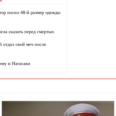
и
"
тор носил 48-й размер одежды
ела сказать перед смертью
 отдал свой меч после
иму и Нагасаки