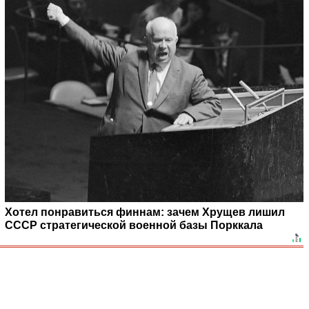
Хотел понравиться финнам: зачем Хрущев лишил
СССР стратегической военной базы Порккала