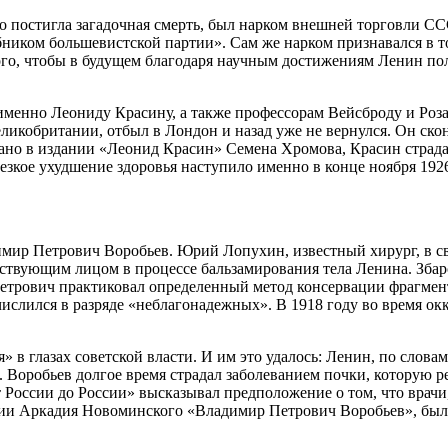
ого постигла загадочная смерть, был нарком внешней торговли 
ником большевистской партии». Сам же нарком признавался в то
ого, чтобы в будущем благодаря научным достижениям Ленин по
именно Леониду Красину, а также профессорам Вейсброду и Роза
ликобритании, отбыл в Лондон и назад уже не вернулся. Он ско
азано в издании «Леонид Красин» Семена Хромова, Красин страд
резкое ухудшение здоровья наступило именно в конце ноября 192
ир Петрович Воробьев. Юрий Лопухин, известный хирург, в сво
йствующим лицом в процессе бальзамирования тела Ленина. Збар
трович практиковал определенный метод консервации фрагменто
 числился в разряде «неблагонадежных». В 1918 году во время о
 в глазах советской власти. И им это удалось: Ленин, по слова
. Воробьев долгое время страдал заболеванием почки, которую 
 России до России» высказывал предположение о том, что врачи
ии Аркадия Новоминского «Владимир Петрович Воробьев», был 