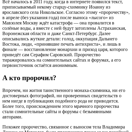
Всё началось в 2011 году, когда в интернете появился текст,
приписываемый некому старцу-схимнику Иоанну из
ярославского села Никольское. Согласно этому «пророчеству»,
в апреле (без указания года) после выноса «лысого» из
Мавзолея Москву ждёт катастрофа — она провалится в
солёные воды, а вместе с ней будут затоплены Астраханская,
Воронежская области и даже Санкт-Петербург. Далее
описывались жуткие детали: голод, оккупация Дальнего
Востока, люди, «принявшие печать антихриста», и лишь в
финале — восстановление монархии и приход царя, которого
приведёт сам Серафим Саровский. Пророчество
тиражировалось на сомнительных сайтах и форумах, а его
первоисточник остаётся анонимным.
А кто пророчил?
Впрочем, ни жития таинственного монаха-схимника, ни его
достоверных фотографий, ни проверенных свидетельств о
нем нигде в публикациях подобного рода не приводится.
Более того, происхождением этого мрачного пророчества
стали сомнительные сайты и форумы с безымянными
авторами.
Похожее пророчество, связанное с выносом тела Владимира