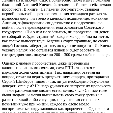
Ленина из Мавзолея, было произнесено также ныне покойной
блаженной Алипией Киевской, оставившей после себя немало
пророчеств. В книге «На пажити Богоматери», ставшей
первой попыткой через воспоминания очевидцев рассказать
православному читателю о киевской подвижнице, монахине
Алипии, зафиксировано свидетельство о предречении ею
войны после перезахоронения тела основателя Советского
государства: «Ни о чем не заботьтесь, ни продуктов, ни денег
не собирайте, будет страшный голод и холод, война начнется,
как только вынесут труп. Бедствия будут страшные, но своих
людей Господь заберет раньше, до муки не допустит. Из Киева
уезжать нельзя, кто останется живой и будет работать на
госпредприятиях, получат по 200—300 грамм хлеба и венец».
Однако к любым пророчествам, даже изреченным
канонизированными святыми, сама РПЦ относится с
изрядной долей скептицизма. Так, например, отвечая на
вопрос, стоит ли верить предсказаниям старцев, протодиакон
Сергий Шалберов пишет: «Так ли уж необходимо безусловно
доверять старцам? Не надо удивляться пестроте их пророчеств
– такое разномыслие вполне естественно. <…> Святые тоже
были людьми, и могли высказывать свою точку зрения на
развитие какой-либо ситуации, но, учитывая степень их
почитания уже при жизни, каждое их слово могло
восприниматься окружающими как пророчество. Однако нам