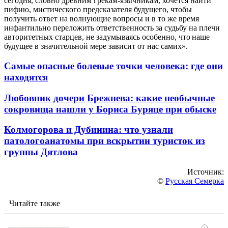
сегодня, словно древним грекам-язычникам, хочется найти
пифию, мистического предсказателя будущего, чтобы
получить ответ на волнующие вопросы и в то же время
инфантильно переложить ответственность за судьбу на плечи
авторитетных старцев, не задумываясь особенно, что наше
будущее в значительной мере зависит от нас самих».
Самые опасные болевые точки человека: где они
находятся
Любовник дочери Брежнева: какие необычные
сокровища нашли у Бориса Буряце при обыске
Колмогорова и Дубинина: что узнали
патологоанатомы при вскрытии туристок из
группы Дятлова
Источник:
©
Русская Семерка
Читайте также
i