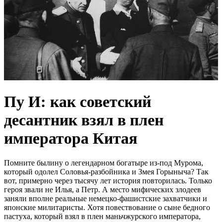
Пу И: как советский
десантник взял в плен
императора Китая
Помните былину о легендарном богатыре из-под Мурома,
который одолел Соловья-разбойника и Змея Горыныча? Так
вот, примерно через тысячу лет история повторилась. Только
героя звали не Илья, а Петр. А место мифических злодеев
заняли вполне реальные немецко-фашистские захватчики и
японские милитаристы. Хотя повествование о сыне бедного
пастуха, который взял в плен маньчжурского императора,