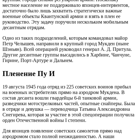
местное население не поддерживало японцев-интервентов,
достаточно было лишь захватить стратегически важные
военные объекты Квантунской армии и взять в плен ее
руководство. Эту задачу поручили нескольким мобильным
десантным отрядам.
Одно из таких подразделений, которым командовал майор
Петр Челышев, направили в крупный город Мукден (ныне
Шэньян). Всей операцией руководил генерал А. Д. Притула.
Другие десантные группы высадились в Харбине, Чанчуне,
Гирине, Порт-Артуре и Дальнем.
Пленение Пу И
19 августа 1945 года отряд из 225 советских воинов прибыл
на военных истребителях прямо на аэродром Мукдена. В
состав десанта вошли гвардейцы 6-й танковой армии,
разведчики мотострелковых частей, опытные снайперы. Была
в отряде и девушка — переводчица Татьяна Александровна
Снегирева, которая за участие в этой спецоперации получила
орден Отечественной войны I степени.
Для японцев появление советских самолетов прямо над
аэродромом стало полной неожиданностью. А наши