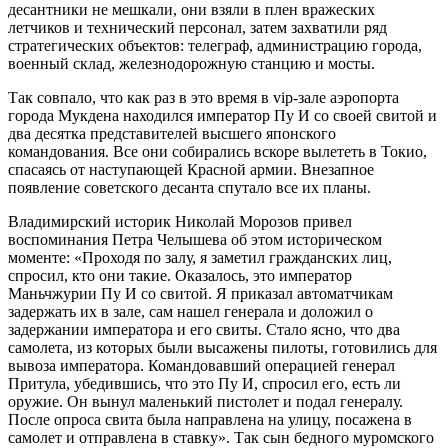
десантники не мешкали, они взяли в плен вражеских
летчиков и технический персонал, затем захватили ряд
стратегических объектов: телеграф, администрацию города,
военный склад, железнодорожную станцию и мосты.
Так совпало, что как раз в это время в vip-зале аэропорта
города Мукдена находился император Пу И со своей свитой и
два десятка представителей высшего японского
командования. Все они собирались вскоре вылететь в Токио,
спасаясь от наступающей Красной армии. Внезапное
появление советского десанта спутало все их планы.
Владимирский историк Николай Морозов привел
воспоминания Петра Челышева об этом историческом
моменте: «Проходя по залу, я заметил гражданских лиц,
спросил, кто они такие. Оказалось, это император
Маньчжурии Пу И со свитой. Я приказал автоматчикам
задержать их в зале, сам нашел генерала и доложил о
задержании императора и его свиты. Стало ясно, что два
самолета, из которых были высажены пилоты, готовились для
вывоза императора. Командовавший операцией генерал
Притула, убедившись, что это Пу И, спросил его, есть ли
оружие. Он вынул маленький пистолет и подал генералу.
После опроса свита была направлена на улицу, посажена в
самолет и отправлена в ставку». Так сын бедного муромского