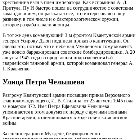
крестьянина взял в плен императора. Как вспоминал А. Д.
Притула, Пу И быстро пошел на сотрудничество с советским
командованием, он рассказал все, что интересовало нашу
разведку, в том числе и о бактериологическом оружии,
которое разрабатывали японцы.
В тот же день командующий 3-м фронтом Квантунской армии
генерал Усироку Дзюн подписал приказ о капитуляции. Он
сделал это, потому что в небе над Мукденом к тому моменту
уже вовсю барражировали советские бомбардировщики. А 20
августа 1945 года в город вошли подразделения 6-й
гвардейской танковой армии, которой командовал генерал А.
Г. Кравченко.
Улица Петра Челышева
Разгрому Квантунской армии посвящен приказ Верховного
главнокомандующего, И. В. Сталина, от 23 августа 1945 года
за номером 372. Имя Петра Ефимовича Челышева
упоминается в этом документе наряду с другими воинами
Красной армии, отличившимися в ходе советско-японской
войны.
За спецоперацию в Мукдене, безукоризненно