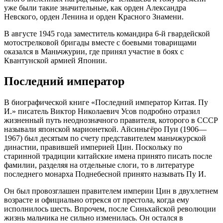
уже были такие значительные, как орден Александра
Невского, орден Ленина и орден Красного Знамени.
В августе 1945 года заместитель командира 6-й гвардейской
мотострелковой бригады вместе с боевыми товарищами
оказался в Маньчжурии, где принял участие в боях с
Квантунской армией Японии.
Последний император
В биографической книге «Последний император Китая. Пу
И.» писатель Виктор Николаевич Усов подробно отразил
жизненный путь неоднозначного правителя, которого в СССР
называли японской марионеткой. Айсиньгёро Пуи (1906—
1967) был десятым по счету представителем маньчжурской
династии, правившей империей Цин. Поскольку по
старинной традиции китайские имена принято писать после
фамилии, разделяя на отдельные слоги, то в литературе
последнего монарха Поднебесной принято называть Пу И.
Он был провозглашен правителем империи Цин в двухлетнем
возрасте и официально отрекся от престола, когда ему
исполнилось шесть. Впрочем, после Синьхайской революции
жизнь мальчика не сильно изменилась. Он остался в