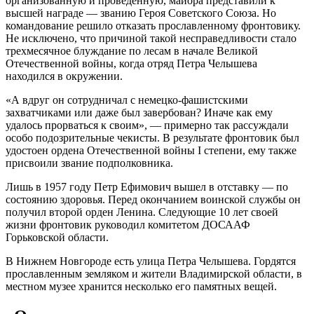
организованную и проведенную, майора представили к
высшей награде — званию Героя Советского Союза. Но
командование решило отказать прославленному фронтовику.
Не исключено, что причиной такой несправедливости стало
трехмесячное блуждание по лесам в начале Великой
Отечественной войны, когда отряд Петра Челышева
находился в окружении.
«А вдруг он сотрудничал с немецко-фашистскими
захватчиками или даже был завербован? Иначе как ему
удалось прорваться к своим», — примерно так рассуждали
особо подозрительные чекисты. В результате фронтовик был
удостоен ордена Отечественной войны I степени, ему также
присвоили звание подполковника.
Лишь в 1957 году Петр Ефимович вышел в отставку — по
состоянию здоровья. Перед окончанием воинской службы он
получил второй орден Ленина. Следующие 10 лет своей
жизни фронтовик руководил комитетом ДОСААФ
Горьковской области.
В Нижнем Новгороде есть улица Петра Челышева. Гордятся
прославленным земляком и жители Владимирской области, в
местном музее хранится несколько его памятных вещей.