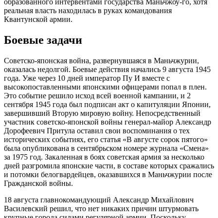
образованного интервентами государства Маньчжоу-го, хотя
реальная власть находилась в руках командования
Квантунской армии.
Боевые задачи
Советско-японская война, развернувшаяся в Маньчжурии,
оказалась недолгой. Боевые действия начались 9 августа 1945
года. Уже через 10 дней император Пу И вместе с
высокопоставленными японскими офицерами попал в плен.
Это событие решило исход всей военной кампании, и 2
сентября 1945 года был подписан акт о капитуляции Японии,
завершивший Вторую мировую войну. Непосредственный
участник советско-японской войны генерал-майор Александр
Дорофеевич Притула оставил свои воспоминания о тех
исторических событиях, его статья «В августе сорок пятого»
была опубликована в сентябрьском номере журнала «Смена»
за 1975 год. Закаленная в боях советская армия за несколько
дней разгромила японские части, в составе которых сражались
и потомки белогвардейцев, оказавшихся в Маньчжурии после
Гражданской войны.
18 августа главнокомандующий Александр Михайлович
Василевский решил, что нет никаких причин штурмовать
крупные города силами регулярной армии. Поскольку