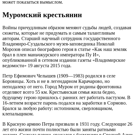
может показаться вымыслом.
Муромский крестьянин
Войны причудливым образом меняют судьбы людей, создавая
сюжеты, которые не придумать и самым талантливым
авторам. Старший научный сотрудник государственного
Владимиро-Суздальского музея-заповедника Николай
Морозов описал биографию героя в статье «Как наш земляк
брал в плен маньчжурского императора Пу И»,
опубликованной в сетевом издании газеты «Владимирские
ведомости» 19 августа 2015 года.
Петр Ефимович Челышев (1909—1983) родился в селе
Боровицы. Хоть и не в легендарном Карачарово, но
неподалеку от него. Город Муром от родины фронтовика
отделяют всего 55 км. Крестьянская семья жила бедно,
будущему герою пришлось с ранних лет работать пастухом. В
16-летнем возрасте парень подался на заработки в Сормово.
Брался за любую работу: истопником, сверловщиком,
клепальщиком.
В Красную армию Петра призвали в 1931 году. Следующие 26
лет его жизни почти полностью были заняты ратными
делами. Сначала парень сражался с басмачами в Средней Азии