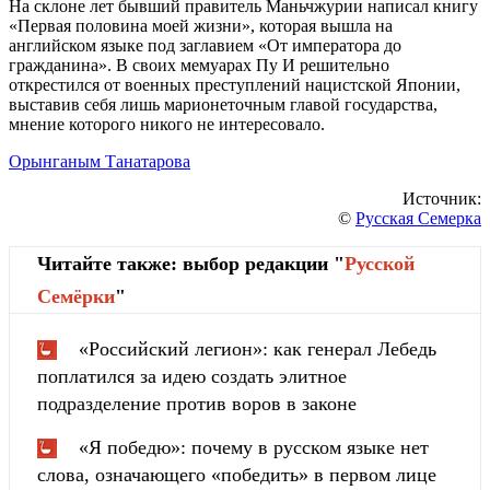
На склоне лет бывший правитель Маньчжурии написал книгу
«Первая половина моей жизни», которая вышла на
английском языке под заглавием «От императора до
гражданина». В своих мемуарах Пу И решительно
открестился от военных преступлений нацистской Японии,
выставив себя лишь марионеточным главой государства,
мнение которого никого не интересовало.
Орынганым Танатарова
Источник:
©
Русская Семерка
Читайте также: выбор редакции "
Русской
Cемёрки
"
«Российский легион»: как генерал Лебедь
поплатился за идею создать элитное
подразделение против воров в законе
«Я победю»: почему в русском языке нет
слова, означающего «победить» в первом лице