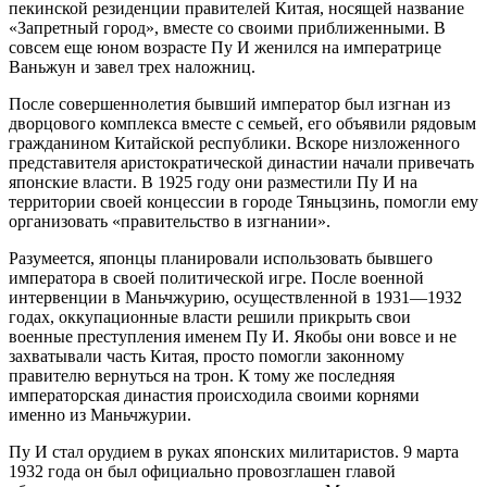
пекинской резиденции правителей Китая, носящей название
«Запретный город», вместе со своими приближенными. В
совсем еще юном возрасте Пу И женился на императрице
Ваньжун и завел трех наложниц.
После совершеннолетия бывший император был изгнан из
дворцового комплекса вместе с семьей, его объявили рядовым
гражданином Китайской республики. Вскоре низложенного
представителя аристократической династии начали привечать
японские власти. В 1925 году они разместили Пу И на
территории своей концессии в городе Тяньцзинь, помогли ему
организовать «правительство в изгнании».
Разумеется, японцы планировали использовать бывшего
императора в своей политической игре. После военной
интервенции в Маньчжурию, осуществленной в 1931—1932
годах, оккупационные власти решили прикрыть свои
военные преступления именем Пу И. Якобы они вовсе и не
захватывали часть Китая, просто помогли законному
правителю вернуться на трон. К тому же последняя
императорская династия происходила своими корнями
именно из Маньчжурии.
Пу И стал орудием в руках японских милитаристов. 9 марта
1932 года он был официально провозглашен главой