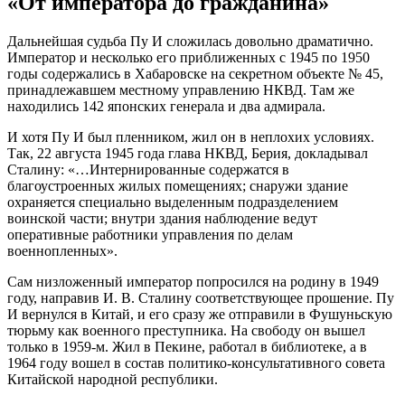
«От императора до гражданина»
Дальнейшая судьба Пу И сложилась довольно драматично.
Император и несколько его приближенных с 1945 по 1950
годы содержались в Хабаровске на секретном объекте № 45,
принадлежавшем местному управлению НКВД. Там же
находились 142 японских генерала и два адмирала.
И хотя Пу И был пленником, жил он в неплохих условиях.
Так, 22 августа 1945 года глава НКВД, Берия, докладывал
Сталину: «…Интернированные содержатся в
благоустроенных жилых помещениях; снаружи здание
охраняется специально выделенным подразделением
воинской части; внутри здания наблюдение ведут
оперативные работники управления по делам
военнопленных».
Сам низложенный император попросился на родину в 1949
году, направив И. В. Сталину соответствующее прошение. Пу
И вернулся в Китай, и его сразу же отправили в Фушуньскую
тюрьму как военного преступника. На свободу он вышел
только в 1959-м. Жил в Пекине, работал в библиотеке, а в
1964 году вошел в состав политико-консультативного совета
Китайской народной республики.