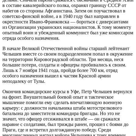
в составе кавалерийского полка, охранял границу СССР от
набегов со стороны Афганистана. Затем он поучаствовал в
советско-финской войне, а в 1940 году был направлен в
окрестности Ивано-Франковска — бороться с диверсантами
из Организации украинских националистов. К тому моменту
опытный воин и убежденный коммунист был уже комиссаром
отряда особого назначения.
В начале Великой Отечественной войны старший лейтенант
Челышев вместе со своим подразделением попал в окружение
на территории Кировоградской области. Три месяца, неся
большие потери, солдаты и офицеры пробивались к своим.
Лишь к 7 ноября 1941 года, пройдя более 700 км, отряд
особого назначения вышел к частям Красной армии
неподалеку от Тулы.
Окончив командирские курсы в Уфе, Петр Челышев вернулся
на фронт. Внушительный боевой опыт и тактическое
мышление помогли ему сделать впечатляющую военную
карьеру: с должности начальника штаба мотострелкового
батальона до заместителя командира бригады. Но это не
значит, что офицер отсиживался в штабе — он сражался
наравне с солдатами, был трижды ранен, прошел с боями до
Праги, где и встретил долгожданную победу. Среди
многочисленных наград майора Челышева к тому времени