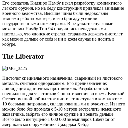
Его создатель Кидзиро Намбу начал разработку компактного
легкого оружия, но на беду конструкция привлекла внимание
военного ведомства. Высшие чины были недовольны
темпами работы мастера, и его бригаду усилили
государственными инженерами. В результате спусковые
механизмы Намбу Тип 94 получились ненадежными
настолько, что японские стрелки старались держать пистолет
как можно дальше от себя и ни в коем случае не носить в
кобуре.
The Liberator
Пистолет специального назначения, сваренный из листового
металла, считался одноразовым. Его предназначение:
ликвидация одиночных противников. Разработанный
специально для участников Сопротивления во время Великой
Отечественной войны этот пистолет поступал в комплекте с
10 боевыми патронами, складированными в рукоятке. Из него
можно бело без промаха с 5-10 метров застрелить немецкого
захватчика, забрать его личное оружие и воевать дальше.
Всего было выпущено 1 000 000 экземпляров Liberator от
американского оружейника Джорджа Хейда.