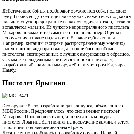
Действующие бойцы подбирают оружие под себя, под свою
руку. В бою, когда счет идет на секунды, важно все: под каким
пальцем спуск предохранителя, как отводится затвор, легко ли
вставляется магазин. Из чужого непристрелянного пистолета
Макарова промахнется самый опытный снайпер. Оценки
вооружения в плане надежности бывают субъективны.
Например, китайцы (вопреки распространенному мнению)
выпускают не «одноразовые», а вполне боеспособные
пистолеты, скопированные с лучших американских образцов.
Самым же ненадежным считается японский пистолет,
разработанный знаменитым оружейным мастером Кидзиро
Намбу.
Пистолет Ярыгина
Это оружие было разработано для конкурса, объявленного
МВД России. Предполагалось, что оно заменит пистолет
Макарова. Прошло десять лет, и победитель конкурса
пистолет Ярыгина был принят на вооружение армии, а затем
и полиции под наименованием «Грач».
Десять лет понадобилось на доработку оружия. Первый