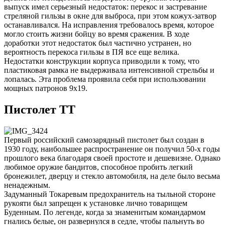
выпуск имел серьезный недостаток: перекос и застревание
стреляной гильзы в окне для выброса, при этом кожух-затвор
останавливался. На исправления требовалось время, которое
могло стоить жизни бойцу во время сражения. В ходе
доработки этот недостаток был частично устранен, но
вероятность перекоса гильзы в ПЯ все еще велика.
Недостатки конструкции корпуса приводили к тому, что
пластиковая рамка не выдерживала интенсивной стрельбы и
лопалась. Эта проблема проявила себя при использовании
мощных патронов 9х19.
Пистолет ТТ
Первый российский самозарядный пистолет был создан в
1930 году, наибольшее распространение он получил 50-х годы
прошлого века благодаря своей простоте и дешевизне. Однако
любимое оружие бандитов, способное пробить легкий
бронежилет, дверцу и стекло автомобиля, на деле было весьма
ненадежным.
Задуманный Токаревым предохранитель на тыльной стороне
рукояти был запрещен к установке лично товарищем
Буденным. По легенде, когда за знаменитым командармом
гнались белые, он развернулся в седле, чтобы пальнуть во