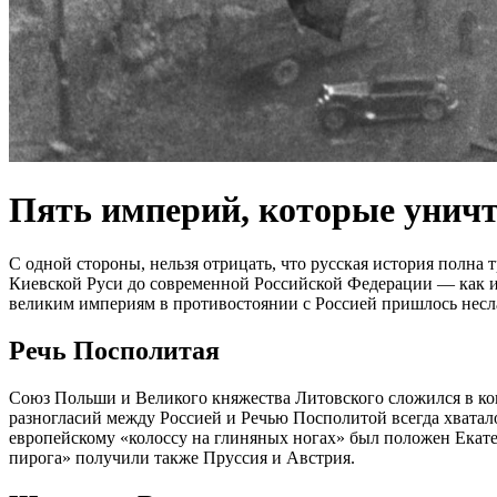
Пять империй, которые унич
С одной стороны, нельзя отрицать, что русская история полна 
Киевской Руси до современной Российской Федерации — как ист
великим империям в противостоянии с Россией пришлось несл
Речь Посполитая
Союз Польши и Великого княжества Литовского сложился в кон
разногласий между Россией и Речью Посполитой всегда хватало
европейскому «колоссу на глиняных ногах» был положен Екатери
пирога» получили также Пруссия и Австрия.