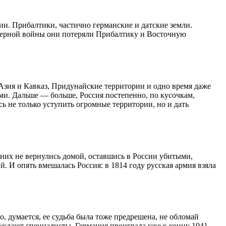
ии. Прибалтики, частично германские и датские земли.
еверной войны они потеряли Прибалтику и Восточную
 Азия и Кавказ, Придунайские территории и одно время даже
и. Дальше — больше, Россия постепенно, по кусочкам,
ь не только уступить огромные территории, но и дать
 них не вернулись домой, оставшись в России убитыми,
 И опять вмешалась Россия: в 1814 году русская армия взяла
, думается, ее судьба была тоже предрешена, не обломай
рждают специалисты, Германия проиграла уже к концу 1941