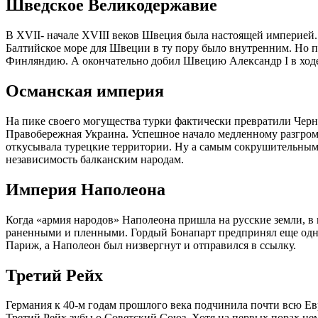
Шведское Великодержавие
В XVII- начале XVIII веков Швеция была настоящей империей.
Балтийское море для Швеции в ту пору было внутренним. Но 
Финляндию. А окончательно добил Швецию Александр I в ходе
Османская империя
На пике своего могущества турки фактически превратили Черн
Правобережная Украина. Успешное начало медленному разгром
откусывала турецкие территории. Ну а самым сокрушительным 
независимость балканским народам.
Империя Наполеона
Когда «армия народов» Наполеона пришла на русские земли, в 
раненными и пленными. Гордый Бонапарт предпринял еще одну п
Париж, а Наполеон был низвергнут и отправился в ссылку.
Третий Рейх
Германия к 40-м годам прошлого века подчинила почти всю Евро
Третий Рейх зубы о Советский Союз. Хотя на первых порах не