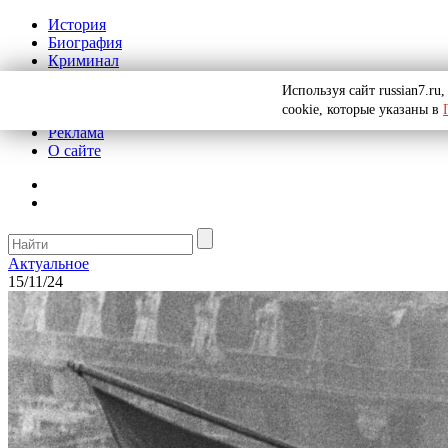
История
Биография
Криминал
СССР
Используя сайт russian7.r
Тайны
cookie, которые указаны в
Рекомендации
Реклама
О сайте
Актуальное
15/11/24