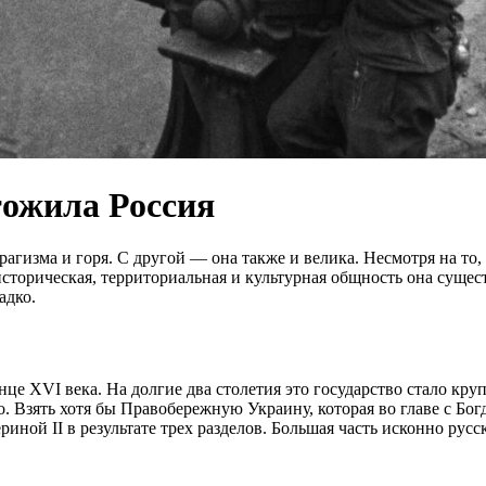
тожила Россия
трагизма и горя. С другой — она также и велика. Несмотря на то
орическая, территориальная и культурная общность она существ
адко.
це XVI века. На долгие два столетия это государство стало кр
. Взять хотя бы Правобережную Украину, которая во главе с Бо
ной II в результате трех разделов. Большая часть исконно русс