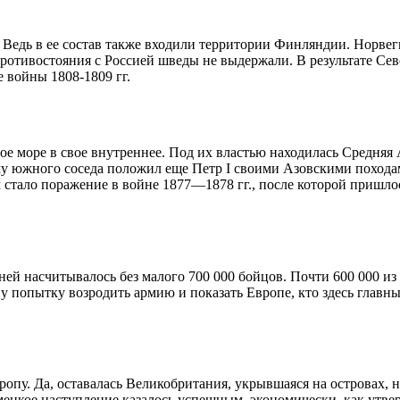
 Ведь в ее состав также входили территории Финляндии. Норвег
противостояния с Россией шведы не выдержали. В результате С
 войны 1808-1809 гг.
ое море в свое внутреннее. Под их властью находилась Средняя
у южного соседа положил еще Петр I своими Азовскими походам
стало поражение в войне 1877—1878 гг., после которой пришлос
ней насчитывалось без малого 700 000 бойцов. Почти 600 000 из
опытку возродить армию и показать Европе, кто здесь главный.
пу. Да, оставалась Великобритания, укрывшаяся на островах, но
мецкое наступление казалось успешным, экономически, как утве