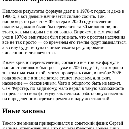
Неплохие результаты формула дает и в 1970-х годах, и даже в
1980-х, а вот дальше начинается сильно сбоить. Так,
например, по расчетам Ферстера к 2020 году население
планеты должно было бы перевалить за 30 миллионов, но
этого, как мы видим не произошло. Впрочем, и сам ученый
уже в 1970-х вынужден был признать, что с ростом населения
все не так просто — со временем его темпы будут замедляться,
а в силу будут вступать иные законы регулирования
численности человечества.
Иначе кризис перенаселения, согласно все той же формуле
настанет слишком быстро — уже в 2026 году. Те, кто хорошо
знаком с математикой, могут проверить сами, в ноябре 2026
года значение в знаменателе станет нулевым, а, значит,
население — бесконечным. Чего в общем-то быть не может.
Сам Ферстер, по-видимому, мало верил в такую возможность
и предлагал свою формулу как неплохо работающую именно
на определенном отрезке времени в пару десятилетий.
Иные законы
Такого же мнения придерживался и советский физик Сергей
Капица, утверждавший, что расчеты Ферстера годны лишь