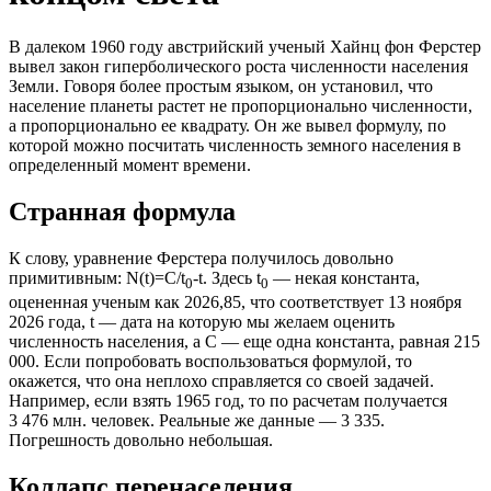
В далеком 1960 году австрийский ученый Хайнц фон Ферстер
вывел закон гиперболического роста численности населения
Земли. Говоря более простым языком, он установил, что
население планеты растет не пропорционально численности,
а пропорционально ее квадрату. Он же вывел формулу, по
которой можно посчитать численность земного населения в
определенный момент времени.
Странная формула
К слову, уравнение Ферстера получилось довольно
примитивным: N(t)=C/t
-t. Здесь t
— некая константа,
0
0
оцененная ученым как 2026,85, что соответствует 13 ноября
2026 года, t — дата на которую мы желаем оценить
численность населения, а C — еще одна константа, равная 215
000. Если попробовать воспользоваться формулой, то
окажется, что она неплохо справляется со своей задачей.
Например, если взять 1965 год, то по расчетам получается
3 476 млн. человек. Реальные же данные — 3 335.
Погрешность довольно небольшая.
Коллапс перенаселения