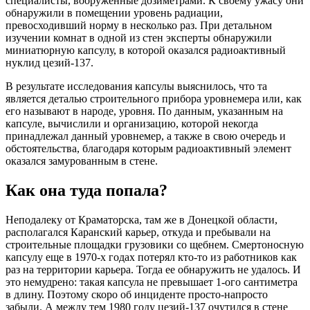
специалисты, вооруженные дозиметрами. К своему ужасу они
обнаружили в помещении уровень радиации,
превосходивший норму в несколько раз. При детальном
изучении комнат в одной из стен эксперты обнаружили
миниатюрную капсулу, в которой оказался радиоактивный
нуклид цезий-137.
В результате исследования капсулы выяснилось, что та
является деталью строительного прибора уровнемера или, как
его называют в народе, уровня. По данным, указанным на
капсуле, вычислили и организацию, которой некогда
принадлежал данный уровнемер, а также в свою очередь и
обстоятельства, благодаря которым радиоактивный элемент
оказался замурованным в стене.
Как она туда попала?
Неподалеку от Краматорска, там же в Донецкой области,
располагался Каранский карьер, откуда и пребывали на
строительные площадки грузовики со щебнем. Смертоносную
капсулу еще в 1970-х годах потерял кто-то из работников как
раз на территории карьера. Тогда ее обнаружить не удалось. И
это немудрено: такая капсула не превышает 1-ого сантиметра
в длину. Поэтому скоро об инциденте просто-напросто
забыли. А между тем 1980 году цезий-137 очутился в стене