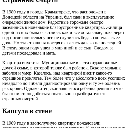
В 1980 году в городе Краматорске, что расположен в
Донецкой области на Украине, был сдан в эксплуатацию
очередной жилой дом. Радостные горожане быстро
заселились в новенькие благоустроенные квартиры. Жилица
одной из них была счастлива, как и все остальные, пока через
год после новоселья у нее не случилась беда - скончалась ее
дочь. Но эта страшная потеря оказалась далеко не последней.
В следующем году ушел в мир иной и ее сын. Следом за
детьми последовала и мать.
Квартира опустела. Муниципальные власти отдали жилье
другой семье, в которой также был ребенок. Вскоре мальчик
заболел и умер. Казалось, над квартирой висит какое-то
страшное проклятье. Тем более что у абсолютно всех усопших
незадолго до гибели диагностировали одну и ту же болезнь -
рак крови. Однако отец скончавшегося ребенка решил во что
бы то ни стало добиться тщательного разбирательства
странных смертей.
Капсула в стене
В 1989 году в злополучную квартиру пожаловали