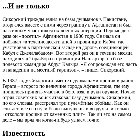
...И не только
Сикорский трижды ездил на базы душманов в Пакистане,
вторгался вместе с ними через границу в Афганистан и был
пассивным участником их военных операций. Первые два
раза он «посетил» Афганистан в 1986 году. Сначала он
побывал «в течение десяти дней в провинции Кабул, где
участвовал в партизанской засаде на дороге, соединяющей
Кабул с Джелалабадом». Вот второй раз он в течение месяца
находился в Тора-Бора в провинции Нангархар, на базе
полевого командира Абдул-Кадыра. «Я сопровождал его часть
в нападении на местный гарнизон», – пишет Сикорский.
В 1987 году Сикорский вместе с душманами проник в район
Герата – второго по величине города Афганистана, где ему
пришлось принять участие в бою, взяв в руки оружие. Ночью
отряд советских войск атаковал базу душманов. Сикорский,
по его словам, расстрелял три пулемётные обоймы. Как он
считает, все его пули были выпущены в воздух или только
«откололи крошки от каменных плит». Так ли это на самом
деле – мы вряд ли когда-нибудь узнаем точно.
Известность