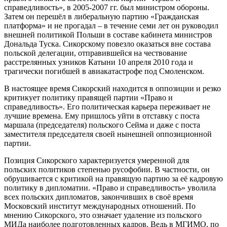
справедливость», в 2005-2007 гг. был министром обороны.
Затем он перешёл в либеральную партию «Гражданская
платформа» и не прогадал – в течение семи лет он руководил
внешней политикой Польши в составе кабинета министров
Дональда Туска. Сикорскому повезло оказаться вне состава
польской делегации, отправившейся на чествование
расстрелянных узников Катыни 10 апреля 2010 года и
трагически погибшей в авиакатастрофе под Смоленском.
В настоящее время Сикорский находится в оппозиции и резко
критикует политику правящей партии «Право и
справедливость». Его политическая карьера переживает не
лучшие времена. Ему пришлось уйти в отставку с поста
маршала (председателя) польского Сейма и даже с поста
заместителя председателя своей нынешней оппозиционной
партии.
Позиция Сикорского характеризуется умеренной для
польских политиков степенью русофобии. В частности, он
обрушивается с критикой на правящую партию за её кадровую
политику в дипломатии. «Право и справедливость» уволила
всех польских дипломатов, закончивших в своё время
Московский институт международных отношений. По
мнению Сикорского, это означает удаление из польского
МИДа наиболее подготовленных кадров. Ведь в МГИМО, по