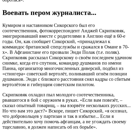
Воевать пером журналиста...
Кумиром и наставником Сикорского был его
соотечественник, фотокорреспондент Анджей Скрипковяк,
эмигрировавший вместе с родителями в Англию ещё в 60-е
годы. Он, как сообщает Сикорский, «принадлежал к
коммандос британской спецслужбы и сражался в Омане в 70-
х». В Афганистане его прозвали Энди Полак (т.е. поляк).
Скрипковяк рассказал Сикорскому о своём последнем удачном
снимке, когда его спутник, командир душманов по имени
Панна, организатор многочисленных диверсий, подбил из
«стингера» советский вертолёт, поливавший огнём позиции
душманов. Энди с близкого расстояния снял кадры со сбитым
вертолётом и гибнущим советским пилотом.
Скрипковяк охладил пыл молодого соотечественника,
рвавшегося в бой с оружием в руках. «Если вам повезёт, –
сказал опытный товарищ, – вы взорвёте нескольких русских...
Но что вам это даст?» Вскоре, пишет Сикорский, «я осознал,
что добровольцев у партизан и так в избытке... Если я
действительно хочу помочь афганцам, а не угождать своему
тщеславию, я должен написать об их борьбе».