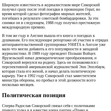
Широкую известность в журналистском мире Сикорский
получил сразу после этой поездки в провинцию Герат, во
время которой сделал фотографии мирных жителей,
погибших в результате советской бомбардировки. За эти
снимки он в следующем, 1988 году получил престижную
международную премию.
В том же году в Англии вышла его книга о поездках к
душманам. Его последующие репортажи об участии в отрядах
антиправительственной группировки УНИТА в Анголе уже
мало что могли добавить к его популярности в западной
журналистике. В 1989 году президент Польши Войцех
Ярузельский начал демократические преобразования, и
Сикорский вернулся на родину. Здесь он познакомился с
перспективной американской журналисткой Энн Эпплбаум,
которая стала его женой, и начал делать политическую
карьеру. Уже в 1992 году Сикорский стал заместителем
министра обороны, но пробыл в этой должности всего
несколько месяцев.
Политическая позиция
Сперва Радослав Сикорский связал себя с политиками
правого толка и в качестве члена партии «Право и