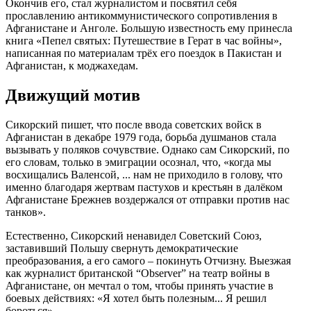
Окончив его, стал журналистом и посвятил себя
прославлению антикоммунистического сопротивления в
Афганистане и Анголе. Большую известность ему принесла
книга «Пепел святых: Путешествие в Герат в час войны»,
написанная по материалам трёх его поездок в Пакистан и
Афганистан, к моджахедам.
Движущий мотив
Сикорский пишет, что после ввода советских войск в
Афганистан в декабре 1979 года, борьба душманов стала
вызывать у поляков сочувствие. Однако сам Сикорский, по
его словам, только в эмиграции осознал, что, «когда мы
восхищались Валенсой, ... нам не приходило в голову, что
именно благодаря жертвам пастухов и крестьян в далёком
Афганистане Брежнев воздержался от отправки против нас
танков».
Естественно, Сикорский ненавидел Советский Союз,
заставивший Польшу свернуть демократические
преобразования, а его самого – покинуть Отчизну. Выезжая
как журналист британской “Observer” на театр войны в
Афганистане, он мечтал о том, чтобы принять участие в
боевых действиях: «Я хотел быть полезным... Я решил
бороться».