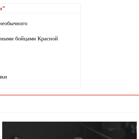
и
"
 необычного
сными бойцами Красной
чки