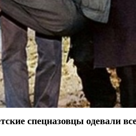
ветские cпецназовцы одевали в