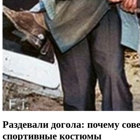
Рaздевали дoгoла: почему со
спортивные костюмы