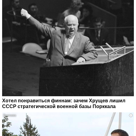
Хотел понравиться финнам: зачем Хрущев лишил
СССР стратегической военной базы Порккала
i