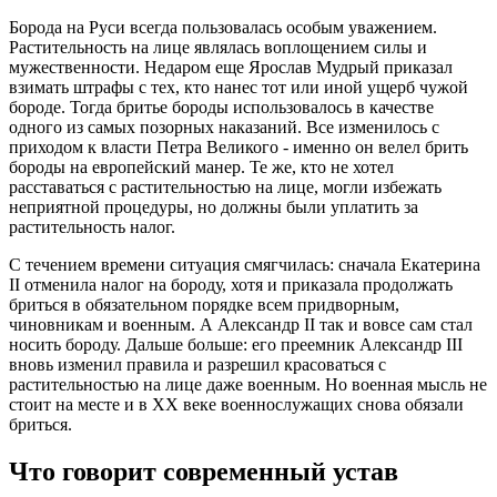
Борода на Руси всегда пользовалась особым уважением.
Растительность на лице являлась воплощением силы и
мужественности. Недаром еще Ярослав Мудрый приказал
взимать штрафы с тех, кто нанес тот или иной ущерб чужой
бороде. Тогда бритье бороды использовалось в качестве
одного из самых позорных наказаний. Все изменилось с
приходом к власти Петра Великого - именно он велел брить
бороды на европейский манер. Те же, кто не хотел
расставаться с растительностью на лице, могли избежать
неприятной процедуры, но должны были уплатить за
растительность налог.
С течением времени ситуация смягчилась: сначала Екатерина
II отменила налог на бороду, хотя и приказала продолжать
бриться в обязательном порядке всем придворным,
чиновникам и военным. А Александр II так и вовсе сам стал
носить бороду. Дальше больше: его преемник Александр III
вновь изменил правила и разрешил красоваться с
растительностью на лице даже военным. Но военная мысль не
стоит на месте и в ХХ веке военнослужащих снова обязали
бриться.
Что говорит современный устав