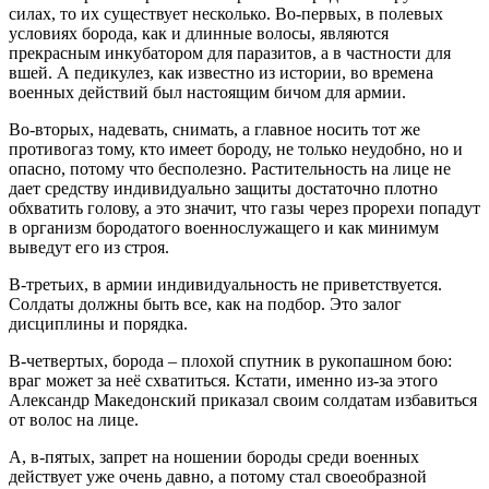
силах, то их существует несколько. Во-первых, в полевых
условиях борода, как и длинные волосы, являются
прекрасным инкубатором для паразитов, а в частности для
вшей. А педикулез, как известно из истории, во времена
военных действий был настоящим бичом для армии.
Во-вторых, надевать, снимать, а главное носить тот же
противогаз тому, кто имеет бороду, не только неудобно, но и
опасно, потому что бесполезно. Растительность на лице не
дает средству индивидуально защиты достаточно плотно
обхватить голову, а это значит, что газы через прорехи попадут
в организм бородатого военнослужащего и как минимум
выведут его из строя.
В-третьих, в армии индивидуальность не приветствуется.
Солдаты должны быть все, как на подбор. Это залог
дисциплины и порядка.
В-четвертых, борода – плохой спутник в рукопашном бою:
враг может за неё схватиться. Кстати, именно из-за этого
Александр Македонский приказал своим солдатам избавиться
от волос на лице.
А, в-пятых, запрет на ношении бороды среди военных
действует уже очень давно, а потому стал своеобразной