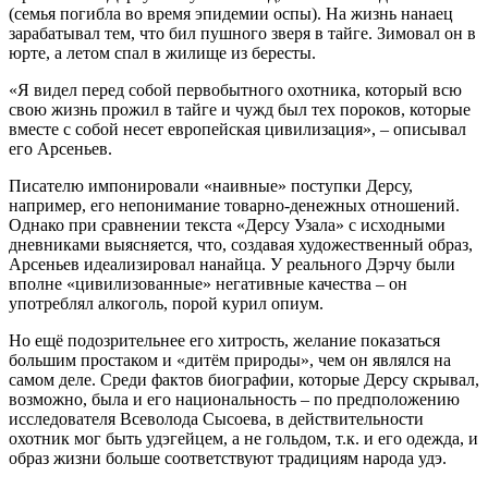
(семья погибла во время эпидемии оспы). На жизнь нанаец
зарабатывал тем, что бил пушного зверя в тайге. Зимовал он в
юрте, а летом спал в жилище из бересты.
«Я видел перед собой первобытного охотника, который всю
свою жизнь прожил в тайге и чужд был тех пороков, которые
вместе с собой несет европейская цивилизация», – описывал
его Арсеньев.
Писателю импонировали «наивные» поступки Дерсу,
например, его непонимание товарно-денежных отношений.
Однако при сравнении текста «Дерсу Узала» с исходными
дневниками выясняется, что, создавая художественный образ,
Арсеньев идеализировал нанайца. У реального Дэрчу были
вполне «цивилизованные» негативные качества – он
употреблял алкоголь, порой курил опиум.
Но ещё подозрительнее его хитрость, желание показаться
большим простаком и «дитём природы», чем он являлся на
самом деле. Среди фактов биографии, которые Дерсу скрывал,
возможно, была и его национальность – по предположению
исследователя Всеволода Сысоева, в действительности
охотник мог быть удэгейцем, а не гольдом, т.к. и его одежда, и
образ жизни больше соответствуют традициям народа удэ.