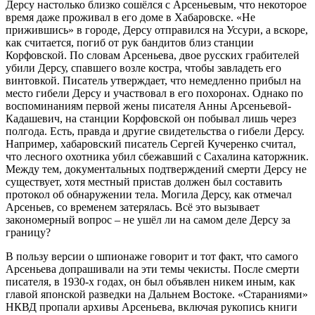
Дерсу настолько близко сошёлся с Арсеньевым, что некоторое
время даже проживал в его доме в Хабаровске. «Не
прижившись» в городе, Дерсу отправился на Уссури, а вскоре,
как считается, погиб от рук бандитов близ станции
Корфовской. По словам Арсеньева, двое русских грабителей
убили Дерсу, спавшего возле костра, чтобы завладеть его
винтовкой. Писатель утверждает, что немедленно прибыл на
место гибели Дерсу и участвовал в его похоронах. Однако по
воспоминаниям первой жены писателя Анны Арсеньевой-
Кадашевич, на станции Корфовской он побывал лишь через
полгода. Есть, правда и другие свидетельства о гибели Дерсу.
Например, хабаровский писатель Сергей Кучеренко считал,
что лесного охотника убил сбежавший с Сахалина каторжник.
Между тем, документальных подтверждений смерти Дерсу не
существует, хотя местный пристав должен был составить
протокол об обнаружении тела. Могила Дерсу, как отмечал
Арсеньев, со временем затерялась. Всё это вызывает
закономерный вопрос – не ушёл ли на самом деле Дерсу за
границу?
В пользу версии о шпионаже говорит и тот факт, что самого
Арсеньева допрашивали на эти темы чекисты. После смерти
писателя, в 1930-х годах, он был объявлен никем иным, как
главой японской разведки на Дальнем Востоке. «Стараниями»
НКВД пропали архивы Арсеньева, включая рукопись книги