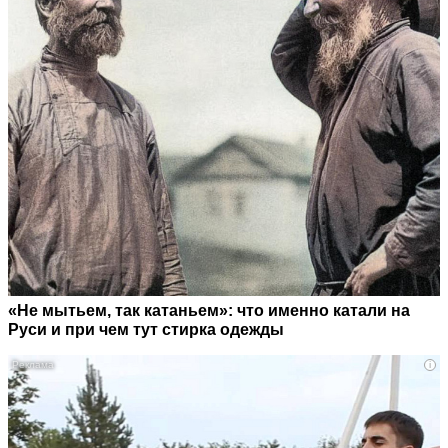
«Не мытьем, так катаньем»: что именно катали на
Руси и при чем тут стирка одежды
i