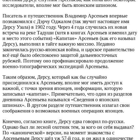
исследователи, вполне мог быть японским шпионом.
Писатель и путешественник Владимир Арсеньев впервые
познакомился с Дэрчу Оджалом (так звучит настоящее имя
Дерсу Узала) в 1902 году. Через 4 года случилась их новая
встреча на реке Тадуши (хотя в книгах Арсеньев изменил дату
и место этого события) «Капитан» Арсеньев (как его называл
Дерсу), выполнял в тайге важную миссию. Недавно
закончилась русско-японская война, и царское правительство
всё ещё было обеспокоено защитой дальневосточных
рубежей. Поэтому оно профинансировало продолжение
военно-топографических экспедиций Арсеньева.
Таким образом, Дерсу, который как бы случайно
присоединился к Арсеньеву, вполне мог иметь доступ к
важной, с точки зрения японцев, информации, которую
записывал «капитан». Примечательно, что один из разделов
дневника Арсеньева назывался «Сведения о японских
шпионах». В другом разделе путешественник излагал свои
соображения о возможных военных операциях японцев.
Конечно, согласно книге, Дерсу едва говорил по-русски.
Однако был ли лесной охотник тем, за кого он себя выдавал?
По «канонической» версии, на момент знакомства с
Арсеньевым Дерсу шёл уж 57-й год, и он жил в одиночестве