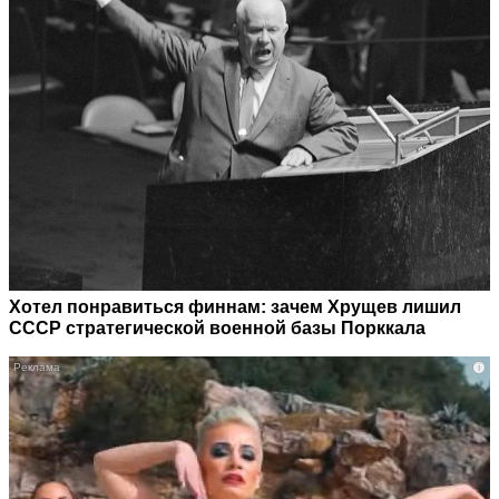
Хотел понравиться финнам: зачем Хрущев лишил
СССР стратегической военной базы Порккала
i