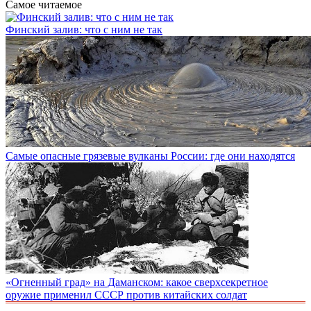
Самое читаемое
Финcкий зaлив: что с ним не так
Самые опасные грязевые вулканы России: где они находятся
«Огненный град» на Даманском: какое сверхсекретное
оружие применил СССР против китайских солдат