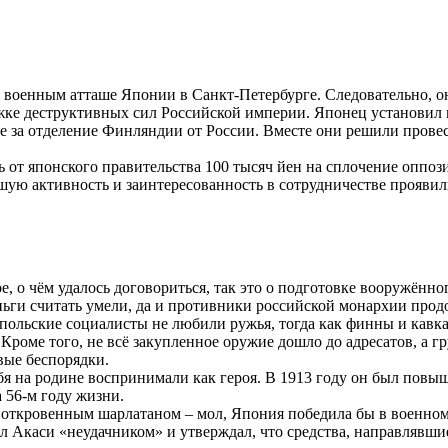
военным атташе Японии в Санкт-Петербурге. Следовательно, он
ержке деструктивных сил Российской империи. Японец установил
е за отделение Финляндии от России. Вместе они решили провес
ь от японского правительства 100 тысяч йен на сплочение оппоз
ьшую активность и заинтересованность в сотрудничестве прояв
е, о чём удалось договориться, так это о подготовке вооружённо
ьги считать умели, да и противники российской монархии продол
польские социалисты не любили ружья, тогда как финны и кавк
й! Кроме того, не всё закупленное оружие дошло до адресатов, 
вые беспорядки.
 на родине воспринимали как героя. В 1913 году он был повышен
 56-м году жизни.
ро откровенным шарлатаном – мол, Япония победила бы в военн
ал Акаси «неудачником» и утверждал, что средства, направлявш