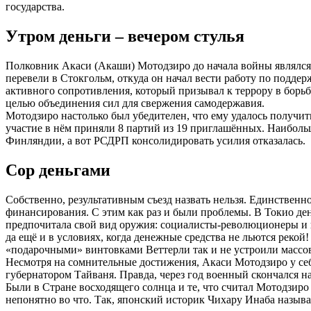
государства.
Утром деньги – вечером стулья
Полковник Акаси (Акаши) Мотодзиро до начала войны являлся 
перевели в Стокгольм, откуда он начал вести работу по подд
активного сопротивления, который призывал к террору в борьб
целью объединения сил для свержения самодержавия.
Мотодзиро настолько был убедителен, что ему удалось получит
участие в нём приняли 8 партий из 19 приглашённых. Наибол
Финляндии, а вот РСДРП консолидировать усилия отказалась.
Сор деньгами
Собственно, результативным съезд назвать нельзя. Единственно
финансирования. С этим как раз и были проблемы. В Токио ден
предпочитала свой вид оружия: социалисты-революционеры и 
да ещё и в условиях, когда денежные средства не льются реко
«подарочными» винтовками Веттерли так и не устроили массо
Несмотря на сомнительные достижения, Акаси Мотодзиро у себя
губернатором Тайваня. Правда, через год военный скончался на
Были в Стране восходящего солнца и те, что считал Мотодзи
непонятно во что. Так, японский историк Чихару Инаба назыв