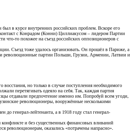
 был в курсе внутренних российских проблем. Вскоре его
 контакт с Конрадом (Конни) Циллиакусом – лидером Партии
ти что-то похожее на съезд российских оппозиционеров с
иции. Съезд тоже удалось организовать. Он прошёл в Париже, а
или революционные партии Польши, Грузии, Армении, Латвии и
го восстания, но только в случае поступления необходимого
жали перетягивать одеяло на себя. Так, каждая партия
азцы отдавали предпочтение именно им. Попробуй всем угоди,
а грузинские революционеры, вооружённые несколькими
 до генерал-лейтенанта, а в 1918 году стал генерал-
ом конфликте и без существенных финансовых вливаний
иеся революционерам, оказались «потрачены напрасно».