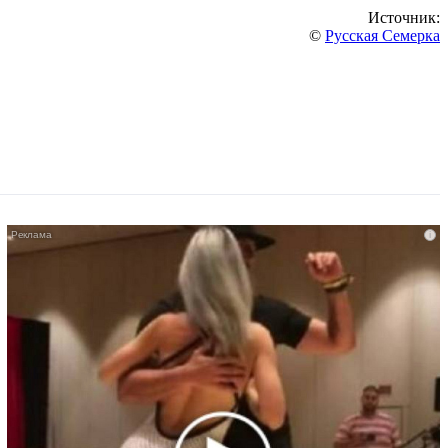
Источник:
©
Русская Семерка
i