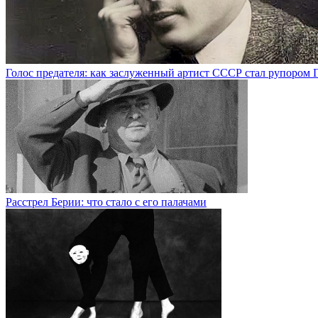
Голос предателя: как заслуженный артист СССР стал рупором 
Раcстрел Берии: что стало с его палачами