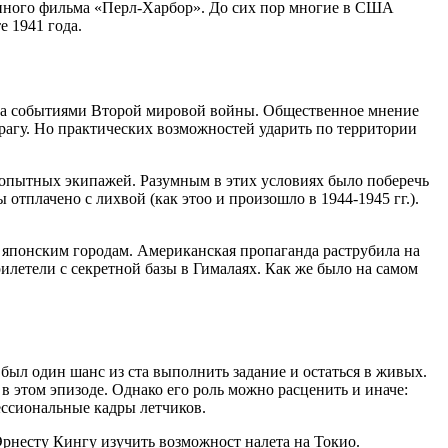
енного фильма «Перл-Харбор». До сих пор многие в США
е 1941 года.
 за событиями Второй мировой войны. Общественное мнение
врагу. Но практических возможностей ударить по территории
опытных экипажей. Разумным в этих условиях было поберечь
отплачено с лихвой (как этоо и произошло в 1944-1945 гг.).
м японским городам. Американская пропаганда раструбила на
рилетели с секретной базы в Гималаях. Как же было на самом
был один шанс из ста выполнить задание и остаться в живых.
в этом эпизоде. Однако его роль можно расценить и иначе:
ссиональные кадры летчиков.
рнесту Кингу изучить возможност налета на Токио.