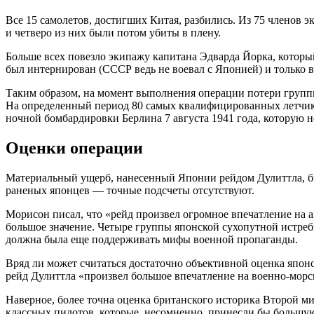
Все 15 самолетов, достигших Китая, разбились. Из 75 членов 
и четверо из них были потом убиты в плену.
Больше всех повезло экипажу капитана Эдварда Йорка, котор
был интернирован (СССР ведь не воевал с Японией) и только в
Таким образом, на момент выполнения операции потери группы
На определенный период 80 самых квалифицированных летчико
ночной бомбардировки Берлина 7 августа 1941 года, которую н
Оценки операции
Материальный ущерб, нанесенный Японии рейдом Дулиттла, бы
раненых японцев — точные подсчеты отсутствуют.
Морисон писал, что «рейд произвел огромное впечатление на а
большое значение. Четыре группы японской сухопутной истреб
должна была еще поддерживать мифы военной пропаганды.
Вряд ли может считаться достаточно объективной оценка япо
рейд Дулиттла «произвел большое впечатление на военно-морс
Наверное, более точна оценка британского историка Второй 
классных пилотов, которые, несомненно, принесли бы большую 