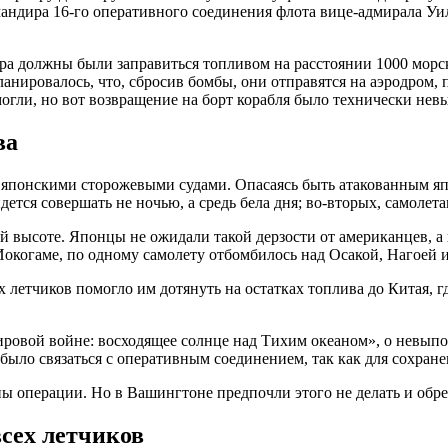
андира 16-го оперативного соединения флота вице-адмирала У
ра должны были заправиться топливом на расстоянии 1000 морск
анировалось, что, сбросив бомбы, они отправятся на аэродром,
 могли, но вот возвращение на борт корабля было технически не
ва
а японскими сторожевыми судами. Опасаясь быть атакованным яп
дется совершать не ночью, а средь бела дня; во-вторых, самолет
й высоте. Японцы не ожидали такой дерзости от американцев, а 
огаме, по одному самолету отбомбилось над Осакой, Нагоей и 
х летчиков помогло им дотянуть на остатках топлива до Китая,
вой войне: восходящее солнце над Тихим океаном», о невыпол
ыло связаться с оперативным соединением, так как для сохране
ы операции. Но в Вашингтоне предпочли этого не делать и обре
всех летчиков