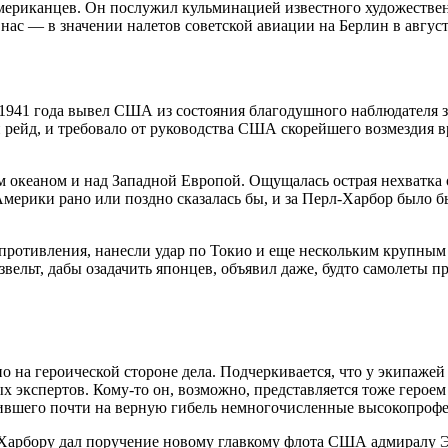
американцев. Он послужил кульминацией известного художеств
нас — в значении налетов советской авиации на Берлин в август
 1941 года вывел США из состояния благодушного наблюдателя
й рейд, и требовало от руководства США скорейшего возмездия 
океаном и над Западной Европой. Ощущалась острая нехватка 
ерики рано или поздно сказалась бы, и за Перл-Харбор было бы 
сопротивления, нанесли удар по Токио и еще нескольким крупны
вельт, дабы озадачить японцев, объявил даже, будто самолеты п
на героической стороне дела. Подчеркивается, что у экипажей 
 экспертов. Кому-то он, возможно, представляется тоже героем 
вившего почти на верную гибель немногочисленные высокопрофе
л-Харбору дал поручение новому главкому флота США адмиралу Э