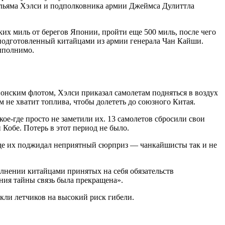
ильяма Хэлси и подполковника армии Джеймса Дулиттла
их миль от берегов Японии, пройти еще 500 миль, после чего
 подготовленный китайцами из армии генерала Чан Кайши.
выполнимо.
онским флотом, Хэлси приказал самолетам подняться в воздух
ам не хватит топлива, чтобы долететь до союзного Китая.
кое-где просто не заметили их. 13 самолетов сбросили свои
Кобе. Потерь в этот период не было.
 где их поджидал неприятный сюрприз — чанкайшисты так и не
нении китайцами принятых на себя обязательств
ния тайны связь была прекращена».
кли летчиков на высокий риск гибели.