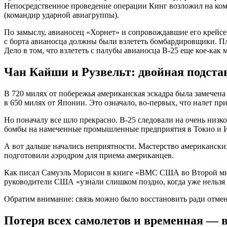
Непосредственное проведение операции Кинг возложил на ком
(командир ударной авиагруппы).
По замыслу, авианосец «Хорнет» и сопровождавшие его крейсе
с борта авианосца должны были взлететь бомбардировщики. Пл
Дело в том, что взлететь с палубы авианосца В-25 еще кое-как
Чан Кайши и Рузвельт: двойная подста
В 720 милях от побережья американская эскадра была замечен
в 650 милях от Японии. Это означало, во-первых, что налет при
Но поначалу все шло прекрасно. В-25 следовали на очень низко
бомбы на намеченные промышленные предприятия в Токио и Иок
А вот дальше начались неприятности. Мастерство американски
подготовили аэродром для приема американцев.
Как писал Самуэль Морисон в книге «ВМС США во Второй миро
руководители США «узнали слишком поздно, когда уже нельзя б
Обратим внимание: связь можно было восстановить ради отмен
Потеря всех самолетов и временная — 