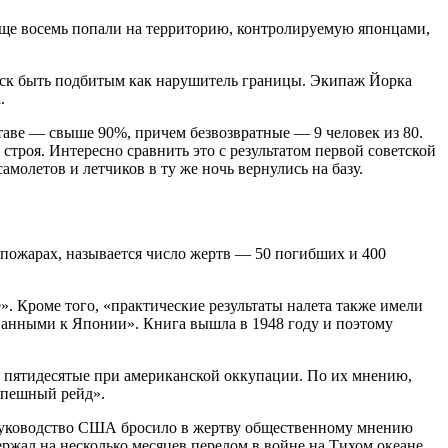
 Еще восемь попали на территорию, контролируемую японцами,
риск быть подбитым как нарушитель границы. Экипаж Йорка
.
таве — свыше 90%, причем безвозвратные — 9 человек из 80.
роя. Интересно сравнить это с результатом первой советской
молетов и летчиков в ту же ночь вернулись на базу.
пожарах, называется число жертв — 50 погибших и 400
». Кроме того, «практические результаты налета также имели
ванными к Японии». Книга вышла в 1948 году и поэтому
 пятидесятые при американской оккупации. По их мнению,
спешный рейд».
о руководство США бросило в жертву общественному мнению
ржал на несколько месяцев перелом в войне на Тихом океане.