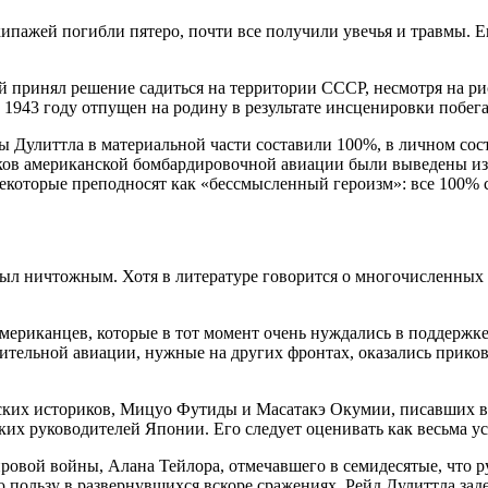
экипажей погибли пятеро, почти все получили увечья и травмы.
ый принял решение садиться на территории СССР, несмотря на 
 1943 году отпущен на родину в результате инсценировки побега
 Дулиттла в материальной части составили 100%, в личном сос
в американской бомбардировочной авиации были выведены из ст
екоторые преподносят как «бессмысленный героизм»: все 100% са
л ничтожным. Хотя в литературе говорится о многочисленных 
мериканцев, которые в тот момент очень нуждались в поддержке
ительной авиации, нужные на других фронтах, оказались прико
нских историков, Мицуо Футиды и Масатакэ Окумии, писавших в
ких руководителей Японии. Его следует оценивать как весьма у
мировой войны, Алана Тейлора, отмечавшего в семидесятые, чт
пользу в развернувшихся вскоре сражениях. Рейд Дулиттла заде