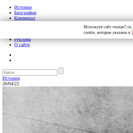
История
Биография
Криминал
СССР
Используя сайт russian7.r
Тайны
cookie, которые указаны в
Рекомендации
Реклама
О сайте
История
26/04/22