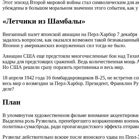
Этот эпизод Второй мировой войны стал символическим для 
убеждены в большом моральном значении этого события, как у 
«Летчики из Шамбалы»
Внезапный налет японской авиации на Перл-Харбор 7 декабря
задалось вопросом, как оказался возможен такой безнаказанны
Японии у американских вооруженных сил тогда не было.
Авиации США еще предстояли многочисленные бои над Тихим 
кадры для предстоящих сражений. Ведь количественная мощь Ам
Но США решили сразу поразить противника и весь мир.
18 апреля 1942 года 16 бомбардировщиков В-25, не встретив 
весь мир о возмездии за Перл-Харбор. Президент, Франклин Руз
деле?
План
В упомянутом художественном фильме внимание акцентировано 
Выделена роль Рузвельта, пренебрегшего возражениями военных
политика-сумасброда, ради пропагандистского эффекта отпра
Рузвельт действительно вскоре после японского удара по Пер