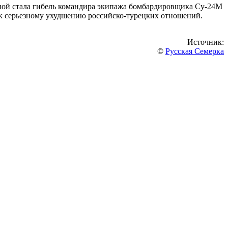
сной стала гибель командира экипажа бомбардировщика Су-24М
 к серьезному ухудшению российско-турецких отношений.
Источник:
©
Русская Семерка