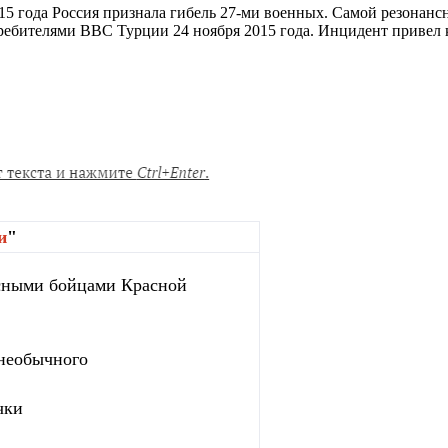
15 года Россия признала гибель 27-ми военных. Самой резонан
требителями ВВС Турции 24 ноября 2015 года. Инцидент привел
и
"
сными бойцами Красной
 необычного
чки