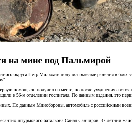
ся на мине под Пальмирой
нного округа Петр Милюхин получил тяжелые ранения в боях за 
у".
ервую помощь он получил на месте, но после ухудшения состоян
бщили в 56-м отделении госпиталя. По данным издания, это пер
нных. По данным Минобороны, автомобиль с российскими военны
есантно-штурмового батальона Санал Санчиров. 37-летний майо