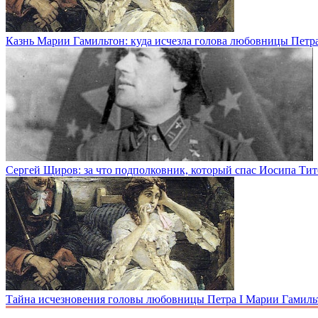
Казнь Марии Гамильтон: куда исчезла голова любовницы Петра
Сергей Щиров: за что подполковник, который спас Иосипа Тит
Тайна исчезновения головы любовницы Петра I Марии Гамиль