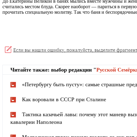
До Екатерины Великой в банях мылись вместе мужчины и женщ
считались местом блуда. Скорее наоборот — париться в первую 
прочитать специальную молитву. Так что баня и беспорядочн
Читайте также: выбор редакции "
Русской Cемёрк
«Петербургу быть пусту»: самые страшные пред
Как воровали в СССР при Сталине
Тактика казачьей лавы: почему этот маневр вы
кавалерии Наполеона
Медведицкая гряда: почему геологи до сих пор 