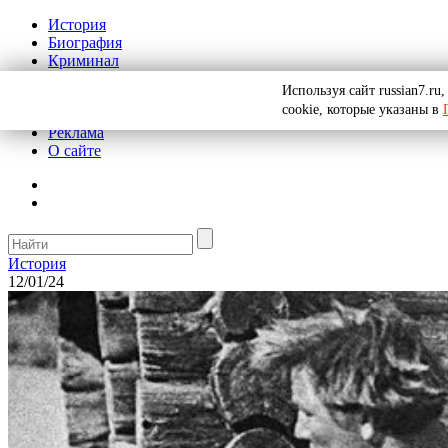
История
Биография
Криминал
СССР
Используя сайт russian7.r
Тайны
cookie, которые указаны в
Рекомендации
Реклама
О сайте
История
12/01/24