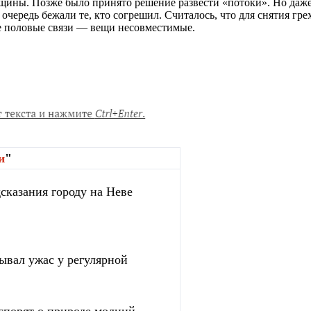
ины. Позже было принято решение развести «потоки». Но даже 
очередь бежали те, кто согрешил. Считалось, что для снятия гре
ые половые связи — вещи несовместимые.
и
"
сказания городу на Неве
зывал ужас у регулярной
спорят о природе молний,