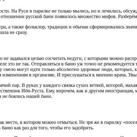
ти. На Руси в парилке не только мылись, но и лечились, обсуж
 отношении русской бани появилось множество мифов. Разберём
тура, а также фольклор, традиции и обычаи сформировались знач
шла не сразу.
то не задавался целью сосчитать недуги, с которыми можно расп
еле это не так. Отправляться в баню уж точно не рекомендуется 
 смело могут идти только абсолютно здоровые люди, которых, к
изменениям в организме. И прислушаться к мнению врача. Увы, 
чий пар. В руках у каждого связка сухих ветвей, которой, махая
ственник Ибн-Руста. Ему, впрочем, как и другим иностранцам,
н не боялись нашей бани.
ак место, в котором можно отмыться. Не зря же в парилку «пос
аню как раз для того, чтобы его задобрить.