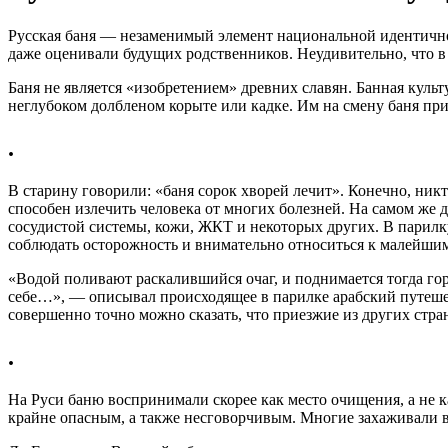
Русская баня — незаменимый элемент национальной идентичнос
даже оценивали будущих родственников. Неудивительно, что в
Баня не является «изобретением» древних славян. Банная куль
неглубоком долбленом корыте или кадке. Им на смену баня при
.
В старину говорили: «баня сорок хворей лечит». Конечно, ник
способен излечить человека от многих болезней. На самом же д
сосудистой системы, кожи, ЖКТ и некоторых других. В парилку
соблюдать осторожность и внимательно относиться к малейшим 
«Водой поливают раскалившийся очаг, и поднимается тогда горя
себе…», — описывал происходящее в парилке арабский путеше
совершенно точно можно сказать, что приезжие из других стра
.
На Руси баню воспринимали скорее как место очищения, а не к
крайне опасным, а также несговорчивым. Многие захаживали в б