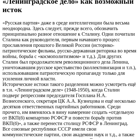
«Ленинградское дело» как возможный
исток
«Русская партия» даже в среде интеллигенции была весьма
неоднородна. Здесь следует, прежде всего, обозначить
принципиально разное отношение к Сталину. Одни почитали
Сталина как руководителя, первым начавшего процесс
прославления прошлого Великой России (историко-
патриотические фильмы, русско-державная риторика во время
войны, борьба с «космополитизмом» и т.д.). Для других
Сталин был продолжателем революционного дела Ленина,
уничтожавшим русское крестьянство (коллективизация и т.п.),
использовавшим патриотическую пропаганду только для
усиления личной власти.
Исторические истоки такого разделения можно усмотреть ещё
в т.н. «Ленинградском деле» (1948-1950), когда Сталин
подверг репрессиям председателя Госплана Н.А.
Вознесенского, секретаря ЦК А.А. Кузнецова и ещё несколько
десятков ответственных партийных работников. Среди
прочего, им вменялось в вину намерение создать «отдельную
от ВКП(б) компартию РСФСР и повести борьбу против
ВКП(б)», а также перенести столицу РСФСР в Ленинград.
Все союзные республики СССР имели свои
коммунистические партии, свои академии наук и т.д., а также