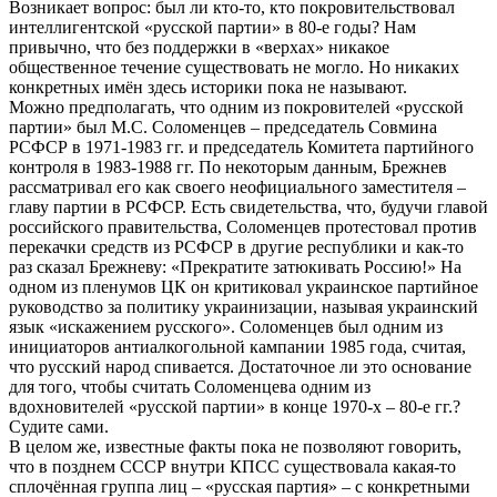
Возникает вопрос: был ли кто-то, кто покровительствовал
интеллигентской «русской партии» в 80-е годы? Нам
привычно, что без поддержки в «верхах» никакое
общественное течение существовать не могло. Но никаких
конкретных имён здесь историки пока не называют.
Можно предполагать, что одним из покровителей «русской
партии» был М.С. Соломенцев – председатель Совмина
РСФСР в 1971-1983 гг. и председатель Комитета партийного
контроля в 1983-1988 гг. По некоторым данным, Брежнев
рассматривал его как своего неофициального заместителя –
главу партии в РСФСР. Есть свидетельства, что, будучи главой
российского правительства, Соломенцев протестовал против
перекачки средств из РСФСР в другие республики и как-то
раз сказал Брежневу: «Прекратите затюкивать Россию!» На
одном из пленумов ЦК он критиковал украинское партийное
руководство за политику украинизации, называя украинский
язык «искажением русского». Соломенцев был одним из
инициаторов антиалкогольной кампании 1985 года, считая,
что русский народ спивается. Достаточное ли это основание
для того, чтобы считать Соломенцева одним из
вдохновителей «русской партии» в конце 1970-х – 80-е гг.?
Судите сами.
В целом же, известные факты пока не позволяют говорить,
что в позднем СССР внутри КПСС существовала какая-то
сплочённая группа лиц – «русская партия» – с конкретными