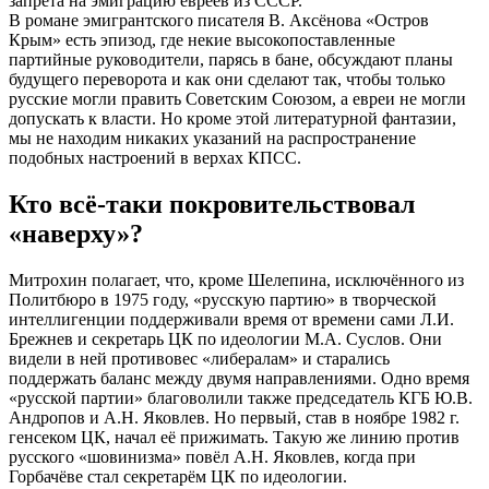
запрета на эмиграцию евреев из СССР.
В романе эмигрантского писателя В. Аксёнова «Остров
Крым» есть эпизод, где некие высокопоставленные
партийные руководители, парясь в бане, обсуждают планы
будущего переворота и как они сделают так, чтобы только
русские могли править Советским Союзом, а евреи не могли
допускать к власти. Но кроме этой литературной фантазии,
мы не находим никаких указаний на распространение
подобных настроений в верхах КПСС.
Кто всё-таки покровительствовал
«наверху»?
Митрохин полагает, что, кроме Шелепина, исключённого из
Политбюро в 1975 году, «русскую партию» в творческой
интеллигенции поддерживали время от времени сами Л.И.
Брежнев и секретарь ЦК по идеологии М.А. Суслов. Они
видели в ней противовес «либералам» и старались
поддержать баланс между двумя направлениями. Одно время
«русской партии» благоволили также председатель КГБ Ю.В.
Андропов и А.Н. Яковлев. Но первый, став в ноябре 1982 г.
генсеком ЦК, начал её прижимать. Такую же линию против
русского «шовинизма» повёл А.Н. Яковлев, когда при
Горбачёве стал секретарём ЦК по идеологии.