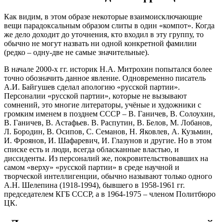
Как видим, в этом образе некоторые взаимоисключающие
вещи парадоксальным образом слиты в один «компот». Когда
же дело доходит до уточнения, кто входил в эту группу, то
обычно не могут назвать ни одной конкретной фамилии
(редко – одну-две не самые значительные).
В начале 2000-х гг. историк Н.А. Митрохин попытался более
точно обозначить данное явление. Одновременно писатель
А.И. Байгушев сделал апологию «русской партии».
Персоналии «русской партии», которые не вызывают
сомнений, это многие литераторы, учёные и художники с
громким именем в позднем СССР – В. Ганичев, В. Солоухин,
В. Ганичев, В. Астафьев. В. Распутин, В. Белов, М. Лобанов,
Л. Бородин, В. Осипов, С. Семанов, Н. Яковлев, А. Кузьмин,
И. Фроянов, И. Шафаревич, И. Глазунов и другие. Но в этом
списке есть и люди, всегда обласканные властью, и
диссиденты. Из персоналий же, покровительствовавших на
самом «верху» «русской партии» в среде научной и
творческой интеллигенции, обычно называют только одного
А.Н. Шелепина (1918-1994), бывшего в 1958-1961 гг.
председателем КГБ СССР, а в 1964-1975 – членом Политбюро
ЦК.