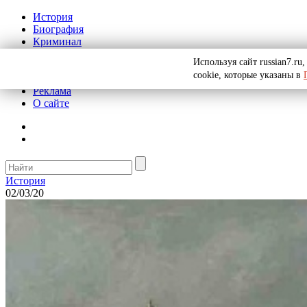
История
Биография
Криминал
СССР
Используя сайт russian7.r
Тайны
cookie, которые указаны в
Рекомендации
Реклама
О сайте
История
02/03/20