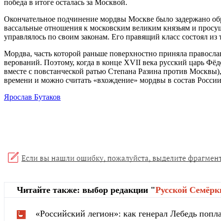
победа в итоге осталась за Москвой.
Окончательное подчинение мордвы Москве было задержано обр
вассальные отношения к московским великим князьям и просущ
управлялось по своим законам. Его правящий класс состоял из
Мордва, часть которой раньше поверхностно приняла правосла
верований. Поэтому, когда в конце XVII века русский царь Фё
вместе с повстанческой ратью Степана Разина против Москвы),
времени и можно считать «вхождение» мордвы в состав России
Ярослав Бутаков
Читайте также: выбор редакции "
Русской Cемёрк
«Российский легион»: как генерал Лебедь попла