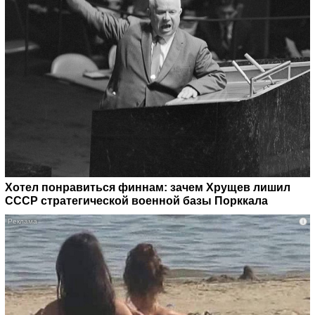
Хотел понравиться финнам: зачем Хрущев лишил
СССР стратегической военной базы Порккала
i