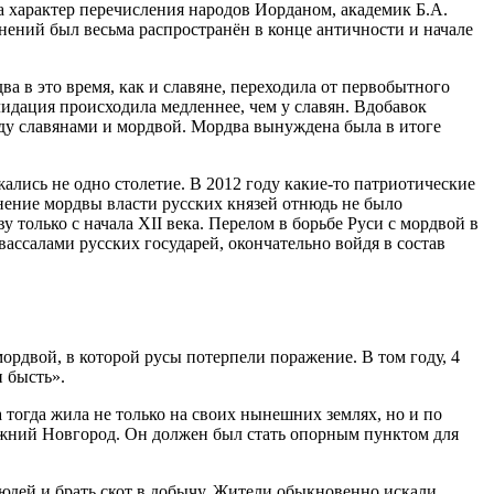
а характер перечисления народов Иорданом, академик Б.А.
нений был весьма распространён в конце античности и начале
а в это время, как и славяне, переходила от первобытного
лидация происходила медленнее, чем у славян. Вдобавок
ду славянами и мордвой. Мордва вынуждена была в итоге
лись не одно столетие. В 2012 году какие-то патриотические
инение мордвы власти русских князей отнюдь не было
 только с начала XII века. Перелом в борьбе Руси с мордвой в
ассалами русских государей, окончательно войдя в состав
ордвой, в которой русы потерпели поражение. В том году, 4
 бысть».
тогда жила не только на своих нынешних землях, но и по
Нижний Новгород. Он должен был стать опорным пунктом для
людей и брать скот в добычу. Жители обыкновенно искали