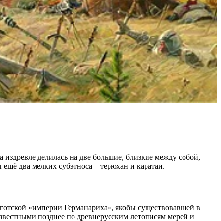
 издревле делилась на две большие, близкие между собой,
 ещё два мелких субэтноса – терюхан и каратаи.
 готской «империи Германариха», якобы существовавшей в
известными позднее по древнерусским летописям мерей и