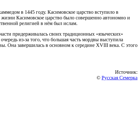
ммедом в 1445 году. Касимовское царство вступило в
й жизни Касимовское царство было совершенно автономно и
ственной религией в нём был ислам.
й части придерживалась своих традиционных «языческих»
очередь из-за того, что большая часть мордвы выступила
ы. Она завершилась в основном к середине XVIII века. С этого
Источник:
©
Русская Семерка