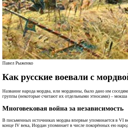
Павел Рыженко
Как русские воевали с мордво
Название народа мордва, или мордвины, было дано им соседями
группы (некоторые считают их отдельными этносами) – мокша и
Многовековая война за независимость
В письменных источниках мордва впервые упоминается в VI ве
конце IV века, Иордан упоминает в числе покорённых ею наро