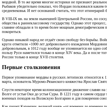
мордвой. В то же время многие историки не признают реально
Рыбаков убедительно показал, что Иордан пользовался каким-т
средневековья. И нет оснований считать, что этот итинерарий
В VIII-IX вв. на земли нынешней Центральной России, по сосе
общества к раннеклассовому государству. Однако этот процесс,
славяне обладали в то время более мощным демографическим п
покориться.
Однако никакой народ не отдаёт свою свободу без борьбы. Во
круги отметили «1000 лет добровольного вхождения Мордовии в
добровольным, в 1012 году вообще не упоминается ни одно собы
пользу Руси наметился только в конце XIV века. Да и после т
России только в конце XVII столетия.
Первые столкновения
Первое упоминание мордвы в русских летописях относится к 110
марта, основатель Муромо-Рязанского княжества Ярослав Свято
Спустя некоторое время колонизационное движение славян на з
Волге от устья Оки до устья Суры. В 1221 году в самом серд
военных походов на Волжскую Болгарию и для покорения сою
Как пишет Карамзин, великий князь «от времени до времени по