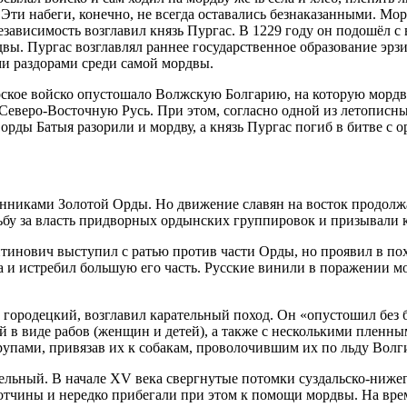
». Эти набеги, конечно, не всегда оставались безнаказанными. 
езависимость возглавил князь Пургас. В 1229 году он подошёл с
двы. Пургас возглавлял раннее государственное образование эрз
и раздорами среди самой мордвы.
рское войско опустошало Волжскую Болгарию, на которую мордв
Северо-Восточную Русь. При этом, согласно одной из летописны
рды Батыя разорили и мордву, а князь Пургас погиб в битве с о
данниками Золотой Орды. Но движение славян на восток продол
ьбу за власть придворных ордынских группировок и призывали к
инович выступил с ратью против части Орды, но проявил в похо
а и истребил большую его часть. Русские винили в поражении м
язь городецкий, возглавил карательный поход. Он «опустошил б
ей в виде рабов (женщин и детей), а также с несколькими плен
упами, привязав их к собакам, проволочившим их по льду Волг
тельный. В начале XV века свергнутые потомки суздальско-ниже
 отчины и нередко прибегали при этом к помощи мордвы. На вре