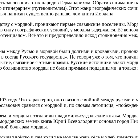
сть завоевания этих народов Германарихом. Обратив внимание н
о итинерарием (путеводителем). Этот жанр географических сочи
 был написан существенно раньше, чем книга Иордана.
дству с мордвой, проникают первые славянские поселенцы. Мордв
 в силу географических условий, у мордвы задержался. Её консо
отенциалом. Всё это и предопределило исход столкновения меж
йны между Русью и мордвой были долгими и кровавыми, продолжа
 состав Русского государства». Не говоря уже о том, что подч
тие, связанное с этими краями. Русские источники знают мордву
ого большинство мордвы не были прямыми подданными, а только в
3 году. Что характерно, оно связано с войной между русами и м
славович сразился с мордвой и, по словам летописца, «побежден
емли мордвы возглавили владимиро-суздальские князья. Мордва 
це мордовских земель князь Юрий Всеволодович основал город 
зной болгарам мордвы.
сылал войско и сам ходил на мордву жечь сёла и хлеб, пленять 