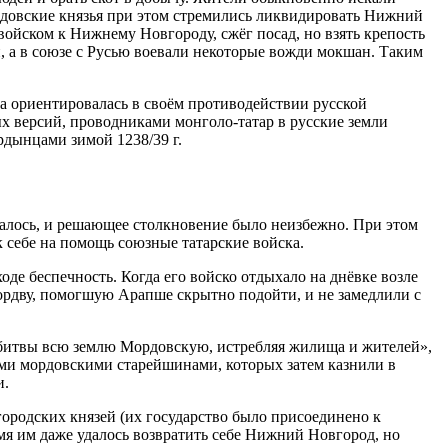
Мордовские князья при этом стремились ликвидировать Нижний
 войском к Нижнему Новгороду, сжёг посад, но взять крепость
и, а в союзе с Русью воевали некоторые вожди мокшан. Таким
а ориентировалась в своём противодействии русской
х версий, проводниками монголо-татар в русские земли
рдынцами зимой 1238/39 г.
жалось, и решающее столкновение было неизбежно. При этом
 себе на помощь союзные татарские войска.
де беспечность. Когда его войско отдыхало на днёвке возле
ордву, помогшую Арапше скрытно подойти, и не замедлили с
ез битвы всю землю Мордовскую, истребляя жилища и жителей»,
ными мордовскими старейшинами, которых затем казнили в
и.
городских князей (их государство было присоединено к
мя им даже удалось возвратить себе Нижний Новгород, но