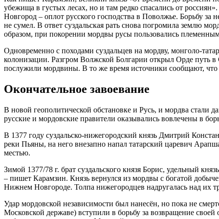
убежища в густых лесах, но и там редко спасались от россиян
Новгород – оплот русского господства в Поволжье. Борьбу за н
не сумел. В ответ суздальская рать снова погромила землю мор
образом, при покорении мордвы русы пользовались племенным
Одновременно с походами суздальцев на мордву, монголо-тата
колонизации. Разгром Волжской Болгарии открыл Орде путь в 
послужили мордвины. В то же время источники сообщают, что о
Окончательное завоевание
В новой геополитической обстановке и Русь, и мордва стали 
русские и мордовские правители оказывались вовлечены в бор
В 1377 году суздальско-нижегородский князь Дмитрий Констант
реки Пьяны, на него внезапно напал татарский царевич Арапш
местью.
Зимой 1377/78 г. брат суздальского князя Борис, удельный кн
– пишет Карамзин. Князь вернулся из мордвы с богатой добыч
Нижнем Новгороде. Толпа нижегородцев надругалась над их тр
Удар мордовской независимости был нанесён, но пока не смер
Московской державе) вступили в борьбу за возвращение своей