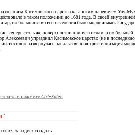
азованием Касимовского царства казанским царевичем Улу-Муха
ествовало в таком положении до 1681 года. В своей внутренне
 татар, но большинство его населения было мордвинами. Государ
вие, теперь столь же поверхностно приняла ислам, а по больше
дор Алексеевич упразднил Касимовское царство (не в последнюю 
 интенсивно развернулась насильственная христианизация мордв
.
и
"
тился за идею создать