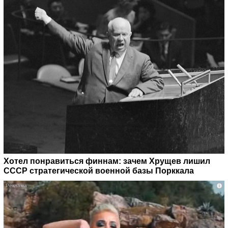
Хотел понравиться финнам: зачем Хрущев лишил
СССР стратегической военной базы Порккала
i