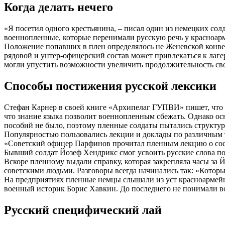
Когда делать нечего
«Я посетил одного крестьянина, – писал один из немецких солд
военнопленные, которые перенимали русскую речь у красноар
Положение попавших в плен определялось не Женевской конве
рядовой и унтер-офицерский состав может привлекаться к лаг
могли упустить возможности увеличить продолжительность сво
Способы постижения русской лексики
Стефан Карнер в своей книге «Архипелаг ГУПВИ» пишет, что л
что знание языка позволит военнопленным сбежать. Однако ос
пособий не было, поэтому пленные солдаты пытались структу
Популярностью пользовались лекции и доклады по различным 
«Советский офицер Парфинов прочитал пленным лекцию о сост
Бывший солдат Йозеф Хендрикс смог усвоить русские слова пос
Вскоре пленному выдали справку, которая закрепляла часы за 
советскими людьми. Разговоры всегда начинались так: «Которы
На предприятиях пленные немцы слышали из уст красноармейце
военный историк Борис Хавкин. До последнего не понимали в
Русский специфический лай