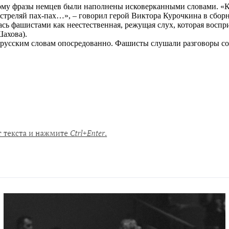
тому фразы немцев были наполнены исковерканными словами. 
 стреляй пах-пах…», – говорил герой Виктора Курочкина в сборн
сь фашистами как неестественная, режущая слух, которая воспр
ахова).
русским словам опосредованно. Фашисты слушали разговоры сов