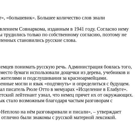
т», «большевик». Большее количество слов знали
влением Совнаркома, изданным в 1941 году. Согласно нему
 трудились только по собственному согласию, поэтому не
ленных становились русские слова.
емцев понимать русскую речь. Администрация боялась того,
место бумаги использовали дощечки из дерева, учебников и
 жителями и подслушивания за красноармейцами.
нные могли и язык «подтянуть» и определиться с будущем.
л писатель Рюле Отто в мемуарах «Исцеление в Елабуге».
етский лейтенант узнал, что немец прячет их от окружающих.
зык стало возможным благодаря частым разговорам с
Неплохо на нём разговаривали и писали», – утверждает
отлично были знакомы с русской матерной лексикой.