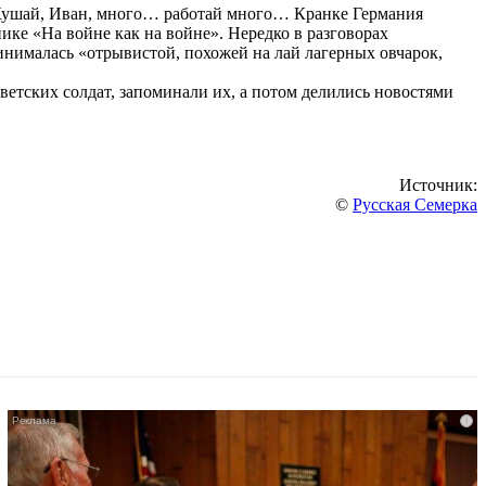
«Кушай, Иван, много… работай много… Кранке Германия
ике «На войне как на войне». Нередко в разговорах
инималась «отрывистой, похожей на лай лагерных овчарок,
етских солдат, запоминали их, а потом делились новостями
Источник:
©
Русская Семерка
i