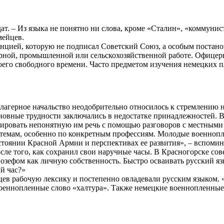
ат. – Из языка не понятно ни слова, кроме «Сталин», «коммунис
мейцев.
нцией, которую не подписал Советский Союз, а особым постано
ерной, промышленной или сельскохозяйственной работе. Офицеры
его свободного времени. Часто предметом изучения немецких п
агерное начальство неодобрительно относилось к стремлению н
новные трудности заключались в недостатке принадлежностей. В
рировать непонятную им речь с помощью разговоров с местными
темам, особенно по конкретным профессиям. Молодые военнопле
оянии Красной Армии и перспективах ее развития», – вспомина
ле того, как сохранил свои наручные часы. В Красногорске сов
Йозефом как личную собственность. Быстро осваивать русский я
й час?»
в рабочую лексику и постепенно овладевали русским языком. «
оеннопленные слово «халтура». Также немецкие военнопленные 