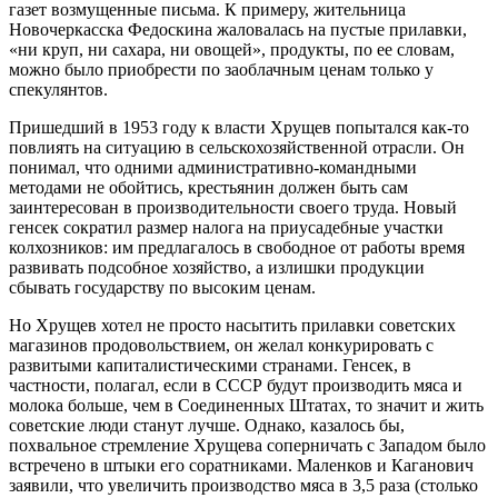
газет возмущенные письма. К примеру, жительница
Новочеркасска Федоскина жаловалась на пустые прилавки,
«ни круп, ни сахара, ни овощей», продукты, по ее словам,
можно было приобрести по заоблачным ценам только у
спекулянтов.
Пришедший в 1953 году к власти Хрущев попытался как-то
повлиять на ситуацию в сельскохозяйственной отрасли. Он
понимал, что одними административно-командными
методами не обойтись, крестьянин должен быть сам
заинтересован в производительности своего труда. Новый
генсек сократил размер налога на приусадебные участки
колхозников: им предлагалось в свободное от работы время
развивать подсобное хозяйство, а излишки продукции
сбывать государству по высоким ценам.
Но Хрущев хотел не просто насытить прилавки советских
магазинов продовольствием, он желал конкурировать с
развитыми капиталистическими странами. Генсек, в
частности, полагал, если в СССР будут производить мяса и
молока больше, чем в Соединенных Штатах, то значит и жить
советские люди станут лучше. Однако, казалось бы,
похвальное стремление Хрущева соперничать с Западом было
встречено в штыки его соратниками. Маленков и Каганович
заявили, что увеличить производство мяса в 3,5 раза (столько