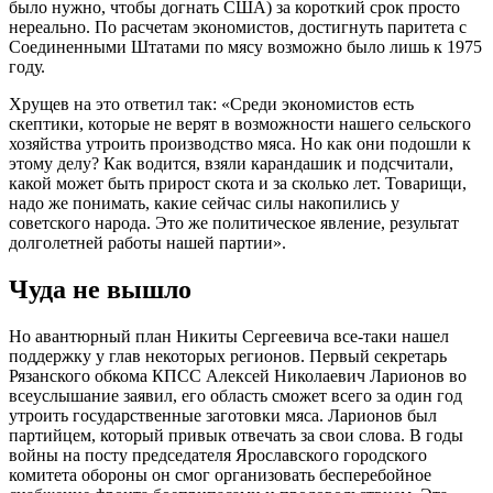
было нужно, чтобы догнать США) за короткий срок просто
нереально. По расчетам экономистов, достигнуть паритета с
Соединенными Штатами по мясу возможно было лишь к 1975
году.
Хрущев на это ответил так: «Среди экономистов есть
скептики, которые не верят в возможности нашего сельского
хозяйства утроить производство мяса. Но как они подошли к
этому делу? Как водится, взяли карандашик и подсчитали,
какой может быть прирост скота и за сколько лет. Товарищи,
надо же понимать, какие сейчас силы накопились у
советского народа. Это же политическое явление, результат
долголетней работы нашей партии».
Чуда не вышло
Но авантюрный план Никиты Сергеевича все-таки нашел
поддержку у глав некоторых регионов. Первый секретарь
Рязанского обкома КПСС Алексей Николаевич Ларионов во
всеуслышание заявил, его область сможет всего за один год
утроить государственные заготовки мяса. Ларионов был
партийцем, который привык отвечать за свои слова. В годы
войны на посту председателя Ярославского городского
комитета обороны он смог организовать бесперебойное