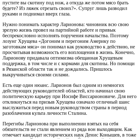
пустите вы скотину под нож, а откуда же потом мясо брать
будете? Из ляжек отрезать своих?». Супруг лишь разводил
руками и поднимал вверх глаза.
Нужно понимать характер Ларионова: чиновник всю свою
зрелую жизнь провел на партийной работе и привык
беспрекословно исполнять поручения начальства. Поэтому
лозунг Хрущева «Догоним и перегоним Америку по
заготовкам мяса» он понимал как руководство к действию, не
просчитывая возможность его воплощения в жизнь. Конечно,
Ларионову придавала оптимизма обещанная Хрущевым
поддержка, в том числе и с кормами для скотины. Но помощи
в Рязанской области так и не дождались. Пришлось
выкручиваться своими силами.
Есть еще один нюанс. Ларионов был одним из немногих
действующих руководителей областей, кто начинал свою
политическую карьеру при Иосифе Виссарионовиче. Для него
откликнуться на призыв Хрущева означало отличный шанс
выслужиться перед новым руководством страны в период
разоблачения культа личности Сталина.
Перегибы Ларионова при выполнении взятых на себя
обязательств не стали явлением из ряда вон выходящим. Как
отмечает кандидат исторических наук Денис Конышев, в тоже