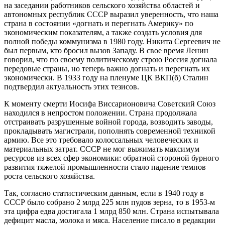
на заседании работников сельского хозяйства областей и
автономных республик СССР выразил уверенность, что наша
страна в состоянии «догнать и перегнать Америку» по
экономическим показателям, а также создать условия для
полной победы коммунизма в 1980 году. Никита Сергеевич не
был первым, кто бросил вызов Западу. В свое время Ленин
говорил, что по своему политическому строю Россия догнала
передовые страны, но теперь важно догнать и перегнать их
экономически. В 1933 году на пленуме ЦК ВКП(б) Сталин
подтвердил актуальность этих тезисов.
К моменту смерти Иосифа Виссарионовича Советский Союз
находился в непростом положении. Страна продолжала
отстраивать разрушенные войной города, возводить заводы,
прокладывать магистрали, пополнять современной техникой
армию. Все это требовало колоссальных человеческих и
материальных затрат. СССР не мог выжимать максимум
ресурсов из всех сфер экономики: обратной стороной бурного
развития тяжелой промышленности стало падение темпов
роста сельского хозяйства.
Так, согласно статистическим данным, если в 1940 году в
СССР было собрано 2 млрд 225 млн пудов зерна, то в 1953-м
эта цифра едва достигала 1 млрд 850 млн. Страна испытывала
дефицит масла, молока и мяса. Население писало в редакции