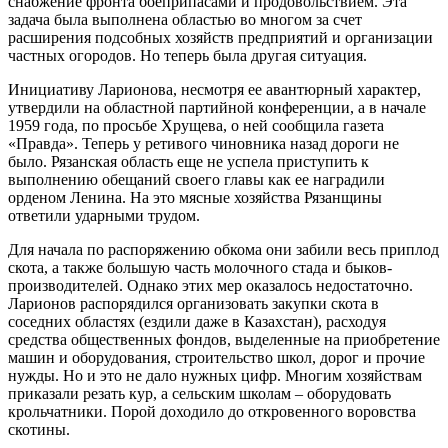
снабжение фронта боеприпасами и продовольствием. Эта
задача была выполнена областью во многом за счет
расширения подсобных хозяйств предприятий и организации
частных огородов. Но теперь была другая ситуация.
Инициативу Ларионова, несмотря ее авантюрный характер,
утвердили на областной партийной конференции, а в начале
1959 года, по просьбе Хрущева, о ней сообщила газета
«Правда». Теперь у ретивого чиновника назад дороги не
было. Рязанская область еще не успела приступить к
выполнению обещаний своего главы как ее наградили
орденом Ленина. На это мясные хозяйства Рязанщины
ответили ударными трудом.
Для начала по распоряжению обкома они забили весь приплод
скота, а также большую часть молочного стада и быков-
производителей. Однако этих мер оказалось недостаточно.
Ларионов распорядился организовать закупки скота в
соседних областях (ездили даже в Казахстан), расходуя
средства общественных фондов, выделенные на приобретение
машин и оборудования, строительство школ, дорог и прочие
нужды. Но и это не дало нужных цифр. Многим хозяйствам
приказали резать кур, а сельским школам – оборудовать
крольчатники. Порой доходило до откровенного воровства
скотины.