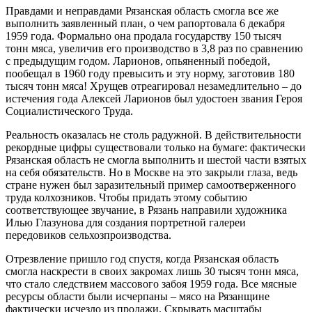
Правдами и неправдами Рязанская область смогла все же
выполнить заявленный план, о чем рапортовала 6 декабря
1959 года. Формально она продала государству 150 тысяч
тонн мяса, увеличив его производство в 3,8 раз по сравнению
с предыдущим годом. Ларионов, опьяненный победой,
пообещал в 1960 году превысить и эту норму, заготовив 180
тысяч тонн мяса! Хрущев отреагировал незамедлительно – до
истечения года Алексей Ларионов был удостоен звания Героя
Социалистического Труда.
Реальность оказалась не столь радужной. В действительности
рекордные цифры существовали только на бумаге: фактически
Рязанская область не смогла выполнить и шестой части взятых
на себя обязательств. Но в Москве на это закрыли глаза, ведь
стране нужен был заразительный пример самоотверженного
труда колхозников. Чтобы придать этому событию
соответствующее звучание, в Рязань направили художника
Илью Глазунова для создания портретной галереи
передовиков сельхозпроизводства.
Отрезвление пришло год спустя, когда Рязанская область
смогла наскрести в своих закромах лишь 30 тысяч тонн мяса,
что стало следствием массового забоя 1959 года. Все мясные
ресурсы области были исчерпаны – мясо на Рязанщине
фактически исчезло из продажи. Скрывать масштабы