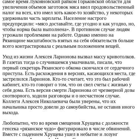
самое время Лукояновский райком Горьковской области для
увеличения объемов заготовок мяса ввел продовольственный
налог на всех, кто имел хоть какое-то хозяйство, у некоторых
удерживали часть зарплаты. Население настрого
предупредили: «мясо доставайте, где угодно и как угодно, но,
чтобы норма была выполнена». В противном случае людям
угрожали проблемами на работе. Однако именно на
Рязанщине масштабность взятых на себя обязательств больше
всего контрастировала с реальным положением вещей.
Уход из жизни Алексея Ларионова вызвал массу кривотолков.
В газетах тогда о случившемся умалчивали, писали, что
первый секретарь Рязанского обкома скончался от сердечного
приступа. Есть расхождения в версиях, касающихся места, где
застрелился Ларионов. Кто-то считает, что это был рабочий
кабинет, кто-то говорит о том, что он свел счеты с жизнью у
себя дома. Есть версия смерти Ларионова от чрезмерной дозы
снотворного, ходили разговоры и о несчастном случае.
Коллеги Алексея Николаевича были уверены, что их
начальника просто довели до самоубийства, не оставив иного
выхода.
Любопытно, что во время смещения Хрущева с должности
генсека «рязанское чудо» фигурировало в числе обвинений.
Вместе с падением Хрущева ушел в небытие и лозунг