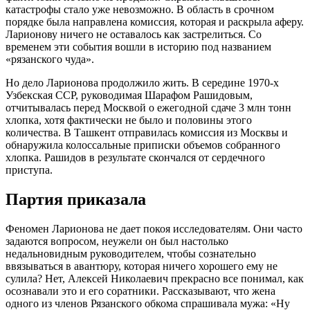
катастрофы стало уже невозможно. В область в срочном
порядке была направлена комиссия, которая и раскрыла аферу.
Ларионову ничего не оставалось как застрелиться. Со
временем эти события вошли в историю под названием
«рязанского чуда».
Но дело Ларионова продолжило жить. В середине 1970-х
Узбекская ССР, руководимая Шарафом Рашидовым,
отчитывалась перед Москвой о ежегодной сдаче 3 млн тонн
хлопка, хотя фактически не было и половины этого
количества. В Ташкент отправилась комиссия из Москвы и
обнаружила колоссальные приписки объемов собранного
хлопка. Рашидов в результате скончался от сердечного
приступа.
Партия приказала
Феномен Ларионова не дает покоя исследователям. Они часто
задаются вопросом, неужели он был настолько
недальновидным руководителем, чтобы сознательно
ввязываться в авантюру, которая ничего хорошего ему не
сулила? Нет, Алексей Николаевич прекрасно все понимал, как
осознавали это и его соратники. Рассказывают, что жена
одного из членов Рязанского обкома спрашивала мужа: «Ну