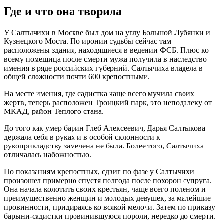
Где и что она творила
У Салтычихи в Москве был дом на углу Большой Лубянки и
Кузнецкого Моста. По иронии судьбы сейчас там
расположены здания, находящиеся в ведении ФСБ. Плюс ко
всему помещица после смерти мужа получила в наследство
имения в ряде российских губерний. Салтычиха владела в
общей сложности почти 600 крепостными.
На месте имения, где садистка чаще всего мучила своих
жертв, теперь расположен Троицкий парк, это неподалеку от
МКАД, район Теплого стана.
До того как умер барин Глеб Алексеевич, Дарья Салтыкова
держала себя в руках и в особой склонности к
рукоприкладству замечена не была. Более того, Салтычиха
отличалась набожностью.
По показаниям крепостных, сдвиг по фазе у Салтычихи
произошел примерно спустя полгода после похорон супруга.
Она начала колотить своих крестьян, чаще всего поленом и
преимущественно женщин и молодых девушек, за малейшие
провинности, придираясь ко всякой мелочи. Затем по приказу
барыни-садистки провинившуюся пороли, нередко до смерти.