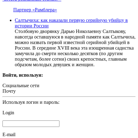
Партнер «Рамблера»
Салтычиха: как наказали первую серийную убийцу в
истории России
Столбовую дворянку Дарью Николаевну Салтыкову,
навсегда оставшуюся в народной памяти как Салтычиха,
можно назвать первой известной серийной убийцей в
России. В середине XVIII века эта изощренная садистка
замучила до смерти несколько десятков (по другим
подсчетам, более сотни) своих крепостных, главным
образом молодых девушек и женщин.
Войти, используя:
Социальные сети
Почту
Используя логин и пароль:
Login
E-mail