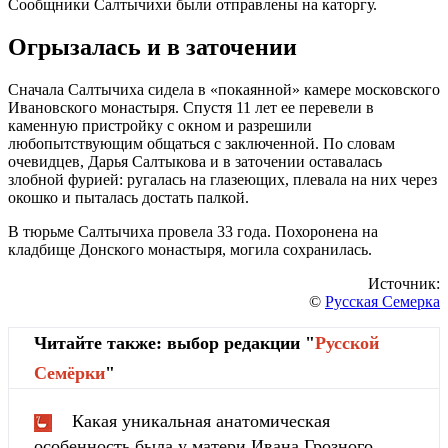
Сообщники Салтычихи были отправлены на каторгу.
Огрызалась и в заточении
Сначала Салтычиха сидела в «покаянной» камере московского
Ивановского монастыря. Спустя 11 лет ее перевели в
каменную пристройку с окном и разрешили
любопытствующим общаться с заключенной. По словам
очевидцев, Дарья Салтыкова и в заточении оставалась
злобной фурией: ругалась на глазеющих, плевала на них через
окошко и пыталась достать палкой.
В тюрьме Салтычиха провела 33 года. Похоронена на
кладбище Донского монастыря, могила сохранилась.
Источник:
©
Русская Семерка
Читайте также: выбор редакции "
Русской
Cемёрки
"
Какая уникальная анатомическая
особенность была у матери Ивана Грозного