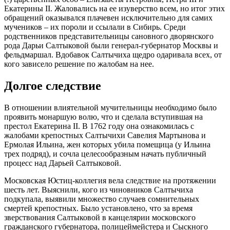
Екатерины II. Жаловались на ее изуверство всем, но итог этих
обращений оказывался плачевен исключительно для самих
мучеников – их пороли и ссылали в Сибирь. Среди
родственников представительницы сановного дворянского
рода Дарьи Салтыковой были генерал-губернатор Москвы и
фельдмаршал. Вдобавок Салтычиха щедро одаривала всех, от
кого зависело решение по жалобам на нее.
Долгое следствие
В отношении влиятельной мучительницы необходимо было
проявить монаршую волю, что и сделала вступившая на
престол Екатерина II. В 1762 году она ознакомилась с
жалобами крепостных Салтычихи Савелия Мартынова и
Ермолая Ильина, жен которых убила помещица (у Ильина
трех подряд), и сочла целесообразным начать публичный
процесс над Дарьей Салтыковой.
Московская Юстиц-коллегия вела следствие на протяжении
шесть лет. Выяснили, кого из чиновников Салтычиха
подкупала, выявили множество случаев сомнительных
смертей крепостных. Было установлено, что за время
зверствования Салтыковой в канцелярии московского
гражданского губернатора, полицеймейстера и Сыскного