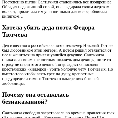
Постепенно пытки Салтычихи становились все изощреннее.
Обладая недюжинной силой, она выдирала своим жертвам
волосы, прижигала им уши щипцами для волос, обливала
кипятком…
Хотела убить деда поэта Федора
Тютчева
Дед известного российского поэта землемер Николай Тютчев
был любовником этой мегеры. А потом решил отвязаться от
нее и жениться на приглянувшейся девушке. Салтычиха
приказала своим крепостным поджечь дом девицы, но те со
страху не стали этого делать. Тогда садистка послала
крестьянских «киллеров» убить молодую чету Тютчевых. Но
вместо того чтобы взять грех на душу, крепостные
предупредили самого Тютчева о намерениях бывшей
любовницы.
Почему она оставалась
безнаказанной?
Салтычиха свободно зверствовала во времена правления трех
(!) царственных особ – Елизаветы Петровны, Петра III и