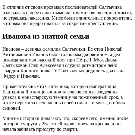
В отличие от своих кровавых последователей Салтычиха
издевалась над беззащитными жертвами совершенно открыто,
не страшась наказания. У нее были влиятельные покровители,
которым она щедро платила за сокрытие преступлений.
Иванова из знатной семьи
Иванова – девичья фамилия Салтычихи. Ее отец Николай
Автономович Иванов был столбовым дворянином, а дед
некогда занимал высокий пост при Петре I. Муж Дарьи
Салтыковой Глеб Алексеевич служил ротмистром лейб-
гвардии Конного полка. У Салтыковых родились два сына,
Федор и Николай.
Примечательно, что Салтычиха, которую императрица
Екатерина II в конце концов за совершенные злодеяния
упекла в монастырскую темницу на пожизненный срок, в
итоге пережила всех членов своей семьи – и мужа, и обоих
сыновей.
Многие историки полагают, что, скорее всего, именно после
похорон супруга у 26-летней вдовы поехала крыша, и она
начала забивать прислугу до смерти.