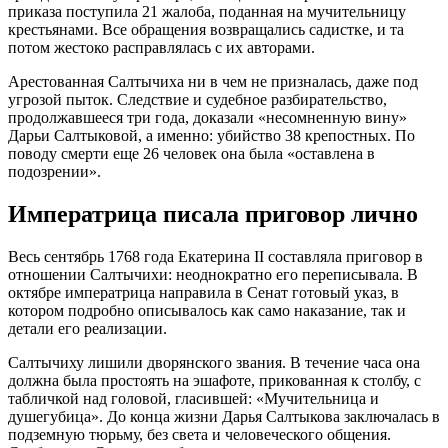
приказа поступила 21 жалоба, поданная на мучительницу
крестьянами. Все обращения возвращались садистке, и та
потом жестоко расправлялась с их авторами.
Арестованная Салтычиха ни в чем не призналась, даже под
угрозой пыток. Следствие и судебное разбирательство,
продолжавшееся три года, доказали «несомненную вину»
Дарьи Салтыковой, а именно: убийство 38 крепостных. По
поводу смерти еще 26 человек она была «оставлена в
подозрении».
Императрица писала приговор лично
Весь сентябрь 1768 года Екатерина II составляла приговор в
отношении Салтычихи: неоднократно его переписывала. В
октябре императрица направила в Сенат готовый указ, в
котором подробно описывалось как само наказание, так и
детали его реализации.
Салтычиху лишили дворянского звания. В течение часа она
должна была простоять на эшафоте, прикованная к столбу, с
табличкой над головой, гласившей: «Мучительница и
душегубица». До конца жизни Дарья Салтыкова заключалась в
подземную тюрьму, без света и человеческого общения.