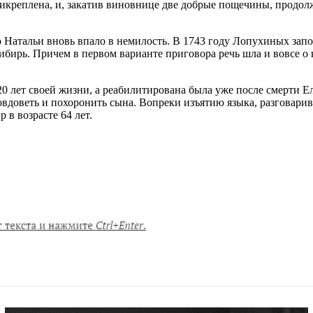
рикреплена, и, закатив виновнице две добрые пощечины, продолж
 Натальи вновь впало в немилость. В 1743 году Лопухиных запо
ибирь. Причем в первом варианте приговора речь шла и вовсе о 
 лет своей жизни, а реабилитирована была уже после смерти Ел
овдоветь и похоронить сына. Вопреки изъятию языка, разговарив
 в возрасте 64 лет.