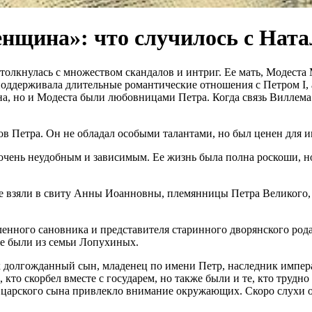
енщина»: что случилось с Нат
толкнулась с множеством скандалов и интриг. Ее мать, Модеста
оддерживала длительные романтические отношения с Петром I, а 
а, но и Модеста были любовницами Петра. Когда связь Виллема 
 Петра. Он не обладал особыми талантами, но был ценен для им
очень неудобным и зависимым. Ее жизнь была полна роскоши, но
ее взяли в свиту Анны Иоанновны, племянницы Петра Великого, 
енного сановника и представителя старинного дворянского рода
кже были из семьи Лопухиных.
х долгожданный сын, младенец по имени Петр, наследник импера
 кто скорбел вместе с государем, но также были и те, кто труд
 царского сына привлекло внимание окружающих. Скоро слухи о