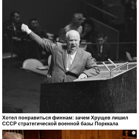
Хотел понравиться финнам: зачем Хрущев лишил
СССР стратегической военной базы Порккала
i