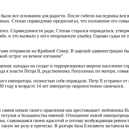
 были все основания для радости. После гибели наследника вся 
ных. Степан справедливо предполагал, что положение его семь
атил. Справедливости ради, Степан старался оправдаться, утвер
бе, и это вызвало у него непрошеную улыбку. Однако судьи не 
етьми отправили на Крайний Север. В царской администрации был 
кий острог на вечное изгнание".
ения: нападал на солдат и терроризировал мирное население гор
ода к власти Петра II, родственника Лопухиных по матери, семь
ого императора, полностью себя оправдали. Петр II устранил 
30 году в возрасте 14 лет император скоропостижно скончался.
В самом начале своего правления она арестовывает любовника На
х титулов и большинства имений. Отношение новой императриц
, славившаяся своею красотой и потому возбуждавшая ревность
а такую же розу в прическе. В разгаре бала Елизавета заставила 