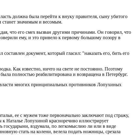
власть должна была перейти к внуку правителя, сыну убитого
и станет значимым и весомым.
ждая, что его смех вызван другими причинами. Он говорил, что
поверили ему, и это привело к первому большому позору в
составлен документ, который гласил: "наказать его, бить его
одка. Как известно, ничто на свете не постоянно. Поэтому
я была полностью реабилитирована и возвращена в Петербург.
от власти многих принципиальных противников Лопухиных
тальи, ее с мужем тоже первоначально заключают под стражу,
ы к Наталье Лопухиной красноречиво иллюстрирует
 государыни, вздумала, по легкомыслию ли или в виде
виновную стать на колени, велела подать ножницы, срезала