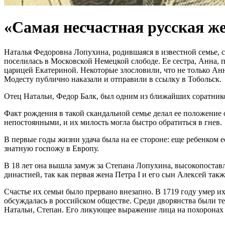
«Самая несчастная русская ж
Наталья Федоровна Лопухина, родившаяся в известной семье, с
поселилась в Московской Немецкой слободе. Ее сестра, Анна, п
царицей Екатериной. Некоторые злословили, что не только Анн
Модесту публично наказали и отправили в ссылку в Тобольск.
Отец Натальи, Федор Балк, был одним из ближайших соратников
Факт рождения в такой скандальной семье делал ее положение 
непостоянными, и их милость могла быстро обратиться в гнев.
В первые годы жизни удача была на ее стороне: еще ребенком 
знатную госпожу в Европу.
В 18 лет она вышла замуж за Степана Лопухина, высокопоставл
династией, так как первая жена Петра I и его сын Алексей та
Счастье их семьи было прервано внезапно. В 1719 году умер и
обсуждалась в российском обществе. Среди дворянства были те,
Натальи, Степан. Его ликующее выражение лица на похоронах