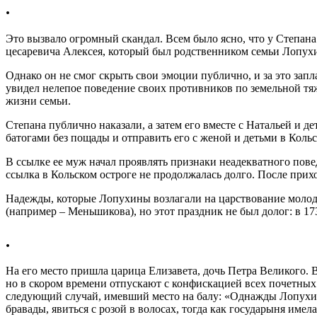
.
Это вызвало огромный скандал. Всем было ясно, что у Степана
цесаревича Алексея, который был родственником семьи Лопухи
Однако он не смог скрыть свои эмоции публично, и за это запл
увидел нелепое поведение своих противников по земельной тяж
жизни семьи.
Степана публично наказали, а затем его вместе с Натальей и д
батогами без пощады и отправить его с женой и детьми в Кольс
В ссылке ее муж начал проявлять признаки неадекватного повед
ссылка в Кольском остроге не продолжалась долго. После прих
Надежды, которые Лопухины возлагали на царствование молод
(например – Меньшикова), но этот праздник не был долог: в 17
.
На его место пришла царица Елизавета, дочь Петра Великого. 
но в скором времени отпускают с конфискацией всех почетны
следующий случай, имевший место на балу: «Однажды Лопухина
бравады, явиться с розой в волосах, тогда как государыня имел