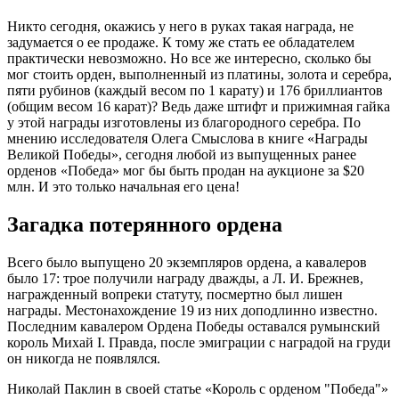
Никто сегодня, окажись у него в руках такая награда, не
задумается о ее продаже. К тому же стать ее обладателем
практически невозможно. Но все же интересно, сколько бы
мог стоить орден, выполненный из платины, золота и серебра,
пяти рубинов (каждый весом по 1 карату) и 176 бриллиантов
(общим весом 16 карат)? Ведь даже штифт и прижимная гайка
у этой награды изготовлены из благородного серебра. По
мнению исследователя Олега Смыслова в книге «Награды
Великой Победы», сегодня любой из выпущенных ранее
орденов «Победа» мог бы быть продан на аукционе за $20
млн. И это только начальная его цена!
Загадка потерянного ордена
Всего было выпущено 20 экземпляров ордена, а кавалеров
было 17: трое получили награду дважды, а Л. И. Брежнев,
награжденный вопреки статуту, посмертно был лишен
награды. Местонахождение 19 из них доподлинно известно.
Последним кавалером Ордена Победы оставался румынский
король Михай I. Правда, после эмиграции с наградой на груди
он никогда не появлялся.
Николай Паклин в своей статье «Король с орденом "Победа"»