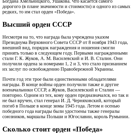
Богдана Хмельницкого, Ушакова. Что касается самого
дорогого (в плане значимости и стоимости) и одного из самых
редких, то им стал орден «Победа».
Высший орден СССР
Несмотря на то, что награда была учреждена указом
Президиума Верховного Совета СССР от 8 ноября 1943 года,
внешний вид, порядок награждения и ношения смогли
принять только в следующем году. Первыми награжденными
стали Г. К. Жуков, А. М. Василевский и И. В. Сталин. Они
получили ордена за номерами 1, 2 и 3, что стало признанием
их заслуг по освобождению Правобережной Украины.
Почти год эти трое были единственными обладателями
награды. В конце войны орден получили также и другие
военачальники СССР, а Жуков, Василевский и Сталин —
повторно. Одним из тех, кому орден предназначался, но так и
не был вручен, стал генерал И. Д. Черняховский, который
погиб в Польше в конце зимы 1945 года. Летом и осенью
победного года награды были удостоены также генералы
союзников, маршалы Польши и Югославии, король Румынии.
Сколько стоит орден «Победа»