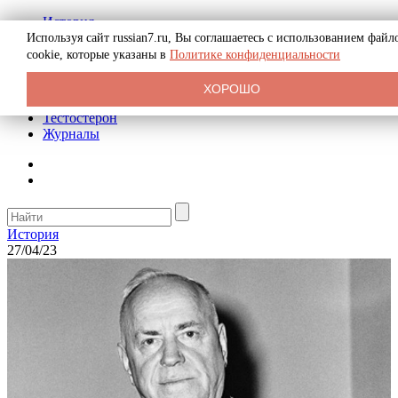
История
Биография
Используя сайт russian7.ru, Вы соглашаетесь с использованием файл
Криминал
cookie, которые указаны в
Политике конфиденциальности
Реклама на сайте
О сайте
ХОРОШО
Рекомендательные статьи
Тестостерон
Журналы
История
27/04/23