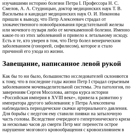
изучавшими историю болезни Петра I. Профессора Н. С.
Смелов, А. А. Студницын, доктор медицинских наук Т. В.
Васильева и кандидат медицинских наук О. И. Никонова
пришли к выводу, что Петр Алексеевич страдал от
злокачественного новообразования предстательной железы
или мочевого пузыря либо от мочекаменной болезни. Именно
какое-то из этих заболеваний и привело к летальному исходу.
Есть и те, кто уверен в том, что Петр болел венерическим
заболеванием (гонореей, сифилисом), которое и стало
причиной его ухода из жизни.
Завещание, написанное левой рукой
Как бы то ни было, большинство исследователей склоняются
к тому, что в последние годы жизни Петр I страдал серьезным
заболеванием мочевыделительной системы. Эта патология, по
заверениям Сергея Мосолова, автора курса истории
«Российская империя в XVIII веке», привела к развитию у
императора другого заболевания: у Петра Алексеевича
наблюдались периодические скачки артериального давления.
Для борьбы с недугом ему ставили пиявки на затылочную
часть головы. Вследствие очередного гипертонического криза
за несколько часов до смерти Петр мог перенести острое
нарушение мозгового кровообращения с кровоизлиянием в