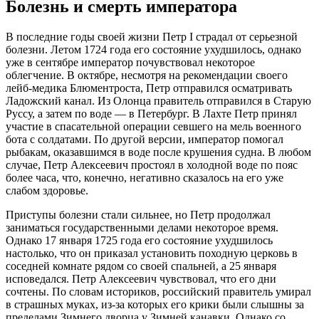
Болезнь и смерть императора
В последние годы своей жизни Петр I страдал от серьезной
болезни. Летом 1724 года его состояние ухудшилось, однако
уже в сентябре император почувствовал некоторое
облегчение. В октябре, несмотря на рекомендации своего
лейб-медика Блюментроста, Петр отправился осматривать
Ладожский канал. Из Олонца правитель отправился в Старую
Руссу, а затем по воде — в Петербург. В Лахте Петр принял
участие в спасательной операции севшего на мель военного
бота с солдатами. По другой версии, император помогал
рыбакам, оказавшимся в воде после крушения судна. В любом
случае, Петр Алексеевич простоял в холодной воде по пояс
более часа, что, конечно, негативно сказалось на его уже
слабом здоровье.
Приступы болезни стали сильнее, но Петр продолжал
заниматься государственными делами некоторое время.
Однако 17 января 1725 года его состояние ухудшилось
настолько, что он приказал установить походную церковь в
соседней комнате рядом со своей спальней, а 25 января
исповедался. Петр Алексеевич чувствовал, что его дни
сочтены. По словам историков, российский правитель умирал
в страшных муках, из-за которых его крики были слышны за
пределами Зимнего дворца у Зимней канавки. Однако со