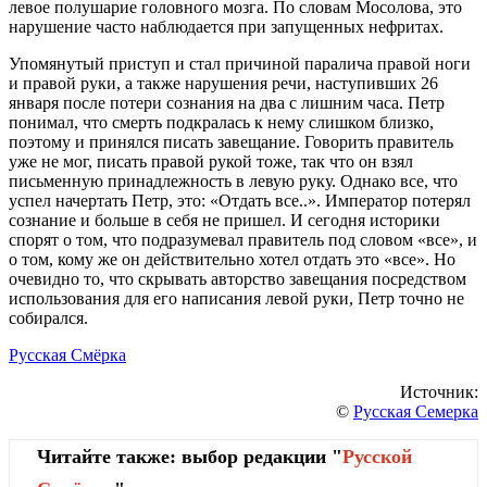
левое полушарие головного мозга. По словам Мосолова, это
нарушение часто наблюдается при запущенных нефритах.
Упомянутый приступ и стал причиной паралича правой ноги
и правой руки, а также нарушения речи, наступивших 26
января после потери сознания на два с лишним часа. Петр
понимал, что смерть подкралась к нему слишком близко,
поэтому и принялся писать завещание. Говорить правитель
уже не мог, писать правой рукой тоже, так что он взял
письменную принадлежность в левую руку. Однако все, что
успел начертать Петр, это: «Отдать все..». Император потерял
сознание и больше в себя не пришел. И сегодня историки
спорят о том, что подразумевал правитель под словом «все», и
о том, кому же он действительно хотел отдать это «все». Но
очевидно то, что скрывать авторство завещания посредством
использования для его написания левой руки, Петр точно не
собирался.
Русская Смёрка
Источник:
©
Русская Семерка
Читайте также: выбор редакции "
Русской