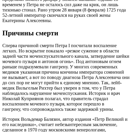
временем у Петра не осталось сил даже на крик, он лишь
тихонько стонал. Рано утром 28 января (8 февраля) 1725 года
52-летний император скончался на руках своей жены
Екатерины Алексеевны.
Причины смерти
Сперва причиной смерти Петра I посчитали воспаление
легких. Но вскрытие показало «резкое сужение в области
задней части мочеиспускательного канала, затвердение шейки
мочевого пузыря и антонов огонь». Под антоновым огнем
раньше подразумевали гангрену. У многих современных
медиков указанная причина кончины императора сомнений
не вызывает, а вот по поводу диагноза Петра Алексеевича они
до сих пор не могут прийти к единому мнению. Так, лейб-
медик Вильгельм Рихтер был уверен в том, что у Петра
наблюдалось нарушение мочеиспускания. Историк и врач
Николай Куприянов полагал, что правитель страдал
воспалением мочевого пузыря, которое перешло в
гангрену, что сопровождалось также задержкой урины.
Историк Вольдемар Балязин, автор издания «Петр Великий и
его наследники», считает небезынтересным заключение,
сделанное в 1970 году московскими венерологами,