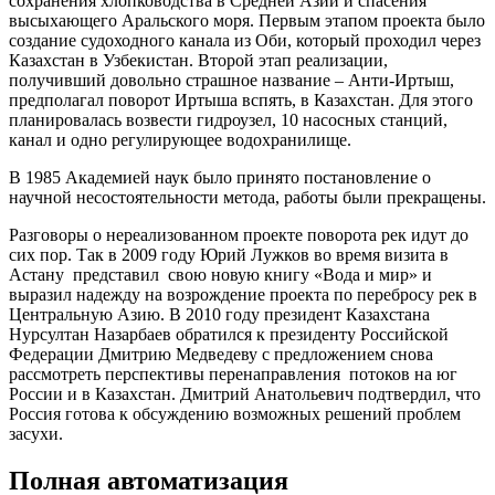
сохранения хлопководства в Средней Азии и спасения
высыхающего Аральского моря. Первым этапом проекта было
создание судоходного канала из Оби, который проходил через
Казахстан в Узбекистан. Второй этап реализации,
получивший довольно страшное название – Анти-Иртыш,
предполагал поворот Иртыша вспять, в Казахстан. Для этого
планировалась возвести гидроузел, 10 насосных станций,
канал и одно регулирующее водохранилище.
В 1985 Академией наук было принято постановление о
научной несостоятельности метода, работы были прекращены.
Разговоры о нереализованном проекте поворота рек идут до
сих пор. Так в 2009 году Юрий Лужков во время визита в
Астану представил свою новую книгу «Вода и мир» и
выразил надежду на возрождение проекта по перебросу рек в
Центральную Азию. В 2010 году президент Казахстана
Нурсултан Назарбаев обратился к президенту Российской
Федерации Дмитрию Медведеву с предложением снова
рассмотреть перспективы перенаправления потоков на юг
России и в Казахстан. Дмитрий Анатольевич подтвердил, что
Россия готова к обсуждению возможных решений проблем
засухи.
Полная автоматизация