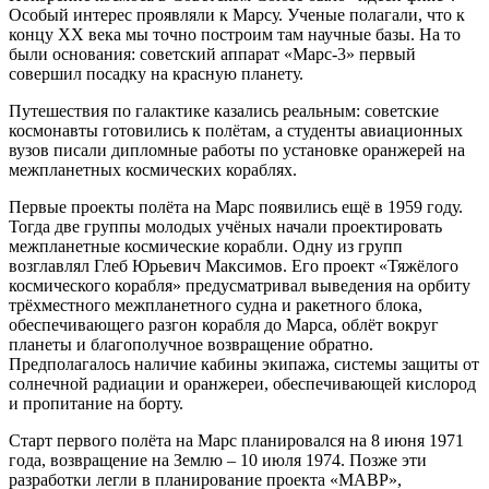
Особый интерес проявляли к Марсу. Ученые полагали, что к
концу XX века мы точно построим там научные базы. На то
были основания: советский аппарат «Марс-3» первый
совершил посадку на красную планету.
Путешествия по галактике казались реальным: советские
космонавты готовились к полётам, а студенты авиационных
вузов писали дипломные работы по установке оранжерей на
межпланетных космических кораблях.
Первые проекты полёта на Марс появились ещё в 1959 году.
Тогда две группы молодых учёных начали проектировать
межпланетные космические корабли. Одну из групп
возглавлял Глеб Юрьевич Максимов. Его проект «Тяжёлого
космического корабля» предусматривал выведения на орбиту
трёхместного межпланетного судна и ракетного блока,
обеспечивающего разгон корабля до Марса, облёт вокруг
планеты и благополучное возвращение обратно.
Предполагалось наличие кабины экипажа, системы защиты от
солнечной радиации и оранжереи, обеспечивающей кислород
и пропитание на борту.
Старт первого полёта на Марс планировался на 8 июня 1971
года, возвращение на Землю – 10 июля 1974. Позже эти
разработки легли в планирование проекта «МАВР»,