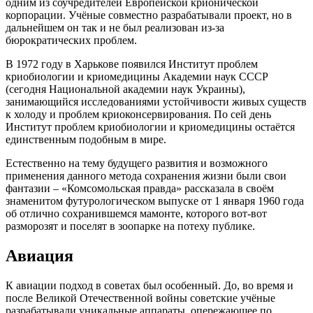
одним из соучредителей Европейской крионической
корпорации. Учёные совместно разрабатывали проект, но в
дальнейшем он так и не был реализован из-за
бюрократических проблем.
В 1972 году в Харькове появился Институт проблем
криобиологии и криомедицины Академии наук СССР
(сегодня Национальной академии наук Украины),
занимающийся исследованиями устойчивости живых существ
к холоду и проблем криоконсервирования. По сей день
Институт проблем криобиологии и криомедицины остаётся
единственным подобным в мире.
Естественно на тему будущего развития и возможного
применения данного метода сохранения жизни были свои
фантазии – «Комсомольская правда» рассказала в своём
знаменитом футурологическом выпуске от 1 января 1960 года
об отлично сохранившемся мамонте, которого вот-вот
разморозят и поселят в зоопарке на потеху публике.
Авиация
К авиации подход в советах был особенный. До, во время и
после Великой Отечественной войны советские учёные
разрабатывали уникальные аппараты, опережающее по