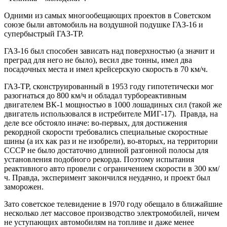
Одними из самых многообещающих проектов в Советском
союзе были автомобиль на воздушной подушке ГАЗ-16 и
супербыстрый ГАЗ-ТР.
ГАЗ-16 был способен зависать над поверхностью (а значит и
преград для него не было), весил две тонны, имел два
посадочных места и имел крейсерскую скорость в 70 км/ч.
ГАЗ-ТР, сконструированный в 1953 году гипотетически мог
разогнаться до 800 км/ч и обладал турбореактивным
двигателем ВК-1 мощностью в 1000 лошадиных сил (такой же
двигатель использовался в истребителе МИГ-17). Правда, на
деле все обстояло иначе: во-первых, для достижения
рекордной скорости требовались специальные скоростные
шины (а их как раз и не изобрели), во-вторых, на территории
СССР не было достаточно длинной разгонной полосы для
установления подобного рекорда. Поэтому испытания
реактивного авто провели с ограничением скорости в 300 км/
ч. Правда, эксперимент закончился неудачно, и проект был
заморожен.
Зато советское телевидение в 1970 году обещало в ближайшие
несколько лет массовое производство электромобилей, ничем
не уступающих автомобилям на топливе и даже менее