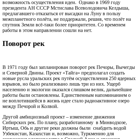
возможность осуществления идеи. Однако в 1969 году
президента АН СССР Мстислава Всеволодовича Келдыша,
предлагавшего отказаться от высадки на Луну в пользу
межпланетного полёта, не поддержали, решив, что полёт на
спутник Земли всё-таки более приоритетен. Со временем
работы в этом направлении сошли на нет.
Поворот рек
В 1971 году был запланирован поворот рек Печоры, Вычегды
и Северной Двины. Проект «Тайга» предполагал создать
новые русла уральских рек путём осуществления 250 ядерных
взрывов, но было реализовано лишь три из них. Ущерб
населению и экологии оказался слишком велик, дальнейшие
работы были остановлены. Единственным напоминанием о
не воплотившейся в жизнь идее стало радиоактивное озеро
между Печорой и Колвой.
Другой амбициозный проект – изменение движения
Сибирских рек. По плану, разработанному в Минводхозе,
Иртыш, Обь и другие реки должны были снабдить водой
Узбекистан, Казахстан и, возможно, Туркмению для