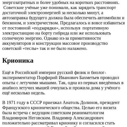
энергозатратных и более удобных на коротких расстояниях.
Советские учёные уже понимали, как зарядить транспорт
достаточной электроэнергией за несколько минут, а
автозаправка будущего должна была обеспечить автомобили и
бензином, и электричеством. Предлагалось и вовсе избавиться
от постоянной «подзарядки», используя портативную
электростанцию на борту гибрида или же использовать
солнечную энергию. Однако из-за примитивности
аккумуляторов и конструкции массовое производство
советской «теслы» так и не было налажено.
Крионика
Ещё в Российской империи русский физик и биолог-
экспериментатор Порфирий Иванович Бахметьев проводил
опыты с летучими мышами. Так, одна из первых введённых в
анабиоз летучих мышей очнулась и прожила дома у учёного
ещё несколько недель.
В 1971 году в СССР приезжал Анатоль Долинов, президент
Французского крионического общества. Целью его визита
была встреча с ведущим советским реаниматологом
Владимиром Неговским. Владимир Александрович
положительно рассматривал крионику и согласился стать