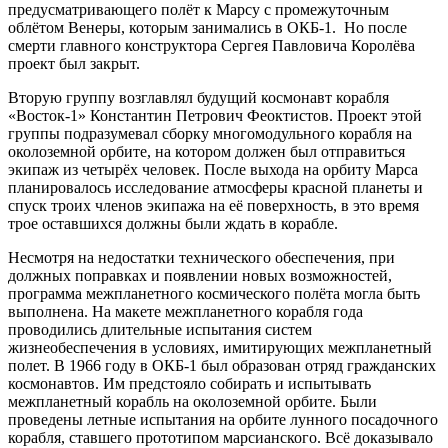
предусматривающего полёт к Марсу с промежуточным
облётом Венеры, которым занимались в ОКБ-1. Но после
смерти главного конструктора Сергея Павловича Королёва
проект был закрыт.
Вторую группу возглавлял будущий космонавт корабля
«Восток-1» Константин Петрович Феоктистов. Проект этой
группы подразумевал сборку многомодульного корабля на
околоземной орбите, на котором должен был отправиться
экипаж из четырёх человек. После выхода на орбиту Марса
планировалось исследование атмосферы красной планеты и
спуск троих членов экипажа на её поверхность, в это время
трое оставшихся должны были ждать в корабле.
Несмотря на недостатки технического обеспечения, при
должных поправках и появлении новых возможностей,
программа межпланетного космического полёта могла быть
выполнена. На макете межпланетного корабля года
проводились длительные испытания систем
жизнеобеспечения в условиях, имитирующих межпланетный
полет. В 1966 году в ОКБ-1 был образован отряд гражданских
космонавтов. Им предстояло собирать и испытывать
межпланетный корабль на околоземной орбите. Были
проведены летные испытания на орбите лунного посадочного
корабля, ставшего прототипом марсианского. Всё доказывало