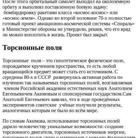
После этого орбитальный самолет выходил на околоземную
орбиту и выполнял поставленную боевую задачу:
бомбардировку ракетами класса «космос-космос» или
«космос-земля». Однако во второй половине 70-х полностью
готовый проект авиационно-космической системы «Спираль»
в Министерстве обороны не утвердили, решив, что его вряд
ли можно воплотить в жизнь. Проект был закрыт.
Торсионные поля
Торсионные поля – это гипотетическое физическое поле,
порождаемое кручением пространства, то есть любой
вращающийся предмет может стать его источником. С
середины 80-х в СССР развернулась активная работа по
изучению так называемых торсионных полей, возглавляемая
членом Российской академии естественных наук Анатолием
Евгеньевичем Акимовым и спонсируемая государством.Сам
Анатолий Евгеньевич заявлял, что в ходе проведённых
экспериментов советские учёные получили результаты,
аналогичных которым не было во всём мире.
По словам Акимова, использование торсионных полей
дарило человечеству уникальные возможности: создание
торсионного двигателя, торсионных источников энергии,
торсионных видов связи и материалов с новыми физическими