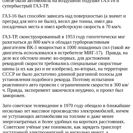
союзе были автомобиль на воздушной подушке ГАЗ-16 и
супербыстрый ГАЗ-ТР.
ГАЗ-16 был способен зависать над поверхностью (а значит и
преград для него не было), весил две тонны, имел два
посадочных места и имел крейсерскую скорость в 70 км/ч.
ГАЗ-ТР, сконструированный в 1953 году гипотетически мог
разогнаться до 800 км/ч и обладал турбореактивным
двигателем ВК-1 мощностью в 1000 лошадиных сил (такой же
двигатель использовался в истребителе МИГ-17). Правда, на
деле все обстояло иначе: во-первых, для достижения
рекордной скорости требовались специальные скоростные
шины (а их как раз и не изобрели), во-вторых, на территории
СССР не было достаточно длинной разгонной полосы для
установления подобного рекорда. Поэтому испытания
реактивного авто провели с ограничением скорости в 300 км/
ч. Правда, эксперимент закончился неудачно, и проект был
заморожен.
Зато советское телевидение в 1970 году обещало в ближайшие
несколько лет массовое производство электромобилей, ничем
не уступающих автомобилям на топливе и даже менее
энергозатратных и более удобных на коротких расстояниях.
Советские учёные уже понимали, как зарядить транспорт
достаточной электроэнергией за несколько минут, а