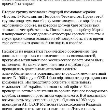
проект был закрыт.
Вторую группу возглавлял будущий космонавт корабля
«Восток-1» Константин Петрович Феоктистов. Проект этой
группы подразумевал сборку многомодульного корабля на
околоземной орбите, на котором должен был отправиться
экипаж из четырёх человек. После выхода на орбиту Марса
планировалось исследование атмосферы красной планеты и
спуск троих членов экипажа на её поверхность, в это время
трое оставшихся должны были ждать в корабле.
Несмотря на недостатки технического обеспечения, при
должных поправках и появлении новых возможностей,
программа межпланетного космического полёта могла быть
выполнена. На макете межпланетного корабля года
проводились длительные испытания систем
жизнеобеспечения в условиях, имитирующих межпланетный
полет. В 1966 году в ОКБ-1 был образован отряд гражданских
космонавтов. Им предстояло собирать и испытывать
межпланетный корабль на околоземной орбите. Были
проведены летные испытания на орбите лунного посадочного
корабля, ставшего прототипом марсианского. Всё доказывало
возможность осуществления идеи. Однако в 1969 году
президента АН СССР Мстислава Всеволодовича Келдыша,
предлагавшего отказаться от высадки на Луну в пользу