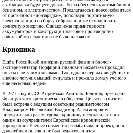
автозаправка будущего должна была обеспечить автомобили и
бензином, и электричеством. Предлагалось и вовсе избавиться
от постоянной «подзарядки», используя портативную
электростанцию на борту гибрида или же использовать
солнечную энергию. Однако из-за примитивности
аккумуляторов и конструкции массовое производство
советской «теслы» так и не было налажено.
Крионика
Ещё в Российской империи русский физик и биолог-
экспериментатор Порфирий Иванович Бахметьев проводил
опыты с летучими мышами. Так, одна из первых введённых в
анабиоз летучих мышей очнулась и прожила дома у учёного
ещё несколько недель.
В 1971 году в СССР приезжал Анатоль Долинов, президент
Французского крионического общества. Целью его визита
была встреча с ведущим советским реаниматологом
Владимиром Неговским. Владимир Александрович
положительно рассматривал крионику и согласился стать
одним из соучредителей Европейской крионической
корпорации. Учёные совместно разрабатывали проект, но в
дальнейшем он так и не был реализован из-за