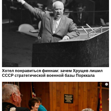
Хотел понравиться финнам: зачем Хрущев лишил
СССР стратегической военной базы Порккала
i