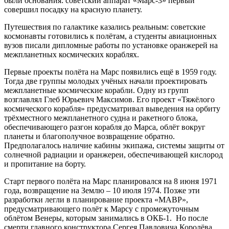
были основания: советский аппарат «Марс-3» первый
совершил посадку на красную планету.
Путешествия по галактике казались реальным: советские
космонавты готовились к полётам, а студенты авиационных
вузов писали дипломные работы по установке оранжерей на
межпланетных космических кораблях.
Первые проекты полёта на Марс появились ещё в 1959 году.
Тогда две группы молодых учёных начали проектировать
межпланетные космические корабли. Одну из групп
возглавлял Глеб Юрьевич Максимов. Его проект «Тяжёлого
космического корабля» предусматривал выведения на орбиту
трёхместного межпланетного судна и ракетного блока,
обеспечивающего разгон корабля до Марса, облёт вокруг
планеты и благополучное возвращение обратно.
Предполагалось наличие кабины экипажа, системы защиты от
солнечной радиации и оранжереи, обеспечивающей кислород
и пропитание на борту.
Старт первого полёта на Марс планировался на 8 июня 1971
года, возвращение на Землю – 10 июля 1974. Позже эти
разработки легли в планирование проекта «МАВР»,
предусматривающего полёт к Марсу с промежуточным
облётом Венеры, которым занимались в ОКБ-1. Но после
смерти главного конструктора Сергея Павловича Королёва