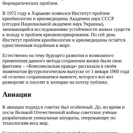
бюрократических проблем.
В 1972 году в Харькове появился Институт проблем
криобиологии и криомедицины Академии наук СССР
(сегодня Национальной академии наук Украины),
занимающийся исследованиями устойчивости живых существ
к холоду и проблем криоконсервирования. По сей день
Институт проблем криобиологии и криомедицины остаётся
единственным подобным в мире.
Естественно на тему будущего развития и возможного
применения данного метода сохранения жизни были свои
фантазии – «Комсомольская правда» рассказала в своём
знаменитом футурологическом выпуске от 1 января 1960 года
об отлично сохранившемся мамонте, которого вот-вот
разморозят и поселят в зоопарке на потеху публике.
Авиация
К авиации подход в советах был особенный. До, во время и
после Великой Отечественной войны советские учёные
разрабатывали уникальные аппараты, опережающее по
технологиям весь мир.