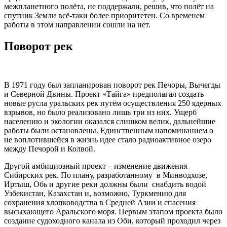
межпланетного полёта, не поддержали, решив, что полёт на
спутник Земли всё-таки более приоритетен. Со временем
работы в этом направлении сошли на нет.
Поворот рек
В 1971 году был запланирован поворот рек Печоры, Вычегды
и Северной Двины. Проект «Тайга» предполагал создать
новые русла уральских рек путём осуществления 250 ядерных
взрывов, но было реализовано лишь три из них. Ущерб
населению и экологии оказался слишком велик, дальнейшие
работы были остановлены. Единственным напоминанием о
не воплотившейся в жизнь идее стало радиоактивное озеро
между Печорой и Колвой.
Другой амбициозный проект – изменение движения
Сибирских рек. По плану, разработанному в Минводхозе,
Иртыш, Обь и другие реки должны были снабдить водой
Узбекистан, Казахстан и, возможно, Туркмению для
сохранения хлопководства в Средней Азии и спасения
высыхающего Аральского моря. Первым этапом проекта было
создание судоходного канала из Оби, который проходил через