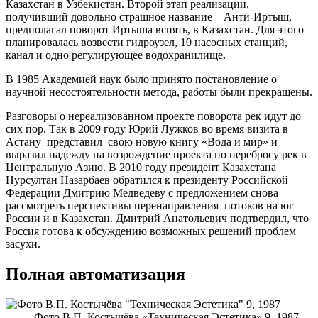
Казахстан в Узбекистан. Второй этап реализации,
получивший довольно страшное название – Анти-Иртыш,
предполагал поворот Иртыша вспять, в Казахстан. Для этого
планировалась возвести гидроузел, 10 насосных станций,
канал и одно регулирующее водохранилище.
В 1985 Академией наук было принято постановление о
научной несостоятельности метода, работы были прекращены.
Разговоры о нереализованном проекте поворота рек идут до
сих пор. Так в 2009 году Юрий Лужков во время визита в
Астану представил свою новую книгу «Вода и мир» и
выразил надежду на возрождение проекта по перебросу рек в
Центральную Азию. В 2010 году президент Казахстана
Нурсултан Назарбаев обратился к президенту Российской
Федерации Дмитрию Медведеву с предложением снова
рассмотреть перспективы перенаправления потоков на юг
России и в Казахстан. Дмитрий Анатольевич подтвердил, что
Россия готова к обсуждению возможных решений проблем
засухи.
Полная автоматизация
Фото В.П. Костычёва «Техническая Эстетика» 9, 1987