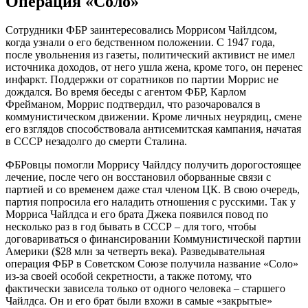
Операция «Соло»
Сотрудники ФБР заинтересовались Моррисом Чайлдсом,
когда узнали о его бедственном положении. С 1947 года,
после увольнения из газеты, политический активист не имел
источника доходов, от него ушла жена, кроме того, он перенес
инфаркт. Поддержки от соратников по партии Моррис не
дождался. Во время беседы с агентом ФБР, Карлом
Фрейманом, Моррис подтвердил, что разочаровался в
коммунистическом движении. Кроме личных неурядиц, смене
его взглядов способствовала антисемитская кампания, начатая
в СССР незадолго до смерти Сталина.
ФБРовцы помогли Моррису Чайлдсу получить дорогостоящее
лечение, после чего он восстановил оборванные связи с
партией и со временем даже стал членом ЦК. В свою очередь,
партия попросила его наладить отношения с русскими. Так у
Морриса Чайлдса и его брата Джека появился повод по
несколько раз в год бывать в СССР – для того, чтобы
договариваться о финансировании Коммунистической партии
Америки ($28 млн за четверть века). Разведывательная
операция ФБР в Советском Союзе получила название «Соло»
из-за своей особой секретности, а также потому, что
фактически зависела только от одного человека – старшего
Чайлдса. Он и его брат были вхожи в самые «закрытые»