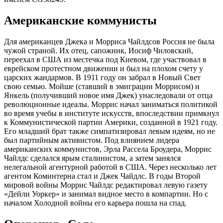
Американские коммунисты
Для американцев Джека и Морриса Чайлдсов Россия не была
чужой страной. Их отец, сапожник, Иосиф Чиловский,
переехал в США из местечка под Киевом, где участвовал в
еврейском протестном движении и был на плохом счету у
царских жандармов. В 1911 году он забрал в Новый Свет
свою семью. Мойше (ставший в эмиграции Моррисом) и
Янкель (получивший новое имя Джек) унаследовали от отца
революционные идеалы. Моррис начал заниматься политикой
во время учебы в институте искусств, впоследствии примкнул
к Коммунистической партии Америки, созданной в 1921 году.
Его младший брат также симпатизировал левым идеям, но не
был партийным активистом. Под влиянием лидера
американских коммунистов, Эрла Рассела Броудера, Моррис
Чайлдс сделался ярым сталинистом, а затем занялся
нелегальной агентурной работой в США. Через несколько лет
агентом Коминтерна стал и Джек Чайдлс. В годы Второй
мировой войны Моррис Чайлдс редактировал левую газету
«Дейли Уоркер» и занимал видное место в компартии. Но с
началом Холодной войны его карьера пошла на спад.