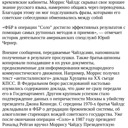
кремлевские кабинеты. Моррис Чайлдс скрывал свое хорошее
знание русского языка, намеренно общаясь через переводчика.
Благодаря этому он мог подслушивать фразы, которыми его
советские собеседники обменивались между собой
«ФБР в операции "Соло" достигло эффективных результатов с
помощью самых рутинных методов и приемов», — отмечает
историк деятельности американских спецслужб Юрий
Чернер.
Внешне сообщения, передаваемые Чайлдсами, напоминали
полученные в результате прослушки. Также братья-шпионы
копировали попадавшие в их руки документы,
предназначенные для информирования международного
коммунистического движения. Например, Моррис получил
текст «антисталинского» доклада Хрущева на XX съезде
КПСС. В Федеральном бюро расследований настолько
изумились содержанию доклада, что даже не сразу передали
его в Госдепартамент. Другим крупным успехом стало
подтверждение данных о непричастности Москвы к убийству
президента Джона Кеннеди. С середины 1970-х братья Чайлдс
докладывали в ФБР о деградации брежневской системы, об
алкоголизме стареющих вождей советского государства. Уже
после окончания операции «Соло» в 1987 году президент
Рональд Рейган вручил Моррису Чайдсу Президентскую