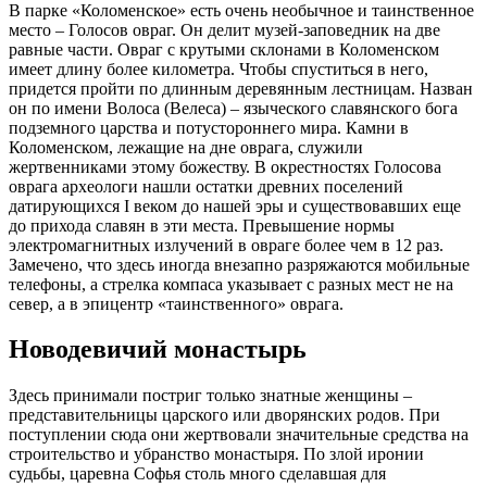
В парке «Коломенское» есть очень необычное и таинственное
место – Голосов овраг. Он делит музей-заповедник на две
равные части. Овраг с крутыми склонами в Коломенском
имеет длину более километра. Чтобы спуститься в него,
придется пройти по длинным деревянным лестницам. Назван
он по имени Волоса (Велеса) – языческого славянского бога
подземного царства и потустороннего мира. Камни в
Коломенском, лежащие на дне оврага, служили
жертвенниками этому божеству. В окрестностях Голосова
оврага археологи нашли остатки древних поселений
датирующихся I веком до нашей эры и существовавших еще
до прихода славян в эти места. Превышение нормы
электромагнитных излучений в овраге более чем в 12 раз.
Замечено, что здесь иногда внезапно разряжаются мобильные
телефоны, а стрелка компаса указывает с разных мест не на
север, а в эпицентр «таинственного» оврага.
Новодевичий монастырь
Здесь принимали постриг только знатные женщины –
представительницы царского или дворянских родов. При
поступлении сюда они жертвовали значительные средства на
строительство и убранство монастыря. По злой иронии
судьбы, царевна Софья столь много сделавшая для