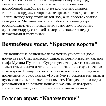
сказать, было ли это влиянием места или тяжелой
несвободной судьбы, но многие крепостные актрисы
топились в прудах, которые даже прозвали «актеркиными».
Теперь неподалеку стоит жилой дом, а на погосте - здание
телецентра. Местные жители и работники телецентра
рассказывают, что иногда в этих краях можно встретить
древнюю старуху с клюкой, которая появляется перед
несчастьями и трагедиями.
Волшебные часы. “Красные ворота”
Эти волшебные солнечные часы можно увидеть на доме
номер два по Спартаковской улице, который известен как дом
графа Мусина-Пушкина. Существует легенда, что сделал их
знаменитый колдун и чернокнижник Яков Брюс для прежних
хозяев дома. Правда, «заказчики» неосмотрительно над ним
посмеялись, и Брюс сказал: «Пусть будут прокляты эти часы, и
пусть они только плохое показывают». Интересно, что перед
революцией и мировыми войнами камень, из которого
сделана часовая доска, становился кроваво-красным.
Голосов овраг. “Коломенское”