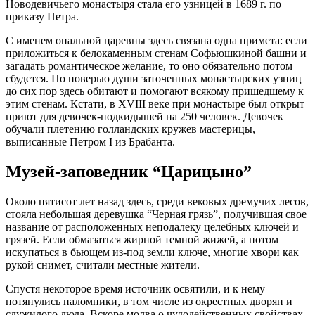
Новодевичьего монастыря стала его узницей в 1689 г. по
приказу Петра.
С именем опальной царевны здесь связана одна примета: если
приложиться к белокаменным стенам Софьюшкиной башни и
загадать романтическое желание, то оно обязательно потом
сбудется. По поверью души заточенных монастырских узниц
до сих пор здесь обитают и помогают всякому пришедшему к
этим стенам. Кстати, в XVIII веке при монастыре был открыт
приют для девочек-подкидышей на 250 человек. Девочек
обучали плетению голландских кружев мастерицы,
выписанные Петром I из Брабанта.
Музей-заповедник “Царицыно”
Около пятисот лет назад здесь, cреди вековых дремучих лесов,
стояла небольшая деревушка “Черная грязь”, получившая свое
название от расположенных неподалеку целебных ключей и
грязей. Если обмазаться жирной темной жижей, а потом
искупаться в бьющем из-под земли ключе, многие хвори как
рукой снимет, считали местные жители.
Спустя некоторое время источник освятили, и к нему
потянулись паломники, в том числе из окрестных дворян и
служилого люда. Вскоре молва о чудодейственных свойствах