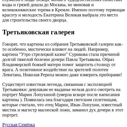
воды и грязей дошла до Москвы, не миновав и
великокняжеские терема в Кремле. Именно поэтому теряющая
красоту и молодость Екатерина Великая выбрала это место
для строительства своего дворца.
Третьяковская галерея
Говорят, что картины из собрания Третьяковской галереи как-
то особенно, мистически влияют на людей. Например,
картина “Утро стрелецкой казни” Сурикова стала причиной
долгой тяжелой болезни дочери Павла Третьякова. Образ
Владимирской божьей матери помог защитить столицу от
врага. А позитивное воздействие на зрителей полотен
Левитана, Николая Рериха можно даже измерить приборами!
Существует известная легенда, связанная с экспозицией
Третьяковки: девушкам не выданье нельзя долго смотреть на
портрет Марии Лопухиной (умерла вскоре после написания
картины ). Появилась она благодаря светским сплетницам,
которые считали, что отец Марии, Иван Лопухин, известный
мистик и магистр масонской ложи, заманил дух дочери в этот
портрет.
Русская Семёрка