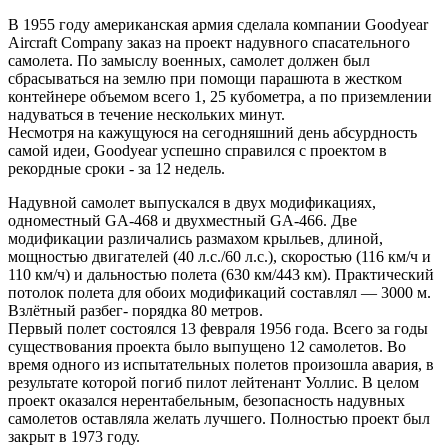
В 1955 году американская армия сделала компании Goodyear
Aircraft Company заказ на проект надувного спасательного
самолета. По замыслу военных, самолет должен был
сбрасываться на землю при помощи парашюта в жестком
контейнере объемом всего 1, 25 кубометра, а по приземлении
надуваться в течение нескольких минут.
Несмотря на кажущуюся на сегодняшний день абсурдность
самой идеи, Goodyear успешно справился с проектом в
рекордные сроки - за 12 недель.
Надувной самолет выпускался в двух модификациях,
одноместный GA-468 и двухместный GA-466. Две
модификации различались размахом крыльев, длиной,
мощностью двигателей (40 л.с./60 л.с.), скоростью (116 км/ч и
110 км/ч) и дальностью полета (630 км/443 км). Практический
потолок полета для обоих модификаций составлял — 3000 м.
Взлётный разбег- порядка 80 метров.
Первый полет состоялся 13 февраля 1956 года. Всего за годы
существования проекта было выпущено 12 самолетов. Во
время одного из испытательных полетов произошла авария, в
результате которой погиб пилот лейтенант Уоллис. В целом
проект оказался нерентабельным, безопасность надувных
самолетов оставляла желать лучшего. Полностью проект был
закрыт в 1973 году.