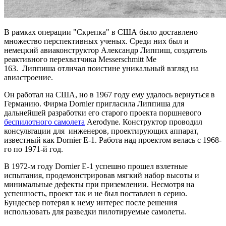
В рамках операции "Скрепка" в США было доставлено
множество перспективных ученых. Среди них был и
немецкий авиаконструктор Александр Липпиш, создатель
реактивного перехватчика Messerschmitt Me
163. Липпиша отличал поистине уникальный взгляд на
авиастроение.
Он работал на США, но в 1967 году ему удалось вернуться в
Германию. Фирма Dornier пригласила Липпиша для
дальнейшей разработки его старого проекта поршневого
беспилотного самолета
Aerodyne. Конструктор проводил
консультации для инженеров, проектирующих аппарат,
известный как Dornier E-1. Работа над проектом велась с 1968-
го по 1971-й год.
В 1972-м году Dornier E-1 успешно прошел взлетные
испытания, продемонстрировав мягкий набор высоты и
минимальные дефекты при приземлении. Несмотря на
успешность, проект так и не был поставлен в серию.
Бундесвер потерял к нему интерес после решения
использовать для разведки пилотируемые самолеты.