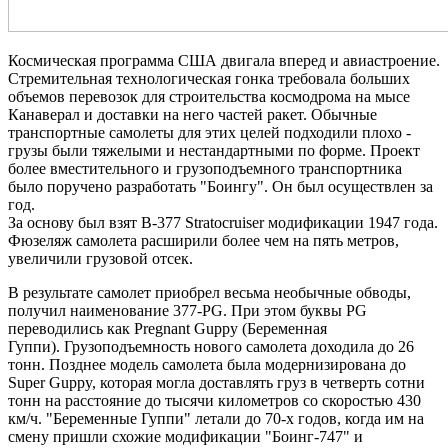
Космическая программа США двигала вперед и авиастроение.
Стремительная технологическая гонка требовала больших
объемов перевозок для строительства космодрома на мысе
Канаверал и доставки на него частей ракет. Обычные
транспортные самолеты для этих целей подходили плохо -
грузы были тяжелыми и нестандартными по форме. Проект
более вместительного и грузоподъемного транспортника
было поручено разработать "Боингу". Он был осуществлен за
год.
За основу был взят B-377 Stratocruiser модификации 1947 года.
Фюзеляж самолета расширили более чем на пять метров,
увеличили грузовой отсек.
В результате самолет приобрел весьма необычные обводы,
получил наименование 377-PG. При этом буквы PG
переводились как Pregnant Guppy (Беременная
Гуппи). Грузоподъемность нового самолета доходила до 26
тонн. Позднее модель самолета была модернизирована до
Super Guppy, которая могла доставлять груз в четверть сотни
тонн на расстояние до тысячи километров со скоростью 430
км/ч. "Беременные Гуппи" летали до 70-х годов, когда им на
смену пришли схожие модификации "Боинг-747" и