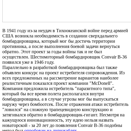
В 1941 году из-за неудач в Тихоокеанской войне перед армией
США возникла необходимость в создании сверхдальнего
бомбардировщика, который мог бы достичь территории
противника, а после выполнения боевой задачи вернуться
обратно. Этот проект за годы войны так и не был
осуществлен. Шестимоторный бомбардировщик Convair B-36
появился уже в 1946 году.
Параллельно в разработкой бомбардировщика был также
объявлен конкурс на проект истребителя сопровождения. Из
всех предложенных на рассмотрение вариантов наиболее
реалистичным показался проект компании "McDonell".
Компания предложила истребитель "паразитного типа",
который бы все время полета располагался внутри
бомбардировщика, а в случае угрозы мог бы выпускаться
наружу через бомбоотсек. После отражения атаки истребитель
"ловился" на сложную трапецевидную конструкцию и
затягивался обратно в бомбардировщик-гигант. Несмотря на
кажущуюся инновационность, эту идею нельзя назвать
новаторской - за 20 лет до появления Convair B-36 подобны
метод был
опробован на дирижаблях
.