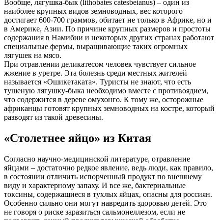
Вообще, лягушка-бык (lithobates catesbeianus) – один из
наиболее крупных видов земноводных, вес которого
достигает 600-700 граммов, обитает не только в Африке, но и
в Америке, Азии. По причине крупных размеров и простоты
содержания в Намибии и некоторых других странах работают
специальные фермы, выращивающие таких огромных
лягушек на мясо.
При отравлении деликатесом человек чувствует сильное
жжение в уретре. Эта болезнь среди местных жителей
называется «Ошикетаката». Туристы не знают, что есть
тушеную лягушку-быка необходимо вместе с противоядием,
что содержится в дереве омухонго. К тому же, осторожные
африканцы готовят крупных земноводных на костре, который
разводят из такой древесины.
«Столетнее яйцо» из Китая
Согласно научно-медицинской литературе, отравление
яйцами – достаточно редкое явление, ведь люди, как правило,
в состоянии отличить испорченный продукт по внешнему
виду и характерному запаху. И все же, бактериальные
токсины, содержащиеся в тухлых яйцах, опасны для россиян.
Особенно сильно они могут навредить здоровью детей. Это
не говоря о риске заразиться сальмонеллезом, если не