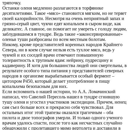
тряпочку.
Останки оленя медленно разлагаются в торфянике
десятилетиями. Такое «мясо» становится мягким, но не теряет
своей калорийности. Несмотря на очень неприятный запах и
грязно-серый цвет, чукчи едят копальхем в сыром виде, как
деликатес. А главное, он помогает не умереть с голоду людям,
заблудившимся в тундре. Ведь такие «законсервированные»
оленьи туши разбросаны по всем местным болотам.
Никому, кроме представителей коренных народов Крайнего
Севера, ни в коем случае нельзя есть тухлое мясо, ведь у
чукчей и их соседей врачи отмечают повышенную
толерантность к трупным ядам: нейрину, пудресцину и
кадаверину. И хотя для большинства людей они смертельны, в
результате особого типа питания у представителей северных
народов в организме вырабатывается особый фермент –
цитохром Р450, который делает употребление в пищу
копальхема безопасным для них.
Если вспомнить о нашей истории, то А.А. Ломачинский
написал, что Савелий Пересоль нашел в тундре сгнившую
тушу оленя и угостил участников экспедиции. Причем, ненец
сам съел больше всех и прекрасно себя чувствовал. Для
остальных итог этой трапезы оказался трагичным – оба
пилота и двое топографов умерли. И только одного ученого
врачам удалось спасти, после того как несчастных случайно
обнаружили с пролетавшего мимо вертолета и доставили в