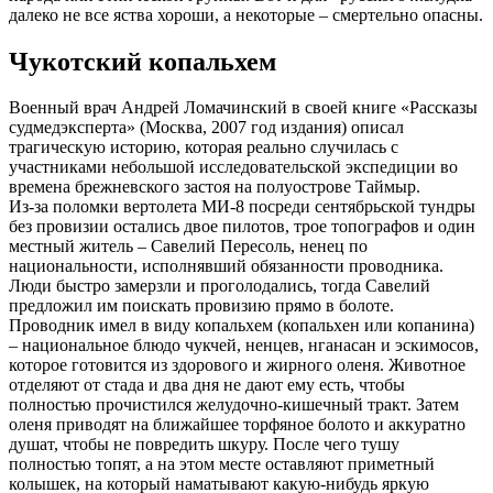
далеко не все яства хороши, а некоторые – смертельно опасны.
Чукотский копальхем
Военный врач Андрей Ломачинский в своей книге «Рассказы
судмедэксперта» (Москва, 2007 год издания) описал
трагическую историю, которая реально случилась с
участниками небольшой исследовательской экспедиции во
времена брежневского застоя на полуострове Таймыр.
Из-за поломки вертолета МИ-8 посреди сентябрьской тундры
без провизии остались двое пилотов, трое топографов и один
местный житель – Савелий Пересоль, ненец по
национальности, исполнявший обязанности проводника.
Люди быстро замерзли и проголодались, тогда Савелий
предложил им поискать провизию прямо в болоте.
Проводник имел в виду копальхем (копальхен или копанина)
– национальное блюдо чукчей, ненцев, нганасан и эскимосов,
которое готовится из здорового и жирного оленя. Животное
отделяют от стада и два дня не дают ему есть, чтобы
полностью прочистился желудочно-кишечный тракт. Затем
оленя приводят на ближайшее торфяное болото и аккуратно
душат, чтобы не повредить шкуру. После чего тушу
полностью топят, а на этом месте оставляют приметный
колышек, на который наматывают какую-нибудь яркую