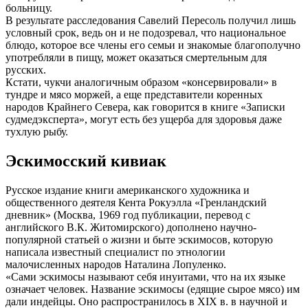
больницу.
В результате расследования Савелий Пересоль получил лишь
условный срок, ведь он и не подозревал, что национальное
блюдо, которое все члены его семьи и знакомые благополучно
употребляли в пищу, может оказаться смертельным для
русских.
Кстати, чукчи аналогичным образом «консервировали» в
тундре и мясо моржей, а еще представители коренных
народов Крайнего Севера, как говорится в книге «Записки
судмедэксперта», могут есть без ущерба для здоровья даже
тухлую рыбу.
Эскимосский кивиак
Русское издание книги американского художника и
общественного деятеля Кента Рокуэлла «Гренландский
дневник» (Москва, 1969 год публикации, перевод с
английского В.К. Житомирского) дополнено научно-
популярной статьей о жизни и быте эскимосов, которую
написала известный специалист по этнологии
малочисленных народов Наталина Лопуленко.
«Сами эскимосы называют себя инуитами, что на их языке
означает человек. Название эскимосы (едящие сырое мясо) им
дали индейцы. Оно распространилось в XIX в. в научной и