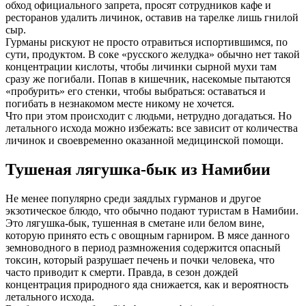
обход официального запрета, просят сотрудников кафе и
ресторанов удалить личинок, оставив на тарелке лишь гнилой
сыр.
Гурманы рискуют не просто отравиться испортившимся, по
сути, продуктом. В соке «русского желудка» обычно нет такой
концентрации кислоты, чтобы личинки сырной мухи там
сразу же погибали. Попав в кишечник, насекомые пытаются
«пробурить» его стенки, чтобы выбраться: оставаться и
погибать в незнакомом месте никому не хочется.
Что при этом происходит с людьми, нетрудно догадаться. Но
летального исхода можно избежать: все зависит от количества
личинок и своевременно оказанной медицинской помощи.
Тушеная лягушка-бык из Намибии
Не менее популярно среди заядлых гурманов и другое
экзотическое блюдо, что обычно подают туристам в Намибии.
Это лягушка-бык, тушенная в сметане или белом вине,
которую принято есть с овощным гарниром. В мясе данного
земноводного в период размножения содержится опасный
токсин, который разрушает печень и почки человека, что
часто приводит к смерти. Правда, в сезон дождей
концентрация природного яда снижается, как и вероятность
летального исхода.