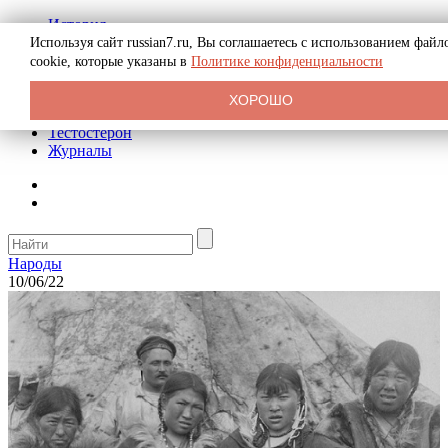
История
Биография
Используя сайт russian7.ru, Вы соглашаетесь с использованием файл
Криминал
cookie, которые указаны в
Политике конфиденциальности
Реклама на сайте
О сайте
ХОРОШО
Рекомендательные статьи
Тестостерон
Журналы
Народы
10/06/22