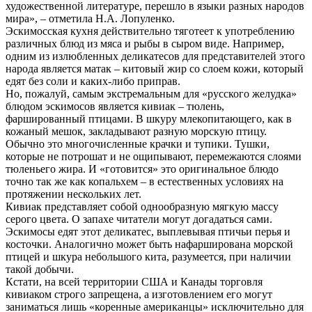
художественной литературе, перешло в языки разных народов
мира», – отметила Н.А. Лопуленко.
Эскимосская кухня действительно тяготеет к употреблению
различных блюд из мяса и рыбы в сыром виде. Например,
одним из излюбленных деликатесов для представителей этого
народа является матак – китовый жир со слоем кожи, который
едят без соли и каких-либо приправ.
Но, пожалуй, самым экстремальным для «русского желудка»
блюдом эскимосов является кивиак – тюлень,
фаршированный птицами. В шкуру млекопитающего, как в
кожаный мешок, закладывают разную морскую птицу.
Обычно это многочисленные крачки и тупики. Тушки,
которые не потрошат и не ощипывают, перемежаются слоями
тюленьего жира. И «готовится» это оригинальное блюдо
точно так же как копальхем – в естественных условиях на
протяжении нескольких лет.
Кивиак представляет собой однообразную мягкую массу
серого цвета. О запахе читатели могут догадаться сами.
Эскимосы едят этот деликатес, выплевывая птичьи перья и
косточки. Аналогично может быть нафарширована морской
птицей и шкура небольшого кита, разумеется, при наличии
такой добычи.
Кстати, на всей территории США и Канады торговля
кивиаком строго запрещена, а изготовлением его могут
заниматься лишь «коренные американцы» исключительно для