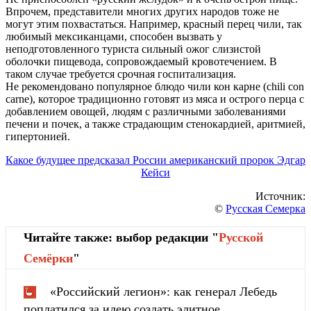
Впрочем, представители многих других народов тоже не
могут этим похвастаться. Например, красный перец чили, так
любимый мексиканцами, способен вызвать у
неподготовленного туриста сильный ожог слизистой
оболочки пищевода, сопровождаемый кровотечением. В
таком случае требуется срочная госпитализация.
Не рекомендовано популярное блюдо чили кон карне (chili con
carne), которое традиционно готовят из мяса и острого перца с
добавлением овощей, людям с различными заболеваниями
печени и почек, а также страдающим стенокардией, аритмией,
гипертонией.
Какое будущее предсказал России американский пророк Эдгар
Кейси
Источник:
©
Русская Семерка
Читайте также: выбор редакции "
Русской
Cемёрки
"
«Российский легион»: как генерал Лебедь
поплатился за идею создать элитное