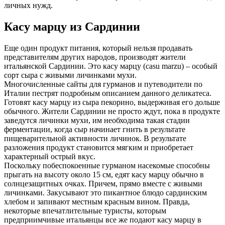
личных нужд.
Касу марцу из Сардинии
Еще один продукт питания, который нельзя продавать
представителям других народов, производят жители
итальянской Сардинии. Это касу марцу (casu marzu) – особый
сорт сыра с живыми личинками мухи.
Многочисленные сайты для гурманов и путеводители по
Италии пестрят подробным описанием данного деликатеса.
Готовят касу марцу из сыра пекорино, выдерживая его дольше
обычного. Жители Сардинии не просто ждут, пока в продукте
заведутся личинки мухи, им необходима такая стадии
ферментации, когда сыр начинает гнить в результате
пищеварительной активности личинок. В результате
разложения продукт становится мягким и приобретает
характерный острый вкус.
Поскольку побеспокоенные гурманом насекомые способны
прыгать на высоту около 15 см, едят касу марцу обычно в
солнцезащитных очках. Причем, прямо вместе с живыми
личинками. Закусывают это пикантное блюдо сардинским
хлебом и запивают местным красным вином. Правда,
некоторые впечатлительные туристы, которым
предприимчивые итальянцы все же подают касу марцу в