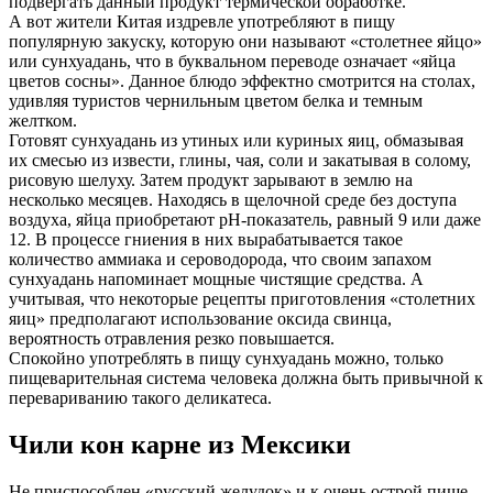
подвергать данный продукт термической обработке.
А вот жители Китая издревле употребляют в пищу
популярную закуску, которую они называют «столетнее яйцо»
или сунхуадань, что в буквальном переводе означает «яйца
цветов сосны». Данное блюдо эффектно смотрится на столах,
удивляя туристов чернильным цветом белка и темным
желтком.
Готовят сунхуадань из утиных или куриных яиц, обмазывая
их смесью из извести, глины, чая, соли и закатывая в солому,
рисовую шелуху. Затем продукт зарывают в землю на
несколько месяцев. Находясь в щелочной среде без доступа
воздуха, яйца приобретают pH-показатель, равный 9 или даже
12. В процессе гниения в них вырабатывается такое
количество аммиака и сероводорода, что своим запахом
сунхуадань напоминает мощные чистящие средства. А
учитывая, что некоторые рецепты приготовления «столетних
яиц» предполагают использование оксида свинца,
вероятность отравления резко повышается.
Спокойно употреблять в пищу сунхуадань можно, только
пищеварительная система человека должна быть привычной к
перевариванию такого деликатеса.
Чили кон карне из Мексики
Не приспособлен «русский желудок» и к очень острой пище.