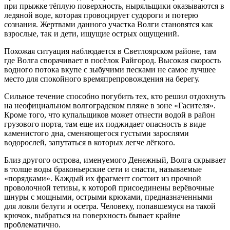
при прыжке тёплую поверхность, ныряльщики оказываются в
ледяной воде, которая провоцирует судороги и потерю
сознания. Жертвами данного участка Волги становятся как
взрослые, так и дети, ищущие острых ощущений.
Похожая ситуация наблюдается в Светлоярском районе, там
где Волга сворачивает в посёлок Райгород. Высокая скорость
водного потока вкупе с зыбучими песками не самое лучшее
место для спокойного времяпрепровождения на берегу.
Сильное течение способно погубить тех, кто решил отдохнуть
на неофициальном волгоградском пляже в зоне «Гасителя».
Кроме того, что купальщиков может отнести водой в район
грузового порта, там еще их поджидает опасность в виде
каменистого дна, сменяющегося густыми зарослями
водорослей, запутаться в которых легче лёгкого.
Близ другого острова, именуемого Денежный, Волга скрывает
в толще воды браконьерские сети и снасти, называемые
«порядками». Каждый их фрагмент состоит из прочной
проволочной тетивы, к которой присоединены верёвочные
шнуры с мощными, острыми крюками, предназначенными
для ловли белуги и осетра. Человеку, попавшемуся на такой
крючок, выбраться на поверхность бывает крайне
проблематично.