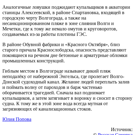
Аналогичные ловушки поджидают купальщиков в акватории
станицы Алексеевской, в районе Спартановка, входящей в
городскую черту Волгограда, а также на
несанкционированном пляже в зоне слияния Волги и
Мечетки, где к тому же немало омутов и круговоротов,
создаваемых из-за работы плотины ГЭС.
В районе Обувной фабрики и «Красного Октября», близ
старого причала Краснослободска, опасность представляют
покоящиеся на речном дне бетонные и арматурные обломки
промышленных конструкций.
Гиблым местом в Волгограде называют дикий пляж
неподалёку от набережной Энгельса, где пролегает Волго-
Донской судоходный канал. Желание людей переплыть залив
и поймать волну от пароходов и барж частенько
оборачивается трагедией. Сначала вал поднимает
купальщиков, а затем затягивает в воронку и сносит в сторону
судна. К тому же в этой зоне вода всегда мутная от
загрязняющих её канализационных стоков.
Юлия Попова
Источник:
©
Русская Семерка