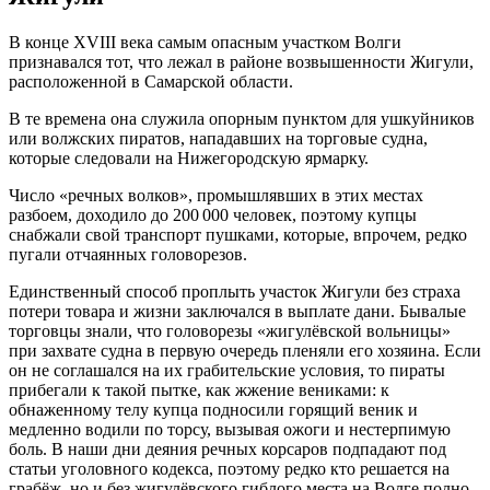
В конце XVIII века самым опасным участком Волги
признавался тот, что лежал в районе возвышенности Жигули,
расположенной в Самарской области.
В те времена она служила опорным пунктом для ушкуйников
или волжских пиратов, нападавших на торговые судна,
которые следовали на Нижегородскую ярмарку.
Число «речных волков», промышлявших в этих местах
разбоем, доходило до 200 000 человек, поэтому купцы
снабжали свой транспорт пушками, которые, впрочем, редко
пугали отчаянных головорезов.
Единственный способ проплыть участок Жигули без страха
потери товара и жизни заключался в выплате дани. Бывалые
торговцы знали, что головорезы «жигулёвской вольницы»
при захвате судна в первую очередь пленяли его хозяина. Если
он не соглашался на их грабительские условия, то пираты
прибегали к такой пытке, как жжение вениками: к
обнаженному телу купца подносили горящий веник и
медленно водили по торсу, вызывая ожоги и нестерпимую
боль. В наши дни деяния речных корсаров подпадают под
статьи уголовного кодекса, поэтому редко кто решается на
грабёж, но и без жигулёвского гиблого места на Волге полно