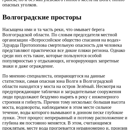
опасных уголков.
Волгоградские просторы
Насыщена ими и та часть реки, что омывает берега
Волгоградской области. По словам председателя местной
организации «Всероссийское общество спасания на водах»
Эдуарда Протопопова смертельную опасность для человека
представляют практически все дикие пляжи региона. Однако
среди них есть такие, которые пользуются особой
популярностью у отдыхающих, игнорирующих запретные
знаки и даже ограждение.
По мнению специалиста, опирающегося на данные
статистики, самая опасная зона Волги в Волгоградской
области находится у моста на остров Зелёный. Несмотря на
предупреждающие таблички и заградительные сооружения
люди продолжают бездумно нырять в реку с инженерного
строения и гибнуть. Причин тому несколько: большая высота
моста, водовороты, наблюдаемое в этом месте сильное
течение, воды которого вымывают в донном песке глубокие
лунки. Этот процесс непрерывный и поэтому расположение и
глубина ям постоянно меняется. В этом, считающимся
проклятым, месте вода прогревается неравномерно и, пронзив